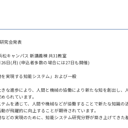
ム研究会発表
松キャンパス 新講義棟 共31教室
月26日(月) (申込者多数の場合には27日も開催)
働を実現する知能システム」および一般
大きな進歩により、人間と機械の協働により新たな知を創出し、
求められています。
ステムを通じて、人間や機械などが協働することで新たな知識の
活動が飛躍的に向上することが期待されています。
働などの実現のために、知能システム研究分野が築き上げてきた