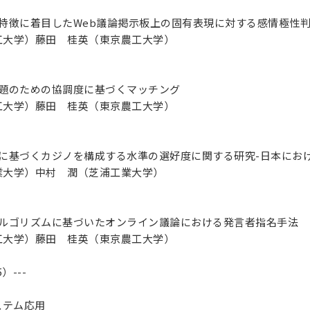
特徴に着目したWeb議論掲示板上の固有表現に対する感情極性
工大学）藤田 桂英（東京農工大学）
問題のための協調度に基づくマッチング
工大学）藤田 桂英（東京農工大学）
定に基づくカジノを構成する水準の選好度に関する研究-日本にお
業大学）中村 潤（芝浦工業大学）
アルゴリズムに基づいたオンライン議論における発言者指名手法
工大学）藤田 桂英（東京農工大学）
5）---
ステム応用