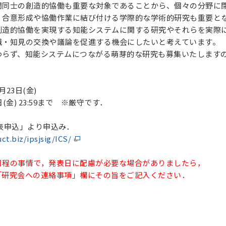
間同士の創造的恊働も重要な対象であることから、個々の分野に
、合意形成や恊働作業に結び付ける学際的な学術的研究も重要と
創造的協働を実現する知能システムに関する研究やそれらを実際
識・知見の交換や議論を促進する機会にしたいと考えています。
わらず、知能システムにつながる萌芽的な研究も募集いたします
23日(金)
金) 23:59まで ※厳守です．
表申込」より申込み．
uct.biz/ipsjsig/ICS/
日程の事情で，発表日に配慮が必要な場合がありましたら，
「研究会への連絡事項」欄にその旨をご記入ください．