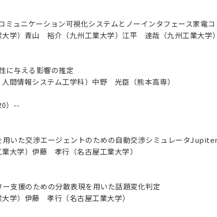
のコミュニケーション可視化システムとノーインタフェース家電コ
業大学）青山 裕介（九州工業大学）江平 達哉（九州工業大学
恵性に与える影響の推定
 人間情報システム工学科）中野 光臣（熊本高専）
20）--
を用いた交渉エージェントのための自動交渉シミュレータJupite
工業大学）伊藤 孝行（名古屋工業大学）
ター支援のための分散表現を用いた話題変化判定
業大学）伊藤 孝行（名古屋工業大学）