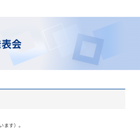
発表会
います）。