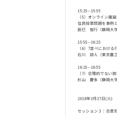
15:25--15:55
（5）オンライン議論
住民投票問題を事例
辰巳 智行（静岡大
15:55--16:25
（6）7並べにおける
石川 諒人（東京農
16:25--16:55
（7）合理的でない放
杉山 慶多（静岡大
2018年3月27日(火)
セッション３：合意