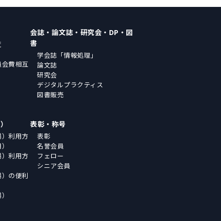
会誌・論文誌・研究会・DP・図
書
覧
学会誌「情報処理」
員会費相互
論文誌
研究会
デジタルプラクティス
図書販売
場）
表彰・称号
場）利用方
表彰
用）
名誉会員
場）利用方
フェロー
シニア会員
場）の便利
場）