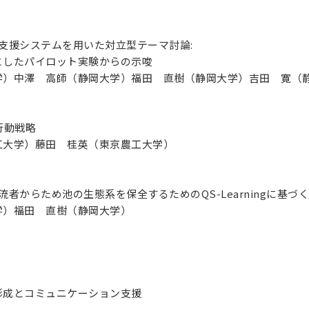
支援システムを用いた対立型テーマ討論:
としたパイロット実験からの示唆
学）中澤 高師（静岡大学）福田 直樹（静岡大学）吉田 寛（
行動戦略
工大学）藤田 桂英（東京農工大学）
流者からため池の生態系を保全するためのQS-Learningに基
学）福田 直樹（静岡大学）
形成とコミュニケーション支援