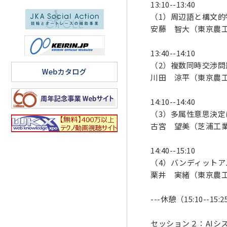
13:10--13:40
（1）周辺語と構文的
安藤 智大（東京農
13:40--14:10
（2）複数同時交渉
川田 涼平（東京農
14:10--14:40
（3）多属性意思決
古宮 望美（芝浦工
14:40--15:10
（4）バンディット
栗井 実緒（東京農
---休憩（15:10--15:2
セッション２：AIシ