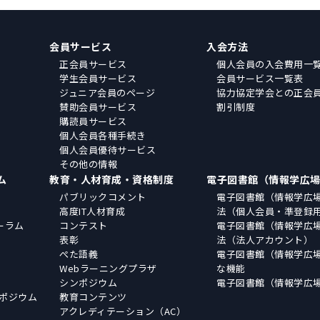
会員サービス
入会方法
正会員サービス
個人会員の入会費用一
学生会員サービス
会員サービス一覧表
ジュニア会員のページ
協力協定学会との正会
賛助会員サービス
割引制度
購読員サービス
個人会員各種手続き
個人会員優待サービス
その他の情報
ム
教育・人材育成・資格制度
電子図書館（情報学広
パブリックコメント
電子図書館（情報学広
高度IT人材育成
法（個人会員・準登録
ーラム
コンテスト
電子図書館（情報学広
表彰
法（法人アカウント）
ぺた語義
電子図書館（情報学広
Webラーニングプラザ
な機能
シンポジウム
電子図書館（情報学広
ポジウム
教育コンテンツ
アクレディテーション（AC）