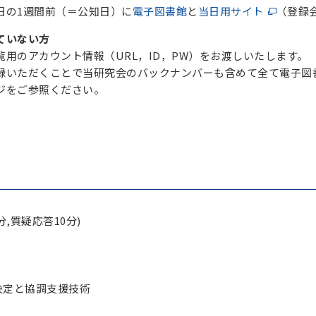
日の1週間前（＝公知日）に
電子図書館
と
当日用サイト
（登録
ていない方
用のアカウント情報（URL，ID，PW）をお渡しいたします。
録いただくことで当研究会のバックナンバーも含めて全て電子図
ジをご参照ください。
,質疑応答10分)
決定と協調支援技術