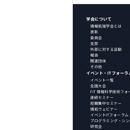
学会について
情報処理学会とは
表彰
委員会
支部
外部に対する活動
報告
関連団体
その他
イベント・ITフォーラ
イベント一覧
全国大会
FIT 情報科学技術フォ
連続セミナー
短期集中セミナー
情処ウェビナー
イベントITフォーラム
プログラミング・シン
研究会