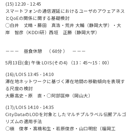
(15) 12:20 - 12:45
スマートフォンの通信遅延におけるユーザのアウェアネス
とQoEの関係に関する基礎検討
◯白井 丈晴・藤田 真浩・荒井 大輔（静岡大学）・大
岸 智彦（KDDI研）西垣 正勝（静岡大学）
－－－ 昼食休憩 （ 60分 ） －－－
5月13日(金) 午後 LOIS(その4) （13：45～15：00）
(16)/LOIS 13:45 - 14:10
滞在地ネットワークに基づく滞在地間の移動傾向を表現す
る尺度の検討
大藤高史・原 直・○阿部匡伸（岡山大）
(17)/LOIS 14:10 - 14:35
CityDataのLODを対象としたマルチプルラベル伝搬アルゴ
リズムの適用手法
○槇 俊孝・髙橋和生・若原俊彦・山口明宏（福岡工