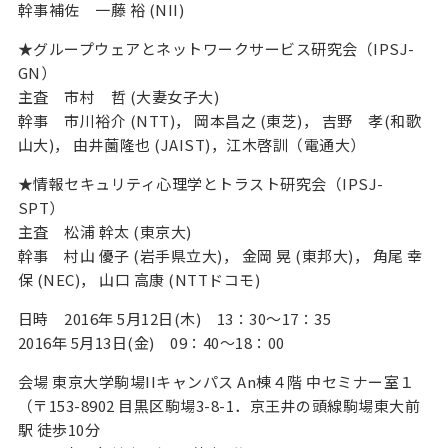
幹事補佐 一藤 裕 (NII)
★グループウェアとネットワークサービス研究会（IPSJ-
GN）
主査 市村 哲 (大妻女子大)
幹事 市川裕介 (NTT)， 岡本昌之 (東芝)， 吉野 孝(和歌
山大)， 由井薗隆也 (JAIST)，江木啓訓（電通大）
★情報セキュリティ心理学とトラスト研究会（IPSJ-
SPT）
主査 松浦 幹太 (東京大)
幹事 村山 優子 (岩手県立大)， 金岡 晃 (東邦大)， 角尾 幸
保 (NEC)， 山口 高康 (NTTドコモ)
日時 2016年 5月12日(木) 13：30～17：35
2016年 5月13日(金) 09：40～18：00
会場 東京大学駒場IIキャンパス An棟４階 中セミナー室１
（〒153-8902 目黒区駒場3-8-1．京王井の頭線駒場東大前
駅 徒歩10分