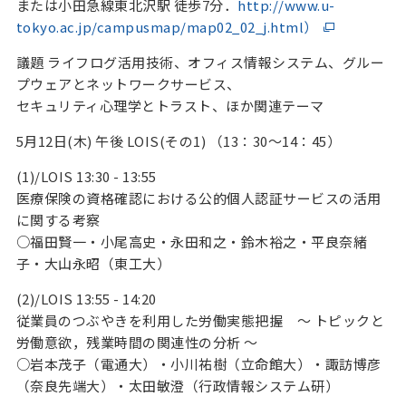
または小田急線東北沢駅 徒歩7分．
http://www.u-
tokyo.ac.jp/campusmap/map02_02_j.html）
議題 ライフログ活用技術、オフィス情報システム、グルー
プウェアとネットワークサービス、
セキュリティ心理学とトラスト、ほか関連テーマ
5月12日(木) 午後 LOIS(その1) （13：30～14：45）
(1)/LOIS 13:30 - 13:55
医療保険の資格確認における公的個人認証サービスの活用
に関する考察
○福田賢一・小尾高史・永田和之・鈴木裕之・平良奈緒
子・大山永昭（東工大）
(2)/LOIS 13:55 - 14:20
従業員のつぶやきを利用した労働実態把握 ～ トピックと
労働意欲，残業時間の関連性の分析 ～
○岩本茂子（電通大）・小川祐樹（立命館大）・諏訪博彦
（奈良先端大）・太田敏澄（行政情報システム研）