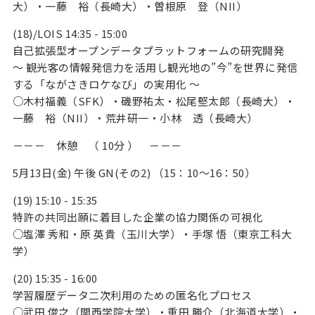
大）・一藤 裕（長崎大）・曽根原 登（NII）
(18)/LOIS 14:35 - 15:00
自己拡張型オープンデータプラットフォームの研究開発
～ 観光客の情報発信力を活用し観光地の”今”を世界に発信
する「ながさきロケなび」の実用化 ～
○木村福義（SFK）・磯野祐太・松尾堅太郎（長崎大）・
一藤 裕（NII）・荒井研一・小林 透（長崎大）
－－－ 休憩 （ 10分 ） －－－
5月13日(金) 午後 GN(その2) （15：10～16：50）
(19) 15:10 - 15:35
特許の共同出願に着目した企業の協力関係の可視化
○塩澤 秀和・原 英貴（玉川大学）・手塚 悟（東京工科大
学）
(20) 15:35 - 16:00
学習履歴データ二次利用のための匿名化プロセス
○武田 俊之（関西学院大学）・重田 勝介（北海道大学）・