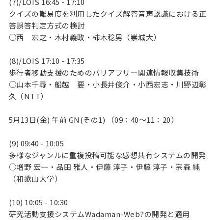
(7)/LOIS 16:45 - 17:10
クイズの難易度を利用したクイズ解答音声認識における正
答誤答判定方式の検討
○西 宏之・木村義政・柿木稔男（崇城大）
(8)/LOIS 17:10 - 17:35
歩行者移動支援のためのバリアフリー関連情報収集技術
○山本千尋・船越 要・小長井俊介・小西宏志・川野辺彰
久（NTT）
5月13日(金) 午前 GN(その1) （09：40～11：20）
(9) 09:40 - 10:05
多様なジャンルに重複投稿可能な感想共有システムの開発
○増野 宏一・品田 雅人・伊藤 淳子・伊藤 淳子・宗森 純
（和歌山大学）
(10) 10:05 - 10:30
研究活動支援システムWadaman-Web?の開発と適用