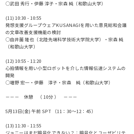
○武田 秀行・伊藤 淳子・宗森 純（和歌山大学）
(11) 10:30 - 10:55
発想支援グループウェアKUSANAGIを用いた意見総和会議
の文章改善支援機能の検討
○由井薗 隆也（北陸先端科学技術大学院大学）・宗森 純
（和歌山大学）
(12) 10:55 - 11:20
心拍情報を用い小型ロボットを介した情報伝達システムの
開発
○増野 宏一・伊藤 淳子・宗森 純（和歌山大学）
－－－ 休憩 （ 10分 ） －－－
5月13日(金) 午前 SPT （11：30～12：45）
(13) 11:30 - 11:55
ジョニーはまだ暗号化できない？：暗号化とユーザビリテ