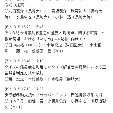
方式の提案
○内田凜介（長崎大）・一貫坂駿介・磯野祐太（長崎大
院）・水島卓也（長崎大）・小林 透（長崎大院）
(6)/LOIS 16:20 - 16:45
アクタ間の情報共有意思の差異と均衡点に関する研究 ～
教育現場における「いじめ」の検知に向けて ～
○田中康裕（NIHU）・小舘亮之（津田塾大）・小出哲
彰・一藤 裕・曽根原 登（NII）
(7)/LOIS 16:45 - 17:10
クイズの難易度を利用したクイズ解答音声認識における正
答誤答判定方式の検討
○西 宏之・木村義政・柿木稔男（崇城大）
(8)/LOIS 17:10 - 17:35
歩行者移動支援のためのバリアフリー関連情報収集技術
○山本千尋・船越 要・小長井俊介・小西宏志・川野辺彰
久（NTT）