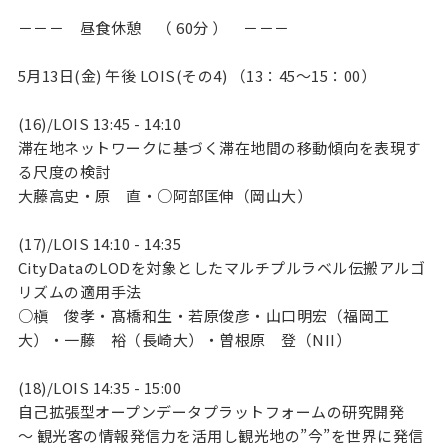
－－－ 昼食休憩 （ 60分 ） －－－
5月13日(金) 午後 LOIS(その4) （13：45～15：00）
(16)/LOIS 13:45 - 14:10
滞在地ネットワークに基づく滞在地間の移動傾向を表現す
る尺度の検討
大藤高史・原 直・○阿部匡伸（岡山大）
(17)/LOIS 14:10 - 14:35
CityDataのLODを対象としたマルチプルラベル伝搬アルゴ
リズムの適用手法
○槇 俊孝・髙橋和生・若原俊彦・山口明宏（福岡工
大）・一藤 裕（長崎大）・曽根原 登（NII）
(18)/LOIS 14:35 - 15:00
自己拡張型オープンデータプラットフォームの研究開発
～ 観光客の情報発信力を活用し観光地の”今”を世界に発信