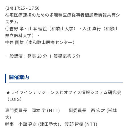
(24) 17:25 - 17:50
在宅医療連携のための多職種医療従事者間患者情報共有シ
ステム
○吉野 孝・山本 理絵（和歌山大学）・入江 真行（和歌山
県立医科大学）・
中井 國雄（南和歌山医療センター）
一般講演：発表 20 分 ＋ 質疑応答 5 分
開催案内
★ライフインテリジェンスとオフィス情報システム研究会
（LOIS）
専門委員長 岡本 学 (NTT) 副委員長 西 宏之 (崇城
大)
幹事 小舘 亮之 (津田塾大)， 渡部 智樹 (NTT)