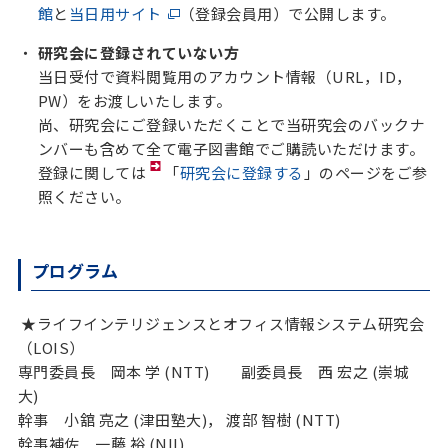
館
と
当日用サイト
（登録会員用）で公開します。
研究会に登録されていない方
当日受付で資料閲覧用のアカウント情報（URL，ID，
PW）をお渡しいたします。
尚、研究会にご登録いただくことで当研究会のバックナ
ンバーも含めて全て電子図書館でご購読いただけます。
登録に関しては
「
研究会に登録する
」のページをご参
照ください。
プログラム
★ライフインテリジェンスとオフィス情報システム研究会
（LOIS）
専門委員長 岡本 学 (NTT) 副委員長 西 宏之 (崇城
大)
幹事 小舘 亮之 (津田塾大)， 渡部 智樹 (NTT)
幹事補佐 一藤 裕 (NII)