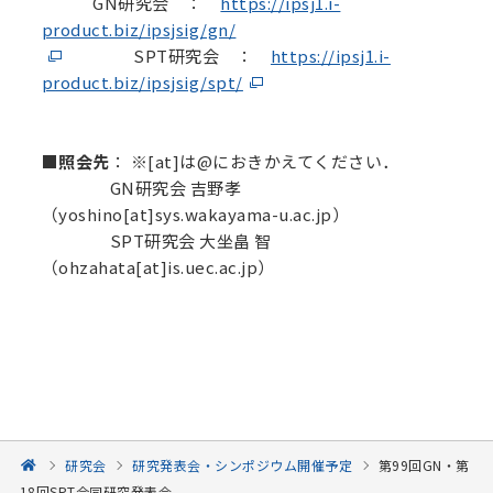
GN研究会 ：
https://ipsj1.i-
product.biz/ipsjsig/gn/
SPT
研究会 ：
https://ipsj1.i-
product.biz/ipsjsig/spt/
■照会先
：
※[at]は@におきかえてください．
GN
研究会
吉野孝
（yoshino[at]sys.wakayama-u.ac.jp）
SPT
研究会
大坐畠 智
（ohzahata[at]is.uec.ac.jp）
研究会
研究発表会・シンポジウム開催予定
第99回GN・第
18回SPT合同研究発表会