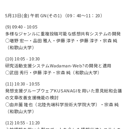
5月13日(金) 午前 GN(その1) （09：40～11：20）
(9) 09:40 - 10:05
多様なジャンルに重複投稿可能な感想共有システムの開発
○増野 宏一・品田 雅人・伊藤 淳子・伊藤 淳子・宗森 純
（和歌山大学）
(10) 10:05 - 10:30
研究活動支援システムWadaman-Web?の開発と適用
○武田 秀行・伊藤 淳子・宗森 純（和歌山大学）
(11) 10:30 - 10:55
発想支援グループウェアKUSANAGIを用いた意見総和会議
の文章改善支援機能の検討
○由井薗 隆也（北陸先端科学技術大学院大学）・宗森 純
（和歌山大学）
(12) 10:55 - 11:20