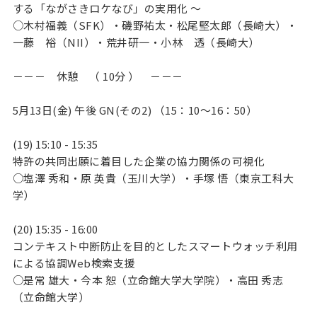
する「ながさきロケなび」の実用化 ～
○木村福義（SFK）・磯野祐太・松尾堅太郎（長崎大）・
一藤 裕（NII）・荒井研一・小林 透（長崎大）
－－－ 休憩 （ 10分 ） －－－
5月13日(金) 午後 GN(その2) （15：10～16：50）
(19) 15:10 - 15:35
特許の共同出願に着目した企業の協力関係の可視化
○塩澤 秀和・原 英貴（玉川大学）・手塚 悟（東京工科大
学）
(20) 15:35 - 16:00
コンテキスト中断防止を目的としたスマートウォッチ利用
による協調Web検索支援
○是常 雄大・今本 恕（立命館大学大学院）・高田 秀志
（立命館大学）