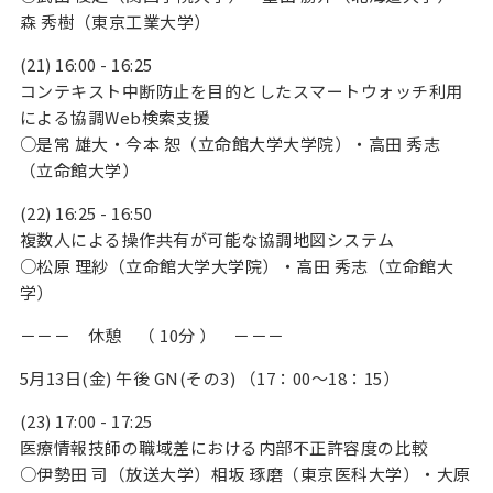
森 秀樹（東京工業大学）
(21) 16:00 - 16:25
コンテキスト中断防止を目的としたスマートウォッチ利用
による協調Web検索支援
○是常 雄大・今本 恕（立命館大学大学院）・高田 秀志
（立命館大学）
(22) 16:25 - 16:50
複数人による操作共有が可能な協調地図システム
○松原 理紗（立命館大学大学院）・高田 秀志（立命館大
学）
－－－ 休憩 （ 10分 ） －－－
5月13日(金) 午後 GN(その3) （17：00～18：15）
(23) 17:00 - 17:25
医療情報技師の職域差における内部不正許容度の比較
○伊勢田 司（放送大学）相坂 琢磨（東京医科大学）・大原