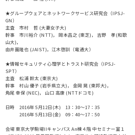
★グループウェアとネットワークサービス研究会（IPSJ-
GN）
主査 市村 哲 (大妻女子大)
幹事 市川裕介 (NTT)， 岡本昌之 (東芝)， 吉野 孝(和歌
山大)，
由井薗隆也 (JAIST)，江木啓訓（電通大）
★情報セキュリティ心理学とトラスト研究会（IPSJ-
SPT）
主査 松浦 幹太 (東京大)
幹事 村山 優子 (岩手県立大)， 金岡 晃 (東邦大)，
角尾 幸保 (NEC)， 山口 高康 (NTTドコモ)
日時 2016年 5月12日(木) 13：30～17：35
2016年 5月13日(金) 09：40～17：50
会場 東京大学駒場IIキャンパス An棟４階 中セミナー室１