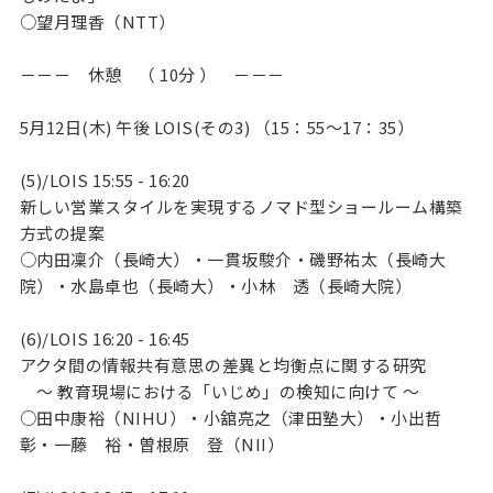
○望月理香（NTT）
－－－ 休憩 （ 10分 ） －－－
5月12日(木) 午後 LOIS(その3) （15：55～17：35）
(5)/LOIS 15:55 - 16:20
新しい営業スタイルを実現するノマド型ショールーム構築
方式の提案
○内田凜介（長崎大）・一貫坂駿介・磯野祐太（長崎大
院）・水島卓也（長崎大）・小林 透（長崎大院）
(6)/LOIS 16:20 - 16:45
アクタ間の情報共有意思の差異と均衡点に関する研究
～ 教育現場における「いじめ」の検知に向けて ～
○田中康裕（NIHU）・小舘亮之（津田塾大）・小出哲
彰・一藤 裕・曽根原 登（NII）