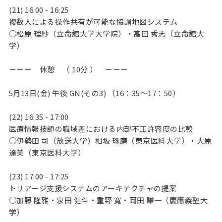
(21) 16:00 - 16:25
複数人による操作共有が可能な協調地図システム
○松原 理紗（立命館大学大学院）・高田 秀志（立命館大
学）
－－－ 休憩 （ 10分 ） －－－
5月13日(金) 午後 GN(その3) （16：35～17：50）
(22) 16:35 - 17:00
医療情報技師の職域差における内部不正許容度の比較
○伊勢田 司（放送大学）相坂 琢磨（東京医科大学）・大原
達美（東京医科大学）
(23) 17:00 - 17:25
トリアージ支援システムのアーキテクチャの提案
○加藤 隆雅・泉田 健斗・重野 寛・岡田 謙一（慶應義塾大
学）