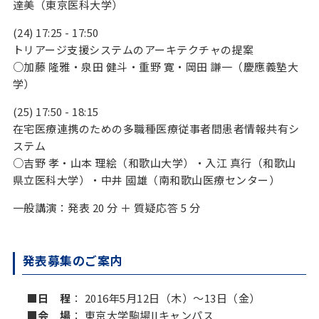
達美（東京医科大学）
(24) 17:25 - 17:50
トリアージ支援システムのアーキテクチャの提案
○加藤 隆雅・泉田 健斗・重野 寛・岡田 謙一（慶應義塾大
学）
(25) 17:50 - 18:15
在宅医療連携のための多職種医療従事者間患者情報共有シ
ステム
○吉野 孝・山本 理絵（和歌山大学）・入江 真行（和歌山
県立医科大学）・中井 國雄（南和歌山医療センター）
一般講演：発表 20 分 ＋ 質疑応答 5 分
発表募集のご案内
■日 程
： 2016年5月12日（木）〜13日（金）
■会 場
： 東京大学駒場IIキャンパス