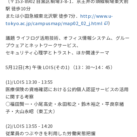
（〒153-8902 目黒区駒場3-8-1．京王井の頭線駒場東大前
駅 徒歩10分
または小田急線東北沢駅 徒歩7分．
http://www.u-
tokyo.ac.jp/campusmap/map02_02_j.html
）
議題 ライフログ活用技術、オフィス情報システム、グルー
プウェアとネットワークサービス、
セキュリティ心理学とトラスト、ほか関連テーマ
5月12日(木) 午後 LOIS(その1) （13：30～14：45）
(1)/LOIS 13:30 - 13:55
医療保険の資格確認における公的個人認証サービスの活用
に関する考察
○福田賢一・小尾高史・永田和之・鈴木裕之・平良奈緒
子・大山永昭（東工大）
(2)/LOIS 13:55 - 14:20
従業員のつぶやきを利用した労働実態把握