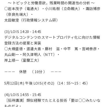
～ トピックと労働意欲，残業時間の関連性の分析 ～
○岩本茂子（電通大）・小川祐樹（立命館大）・諏訪博彦
（奈良先端大）・
太田敏澄（行政情報システム研）
(3)/LOIS 14:20 - 14:45
デジタルコンテンツのスマートプロパティ化に向けた情報
登録方法の提案と実装
○大橋盛徳・渡邊大喜・藤村 滋・中平 篤・宮崎泰彦・
丸山剛一・阿久津明人（NTT）・
岸上順一（室蘭工大）
－－－ 休憩 （ 10分 ） －－－
5月12日(木) 午後 LOIS(その2) （14：55～15：45）
(4)/LOIS 14:55 - 15:45
［招待講演］類似経験でたとえる技術「要は○○みたいな
ものだよ」