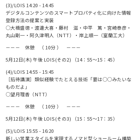
(3)/LOIS 14:20 - 14:45
デジタルコンテンツのスマートプロパティ化に向けた情報
登録方法の提案と実装
○大橋盛徳・渡邊大喜・藤村 滋・中平 篤・宮崎泰彦・
丸山剛一・阿久津明人（NTT）・岸上順一（室蘭工大）
－－－ 休憩 （ 10分 ） －－－
5月12日(木) 午後 LOIS(その2) （14：55～15：45）
(4)/LOIS 14:55 - 15:45
［招待講演］類似経験でたとえる技術「要は○○みたいな
ものだよ」
○望月理香（NTT）
－－－ 休憩 （ 10分 ） －－－
5月12日(木) 午後 LOIS(その3) （15：55～17：35）
(5)/LOIS 15:55 - 16:20
新しい営業スタイルを実現するノマド型ショールーム構築