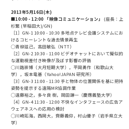
2013年5月16日(木)
■10:00 - 12:00 「映像コミュニケーション」
(座長：上
杉繁 (早稲田大)/GN)
［1］GN-1 10:00 - 10:30 多地点テレビ会議システムにお
けるコヒーレントな過去情景再生
◯青柳滋己，高田敏弘（NTT）
［2］GN-2 10:30 - 11:00 ビデオチャットにおいて擬似的
な運動視差付き映像が及ぼす影響の評価
◯川路崇博（大月短期大学），平岡勇作（和歌山大
学），坂本竜基（Yahoo!JAPAN 研究所）
［3］GN-3 11:00 - 11:30 手と物体の位置関係を基に把持
姿勢を提示する遠隔MR協調作業
◯遠藤裕之，多々良 樹，岡田謙一（慶應義塾大学）
［4］GN-4 11:30 - 12:00 不快なインタフェースの広告ア
ウェアネスへの応用の検討
◯川崎拓海，西岡大，齊藤義仰，村山優子（岩手県立大
学）