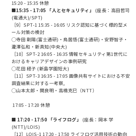
15:20 - 15:35 休憩
■15:35 - 17:05 「人とセキュリティ」
(座長：高田哲司
(電通大)/SPT)
［9］SPT-1 15:35 - 16:05 リスク認知に基づく標的型メ
ール対策の検討
◯寺田 剛陽(富士通研)・鳥居悟(富士通研)・安野智子・
瀧澤弘和・新真知(中央大)
［10］SPT-2 16:05 - 16:35 情報セキュリティ第1世代に
おけるキャリアデザインの事例研究
◯花田 経子 (新島学園短大)
［11］SPT-3 16:35 - 17:05 画像共有サイトにおける不安
調査結果に対する一考察,
◯山本太郎・関良明・高橋克巳（NTT）
17:05 - 17:20 休憩
■
17:20 - 17:50 「ライフログ」
(座長：岡本 学
(NTT)/LOIS)
［12］LOIS-1 17:20 - 17:50 ライフログ活用技術の動向