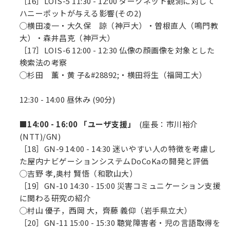
［16］LOIS-5 11:30 - 12:00 ダークネット観測に対して
ハニーポットが与える影響(その2)
◯横田凌一・大久保 諒（神戸大）・曽根直人（鳴門教
大）・森井昌克（神戸大）
［17］LOIS-6 12:00 - 12:30 仏像の顔画像を対象とした
検索法の考察
◯杉田 薫・黄 子&#28892;・横田将生（福岡工大）
12:30 - 14:00 昼休み (90分)
■14:00 - 16:00 「ユーザ支援」
(座長：市川裕介
(NTT)/GN)
［18］GN-9 14:00 - 14:30 迷いやすい人の特徴を考慮し
た屋内ナビゲーションシステムDoCoKaの開発と評価
◯吉野 孝,奥村 賢悟（和歌山大）
［19］GN-10 14:30 - 15:00 災害コミュニケーション支援
に関わる研究の紹介
◯村山 優子，西岡 大，齊藤 義仰（岩手県立大）
［20］GN-11 15:00 - 15:30 聴覚障害者・児の言語取得を