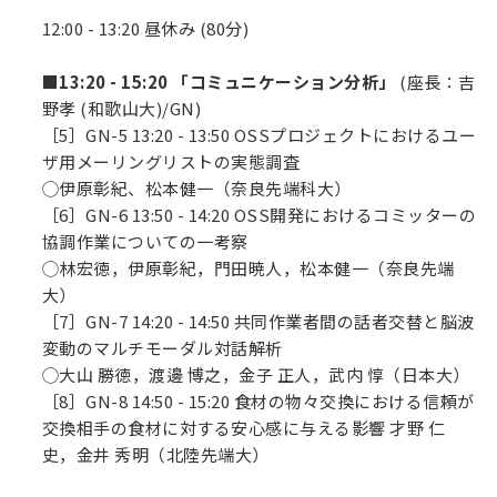
12:00 - 13:20 昼休み (80分)
■13:20 - 15:20 「コミュニケーション分析」
(座長：吉
野孝 (和歌山大)/GN)
［5］GN-5 13:20 - 13:50 OSSプロジェクトにおけるユー
ザ用メーリングリストの実態調査
◯伊原彰紀、松本健一（奈良先端科大）
［6］GN-6 13:50 - 14:20 OSS開発におけるコミッターの
協調作業についての一考察
◯林宏徳，伊原彰紀，門田暁人，松本健一（奈良先端
大）
［7］GN-7 14:20 - 14:50 共同作業者間の話者交替と脳波
変動のマルチモーダル対話解析
◯大山 勝徳，渡邊 博之，金子 正人，武内 惇（日本大）
［8］GN-8 14:50 - 15:20 食材の物々交換における信頼が
交換相手の食材に対する安心感に与える影響 才野 仁
史，金井 秀明（北陸先端大）