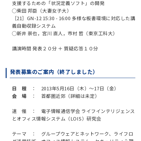
支援するための「状況定義ソフト」の開発
◯柴田 邦臣（大妻女子大）
［21］GN-12 15:30 - 16:00 多様な板書環境に対応した講
義自動収録システム
◯新井 崇也，宮川 直人，市村 哲（東京工科大）
講演時間 発表２０分 ＋ 質疑応答１０分
発表募集のご案内（終了しました）
日 程
： 2013年5月16日（木）～17日（金）
会 場
： 首都圏近郊（詳細は未定）
連 催
： 電子情報通信学会 ライフインテリジェンス
とオフィス情報システム（LOIS）研究会
テーマ
： グループウェアとネットワーク、ライフロ