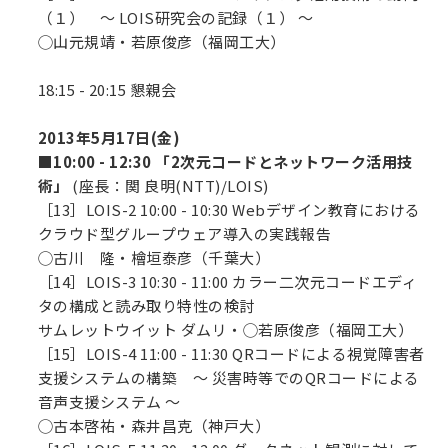
（１） ～ LOIS研究会の記録（１） ～
◯山元規靖・若原俊彦（福岡工大）
18:15 - 20:15 懇親会
2013年5月17日(金)
■
10:00 - 12:30 「2次元コードとネットワーク活用技
術」
(座長：関 良明(NTT)/LOIS)
［13］LOIS-2 10:00 - 10:30 Webデザイン教育における
クラウド型グループウェア導入の実践報告
◯古川 隆・檜垣泰彦（千葉大）
［14］LOIS-3 10:30 - 11:00 カラー二次元コードエディ
タの構成と読み取り特性の検討
サムレットウイット ダムリ・◯若原俊彦（福岡工大）
［15］LOIS-4 11:00 - 11:30 QRコードによる視覚障害者
支援システムの構築 ～ 災害時等でのQRコードによる
音声支援システム ～
◯古本啓祐・森井昌克（神戸大）