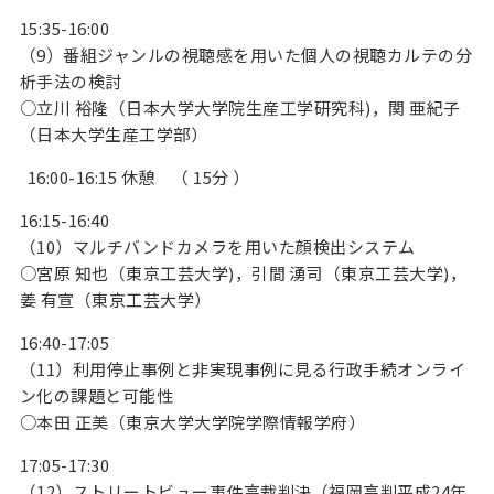
15:35-16:00
（9）番組ジャンルの視聴感を用いた個人の視聴カルテの分
析手法の検討
○立川 裕隆（日本大学大学院生産工学研究科)，関 亜紀子
（日本大学生産工学部）
16:00-16:15 休憩 （ 15分 ）
16:15-16:40
（10）マルチバンドカメラを用いた顔検出システム
○宮原 知也（東京工芸大学)，引間 湧司（東京工芸大学)，
姜 有宣（東京工芸大学）
16:40-17:05
（11）利用停止事例と非実現事例に見る行政手続オンライ
ン化の課題と可能性
○本田 正美（東京大学大学院学際情報学府）
17:05-17:30
（12）ストリートビュー事件高裁判決（福岡高判平成24年