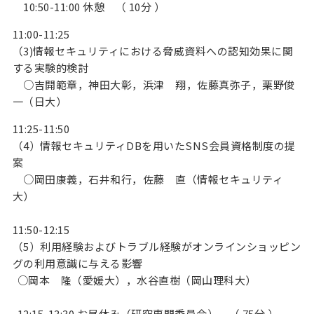
10:50-11:00 休憩 （ 10分 ）
11:00-11:25
（3)情報セキュリティにおける脅威資料への認知効果に関
する実験的検討
○吉開範章，神田大彰，浜津 翔，佐藤真弥子，栗野俊
一（日大）
11:25-11:50
（4）情報セキュリティDBを用いたSNS会員資格制度の提
案
○岡田康義，石井和行，佐藤 直（情報セキュリティ
大）
11:50-12:15
（5）利用経験およびトラブル経験がオンラインショッピン
グの利用意識に与える影響
○岡本 隆（愛媛大），水谷直樹（岡山理科大）
12:15-13:30 お昼休み（研究専門委員会） （ 75分 ）