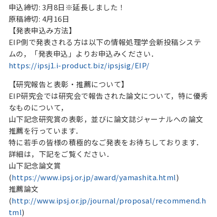
申込締切: 3月8日※延長しました！
原稿締切: 4月16日
【発表申込み方法】
EIP側で発表される方は以下の情報処理学会新投稿システ
ムの，「発表申込」よりお申込みください．
https://ipsj1.i-product.biz/ipsjsig/EIP/
【研究報告と表彰・推薦について】
EIP研究会では研究会で報告された論文について，特に優秀
なものについて，
山下記念研究賞の表彰，並びに論文誌ジャーナルへの論文
推薦を行っています．
特に若手の皆様の積極的なご発表をお待ちしております．
詳細は，下記をご覧ください．
山下記念論文賞
(
https://www.ipsj.or.jp/award/yamashita.html
)
推薦論文
(
http://www.ipsj.or.jp/journal/proposal/recommend.h
tml
)