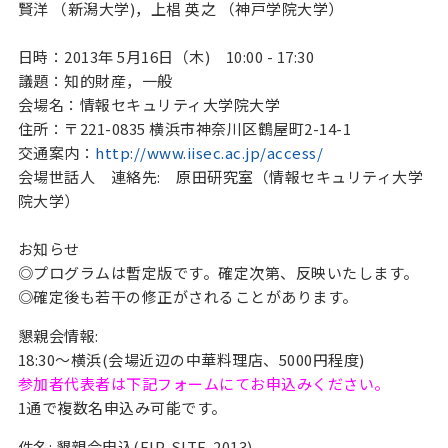
賢洋 （新潟大学)，上椙 英之 （神戸学院大学）

日時：2013年 5月16日（木)　10:00 - 17:30 

議題：知的財産，一般  

会場名：情報セキュリティ大学院大学  

住所：〒221-0835 横浜市神奈川区鶴屋町2-14-1 

交通案内：
http://www.iisec.ac.jp/access/
会場世話人　連絡先:　原田研究室（情報セキュリティ大学
院大学）

お知らせ 

◎プログラムは暫定版です。確定次第、反映いたします。 

◎確定後も若干の修正がされることがあります。
懇親会情報:
18:30～横浜(会場近辺の中華料理店、5000円程度)
参加者代表者は下記フォームにてお申込みください。
1通で複数名申込み可能です。
件名: 懇親会申込(EIP-SITE-2013)