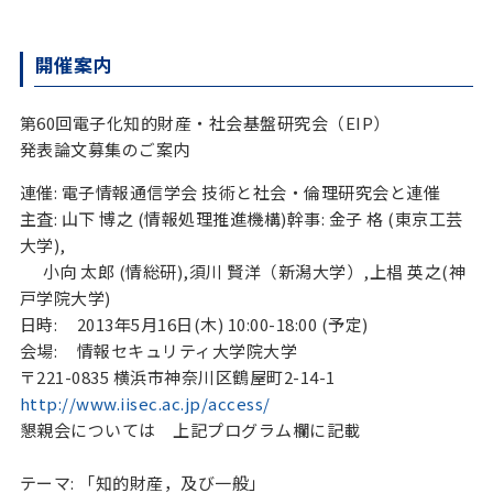
開催案内
第60回電子化知的財産・社会基盤研究会（EIP）
発表論文募集のご案内
連催: 電子情報通信学会 技術と社会・倫理研究会と連催
主査: 山下 博之 (情報処理推進機構)幹事: 金子 格 (東京工芸
大学),
小向 太郎 (情総研),須川 賢洋（新潟大学）,上椙 英之(神
戸学院大学)
日時: 2013年5月16日(木) 10:00-18:00 (予定)
会場: 情報セキュリティ大学院大学
〒221-0835 横浜市神奈川区鶴屋町2-14-1
http://www.iisec.ac.jp/access/
懇親会については 上記プログラム欄に記載
テーマ: 「知的財産，及び一般」