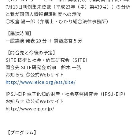
7月13日判例集未登載（平成23年（ネ）第439号））の分析
と我が国個人情報保護制度への示唆
○板倉 陽一郎（弁護士・ひかり総合法律事務所）
【講演時間】
一般講演 発表 20 分 ＋ 質疑応答 5 分
【問合先と今後の予定】
SITE 技術と社会・倫理研究会（SITE）
問合先 SITE研究会 幹事 鈴木 一弘
お知らせ ◎公式Webサイト
http://www.ieice.org/ess/site/
IPSJ-EIP 電子化知的財産・社会基盤研究会（IPSJ-EIP）
お知らせ ◎公式Webサイト
http://www.eip.or.jp/
【プログラム】