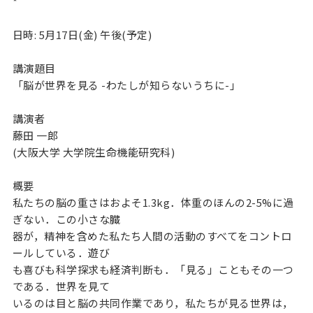
*

日時: 5月17日(金) 午後(予定)

講演題目

「脳が世界を見る -わたしが知らないうちに-」

講演者

藤田 一郎 

(大阪大学 大学院生命機能研究科)

概要

私たちの脳の重さはおよそ1.3kg．体重のほんの2-5%に過
ぎない．この小さな臓

器が，精神を含めた私たち人間の活動のすべてをコントロ
ールしている．遊び

も喜びも科学探求も経済判断も．「見る」こともその一つ
である．世界を見て

いるのは目と脳の共同作業であり，私たちが見る世界は，