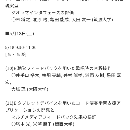
現実型

      ジオラマインタフェースの評価

      ○林 将之, 北原 格, 亀田 能成, 大田 友一 (筑波大学)

■5月18日(土)

5/18 9:30-11:00

[音・音楽]

(10)E 聴覚フィードバックを用いた歌唱時の音程操作

      ○井手口 裕太, 横畑 亮輔, 井村 誠孝, 浦西 友樹, 黒田 嘉
宏,

      大城 理 (大阪大学)

(11)E タブレットデバイスを用いたコード演奏学習支援ア
プリケーションの開発と

      マルチメディアフィードバック効果の検証

      ○尾本 光, 米澤 朋子 (関西大学)
