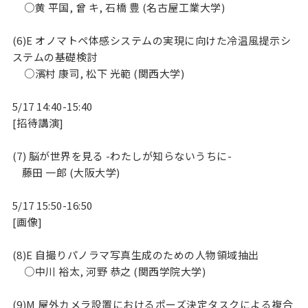
     ○黄 平国, 曾 キ, 石橋 豊 (名古屋工業大学)

(6)E オノマトペ体感システムの実現に向けた冷温風提示シ
ステムの基礎検討

     ○濱村 康司, 松下 光範 (関西大学)

5/17 14:40-15:40

[招待講演]

(7) 脳が世界を見る -わたしが知らないうちに-

    藤田 一郎 (大阪大学)

5/17 15:50-16:50

[画像]

(8)E 自撮りパノラマ写真生成のための人物領域抽出

     ○中川 裕太, 河野 恭之 (関西学院大学)

(9)M 屋外カメラ設置におけるポーズ決定タスクによる複合