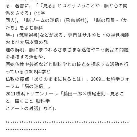
る．著書に，「『見る』とはどういうことか - 脳と心の関
係をさぐる」(化学

同人)，「脳ブームの迷信」(飛鳥新社)，「脳の風景 -『か
たち』をよむ脳科

学-」(筑摩選書)などがある．専門はサルやヒトの視覚機能
および大脳皮質の発

達の解明．脳にまつわるさまざまな迷信やニセ商品の問題
を指摘する活動や，

原始仏教や芸術などと脳科学との接点を探求する活動も行
っている(2008科学と

仏教の接点「ありのままに見るとは」，2009ニセ科学フォ
ーラム「脳の迷信」，

2011横浜トリエンナーレ「藤田一郎×横尾忠則 - 見るこ
と，描くこと: 脳科学

とアートの対話」など)．

******************************************************
******************
