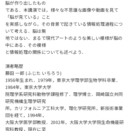
脳が作り出したもの

である．本講演では，様々な不思議な画像や動画を見て
「脳が見ている」こと

を実感しながら，その背景で起きている情報処理過程につ
いて考える．脳は無

地ではない．まるで現代アートのような美しい模様が脳の
中にある．その模様

と情報処理の関係についても述べよう．

演者略歴

藤田 一郎 (ふじた いちろう)

1956年生まれ．1979年，東京大学理学部生物学科卒業．
1984年，東京大学大学

院理学系研究科動物学課程修了．理学博士．岡崎国立共同
研究機構生理学研究

所，カリフォルニア工科大学，理化学研究所，新技術事業
団を経て，1994年，

大阪大学医学部教授．2002年，大阪大学大学院生命機能研
究科教授，現在に至
