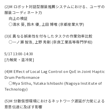
(2)M ロボット対話型服装推薦システムにおける、ユーザの
服装コーディネート力

     向上の検証

     ○清水 葵, 鈴木 優, 上田 博唯 (京都産業大学)

(3)E 異なる娯楽性を付与したタスクの作業効率比較

     ○一ノ瀬 智浩, 上野 秀剛 (奈良工業高等専門学校)

5/17 13:00-14:30

[力触覚・温冷覚]

(4)M Effect of Local Lag Control on QoE in Joint Haptic 
Drum Performance

     ○Mya Sithu, Yutaka Ishibashi (Nagoya Institute of 
Technology)

(5)M 分散仮想環境におけるネットワーク遅延が力覚による
意思伝達に及ぼす影響
