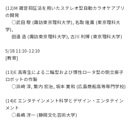
(12)M 雑音抑圧法を用いたステレオ型自動カラオケアプリ
の開発

      ○武田 駿 (諏訪東京理科大学), 名取 隆廣 (東京理科大
学),

      田邉 造 (諏訪東京理科大学), 古川 利博 (東京理科大学)

5/18 11:10-12:10

[教育]

(13)E 高専生による二輪型および慣性ロータ型の倒立振子
ロボットの作製

      ○浜崎 淳, 繁内 宏治, 坂本 寛和 (広島商船高等専門学校)

(14)E エンタテインメント科学とデザイン・エンタテイン
メント
