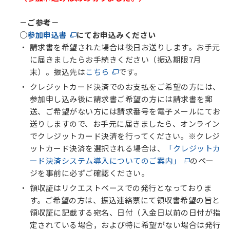
－ご参考－
○
参加申込書
にてお申込みください
請求書を希望された場合は後日お送りします。お手元
に届きましたらお手続きください（振込期限7月
末）。振込先は
こちら
です。
クレジットカード決済でのお支払をご希望の方には、
参加申し込み後に請求書ご希望の方には請求書を郵
送、ご希望がない方には請求番号を電子メールにてお
送りしますので、お手元に届きましたら、オンライン
でクレジットカード決済を行ってください。※クレジ
ットカード決済を選択される場合は、
「クレジットカ
ード決済システム導入についてのご案内」
のペー
ジを事前に必ずご確認ください。
領収証はリクエストベースでの発行となっておりま
す。ご希望の方は、振込連絡票にて領収書希望の旨と
領収証に記載する宛名、日付（入金日以前の日付が指
定されている場合，および特に希望がない場合は発行