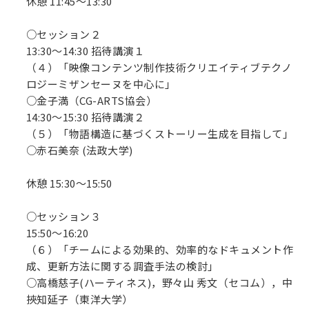
休憩 11:45～13:30
○セッション２
13:30～14:30 招待講演１
（４）「映像コンテンツ制作技術クリエイティブテクノ
ロジーミザンセーヌを中心に」
○金子満（CG-ARTS協会）
14:30～15:30 招待講演２
（５）「物語構造に基づくストーリー生成を目指して」
○赤石美奈 (法政大学)
休憩 15:30～15:50
○セッション３
15:50～16:20
（６）「チームによる効果的、効率的なドキュメント作
成、更新方法に関する調査手法の検討」
○高橋慈子(ハーティネス)，野々山 秀文（セコム），中
挾知延子（東洋大学）