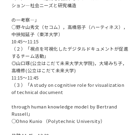
ション—社会ニーズと研究構造
の一考察—」
○野々山秀文（セコム），高橋慈子（ハーティネス），
中挾知延子（東洋大学）
10:45～11:15
（２）「視点を可視化したデジタルドキュメントが促進
するチーム活動」
◎山口琢(公立はこだて未来大学大学院)，大場みち子，
高橋修(公立はこだて未来大学)
11:15～11:45
（３）「A study on cognitive role for visualization
of technical document
through human knowledge model by Bertrand
Russell」
○Ohno Kunio （Polytechnic University）