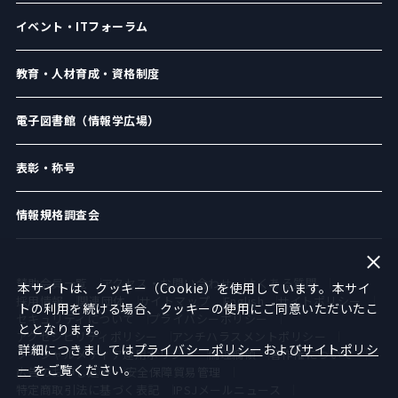
イベント・ITフォーラム
教育・人材育成・資格制度
電子図書館（情報学広場）
表彰・称号
情報規格調査会
賛助会員一覧
アクセス・お問い合わせ
よくある質問
本サイトは、クッキー（Cookie）を使用しています。本サイ
採用情報
関連団体
サイトマップ
English
サイトポリシー
トの利用を続ける場合、クッキーの使用にご同意いただいたこ
セキュリティについて
プライバシーポリシー
ととなります。
アクセシビリティポリシー
アンチハラスメントポリシー
詳細につきましては
プライバシーポリシー
および
サイトポリシ
ソーシャルメディア運用ポリシー
倫理綱領
著作権について
ー
をご覧ください。
広告のお申し込み
安全保障貿易管理
特定商取引法に基づく表記
IPSJメールニュース