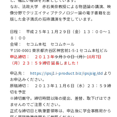
ど、幅広い種類を対象としています。
なお、法政大学 赤石美奈教授による物語論の講演、映
像分野でクリエイティブテクノロジー論の電子書籍を出
版した金子満氏の招待講演を予定しています。
日程： 平成２５年１１月２９日（金）１３：００～１
８：００
会場： セコム本社 セコムホール
〒150-0001 東京都渋谷区神宮前1-5-1 セコム本社ビル
申込締切： ２０１３年
９月３０日（月）
10月7日
（月）
２３：５９締切 延長しました！
申込先：
https://ipsj1.i-product.biz/ipsjsig/dd
より
お申込みください。
原稿締切： ２０１３年１１月６日（水）２３：５９締
切を予定
※締切厳守。締切時間以降の提出、差替、取下げはでき
ませんのでご注意ください。
正式な締切日と執筆要領等は、申込後に学会事務局から
届く原稿執筆依頼をご参照ください。