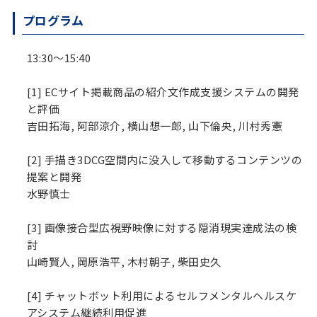
プログラム
13:30～15:40
[1] ECサイト掲載商品の紹介文作成支援システムの開発
と評価
吉田拓海, 阿部涼介, 横山想一郎, 山下倫央, 川村秀憲
[2] 手描き3DCG空間内に没入して移動するコンテンツの
提案と開発
水野慎士
[3] 画像接合型広視野映像に対する隠消現実達成法の検
討
山崎賢人, 岡原浩平, 木村朝子, 柴田史久
[4] チャットボット利用によるセルフメンタルヘルスケ
アシステム継続利用促進