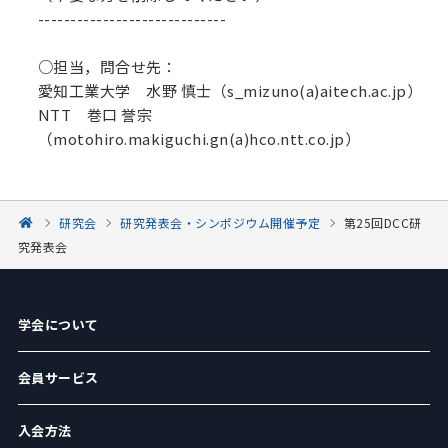
-----------------------------
○担当，問合せ先：
愛知工業大学 水野 慎士（s_mizuno(a)aitech.ac.jp）
NTT 巻口 誉宗
（motohiro.makiguchi.gn(a)hco.ntt.co.jp）
研究会
研究発表会・シンポジウム開催予定
第25回DCC研
究発表会
学会について
会員サービス
入会方法