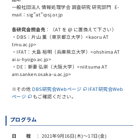
一般社団法人 情報処理学会 調査研究 研究部門 E-
mail：sig"at"ipsj.or.jp
各研究会照会先
：（AT を @ に置換えて下さい）
・DBS：片山 薫（東京都立大学）<kaoru AT
tmu.ac.jp>
・IFAT：大島 裕明（兵庫県立大学）<ohshima AT
ai.u-hyogo.ac.jp>
・DE：新妻 弘崇（大阪大学）<niitsuma AT
am.sanken.osaka-u.ac.jp>
※その他
DBS研究会Webページ
IFAT研究会Web
ページ
もご確認ください。
プログラム
日 程
： 2021年9月16日(木)～17日(金)