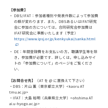
【参加費】
DBS/IFAT：参加者種別や発表件数によって参加費
の額が変わります．また，DBSあるいはIFAT研究
会に参加の方については，合同研究会参加費は
IFAT研究会に準拠いたします（予定）
https://www.ipsj.or.jp/kenkyukai/sanka.html
DE：年間登録費をお支払いの方，聴講学生等を除
き，参加費が必要です．詳しくは，申し込みサイ
トの「参加費について」のページをご覧くださ
い．
【お問合せ先】
（AT を @ に置換えて下さい）
・DBS：片山 薫（東京都立大学）<kaoru AT
tmu.ac.jp>
・IFAT：大島 裕明（兵庫県立大学）<ohshima AT
ai.u-hyogo.ac.jp>