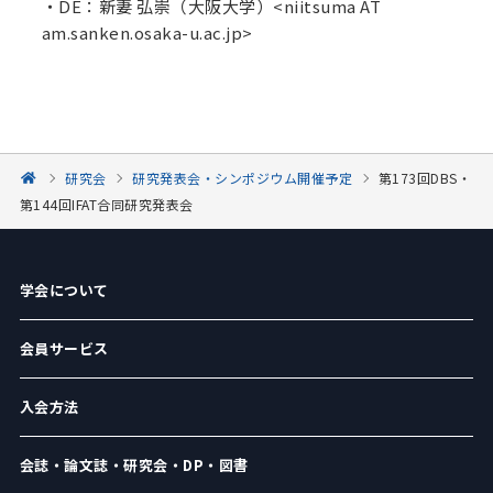
・DE：新妻 弘崇（大阪大学）<niitsuma AT
am.sanken.osaka-u.ac.jp>
研究会
研究発表会・シンポジウム開催予定
第173回DBS・
第144回IFAT合同研究発表会
学会について
会員サービス
入会方法
会誌・論文誌・研究会・DP・図書