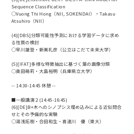
Sequence Classification
○Vuong Thi Hong（NII, SOKENDAI）・Takasu
Atsuhiro（NII）
(4)[DBS]分類可能性予測における学習データに求め
る性質の検討
○早川雄登・新美礼彦（公立はこだて未来大学）
(5)[IFAT]多様な特徴抽出に基づく葉の画像分類
○奥田萌莉・大島裕明（兵庫県立大学）
-- 14:30-14:45 休憩 --
■一般講演２(14:45-16:45)
(6)[DE]B+木へのシノプシス埋め込みによる近似問合
せとその予備的な実験
○湯浅拓樹・合田和生・喜連川 優（東大）