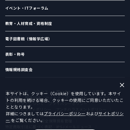
イベント・ITフォーラム
教育・人材育成・資格制度
電子図書館（情報学広場）
表彰・称号
情報規格調査会
賛助会員一覧
アクセス・お問い合わせ
よくある質問
本サイトは、クッキー（Cookie）を使用しています。本サイ
採用情報
関連団体
サイトマップ
English
サイトポリシー
トの利用を続ける場合、クッキーの使用にご同意いただいたこ
セキュリティについて
プライバシーポリシー
ととなります。
アクセシビリティポリシー
アンチハラスメントポリシー
詳細につきましては
プライバシーポリシー
および
サイトポリシ
ソーシャルメディア運用ポリシー
倫理綱領
著作権について
ー
をご覧ください。
広告のお申し込み
安全保障貿易管理
特定商取引法に基づく表記
IPSJメールニュース