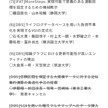
(7)[IFAT]MoreSteps: 実現可能で意義のある運動目
標を設定するための機械教示
○織田直也・山本祐輔（静岡大学）
(8)[DBS]ライフログデータベースを用いた負荷平準
化を実現するVGIの定式化
○石毛大貴・飯田惇子・村上太一朗・水野龍之介・本
藤祐樹・富井尚志（横浜国立大学大学）
(9)[DBS]知識グラフにおける更新可能性が高いエン
ティティの検出
○大倉真一希・天笠俊之（筑波大学）
[DBS]信頼区間を保証する大規模データに対する近似
集約演算の高速化手法の提案
○伊藤翔・前田涼吾・常穹・宮﨑純（東京工業大
学）
発表キャンセル
[DBS]SGXを用いた暗号マルチマップへのデータ挿入