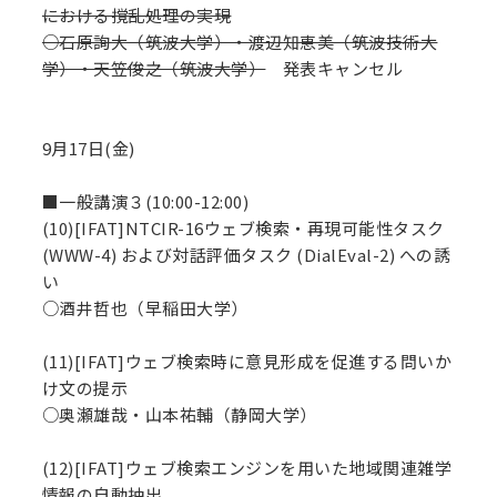
における撹乱処理の実現
○石原詢大（筑波大学）・渡辺知恵美（筑波技術大
学）・天笠俊之（筑波大学）
発表キャンセル
9月17日(金)
■一般講演３(10:00-12:00)
(10)[IFAT]NTCIR-16ウェブ検索・再現可能性タスク
(WWW-4) および対話評価タスク (DialEval-2) への誘
い
○酒井哲也（早稲田大学）
(11)[IFAT]ウェブ検索時に意見形成を促進する問いか
け文の提示
○奥瀬雄哉・山本祐輔（静岡大学）
(12)[IFAT]ウェブ検索エンジンを用いた地域関連雑学
情報の自動抽出