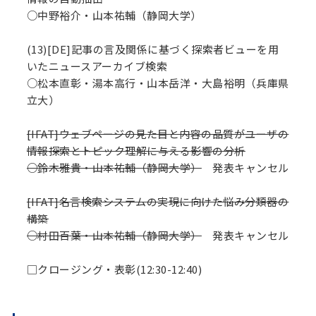
○中野裕介・山本祐輔（静岡大学）
(13)[DE]記事の言及関係に基づく探索者ビューを用
いたニュースアーカイブ検索
○松本直彰・湯本高行・山本岳洋・大島裕明（兵庫県
立大）
[IFAT]ウェブページの見た目と内容の品質がユーザの
情報探索とトピック理解に与える影響の分析
○鈴木雅貴・山本祐輔（静岡大学）
発表キャンセル
[IFAT]名言検索システムの実現に向けた悩み分類器の
構築
○村田百葉・山本祐輔（静岡大学）
発表キャンセル
□クロージング・表彰(12:30-12:40)