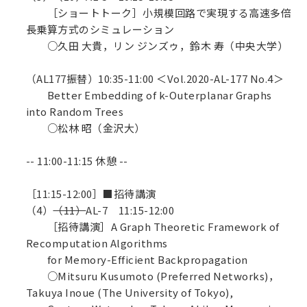
［ショートトーク］小規模回路で実現する高速多倍
長乗算方式のシミュレーション
○久田 大貴，リン ジンズゥ，鈴木 寿（中央大学）
（AL177振替）10:35-11:00 ＜Vol.2020-AL-177 No.4＞
Better Embedding of k-Outerplanar Graphs
into Random Trees
○松林 昭（金沢大）
-- 11:00-11:15 休憩 --
［11:15-12:00］■招待講演
（4）
（11）
AL-7 11:15-12:00
［招待講演］A Graph Theoretic Framework of
Recomputation Algorithms
for Memory-Efficient Backpropagation
○Mitsuru Kusumoto (Preferred Networks)，
Takuya Inoue (The University of Tokyo),