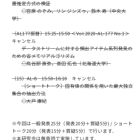
置推定方式の検証
○宮原 のぞみ，リン ジンズゥ，鈴木 寿（中央大
学）
（AL177振替）15:25-15:50 ＜Vol.2020-AL-177 No.1＞
キャンセル
データストリームに対する頻出アイテム系列発見の
ための省メモリアルゴリズム
○鳥谷部 直弥，喜田 拓也（北海道大学）
（15）AL-8 15:50-16:10
キャンセル
［ショートトーク］固有値の関係を用いた最大独立
集合の抽出方法
○大戸 康紀
※今回は一般発表25分（発表20分＋質疑5分) / ショート
トーク20分（発表15分＋質疑5分）で行います．
※本研究会は無査読で実施しています．