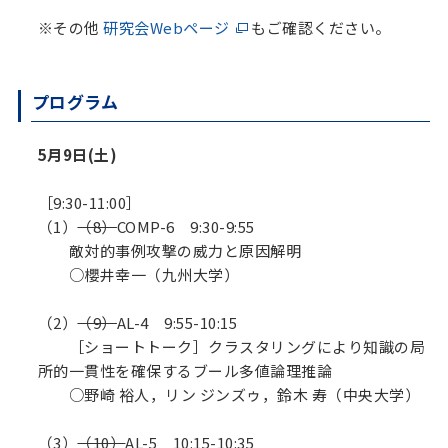
※その他
研究会Webページ
もご確認ください。
プログラム
5月9日(土)
［9:30-11:00］
（1）
（8）
COMP-6 9:30-9:55
敵対的事例攻撃の威力と原因解明
○櫻井幸一（九州大学）
（2）
（9）
AL-4 9:55-10:15
［ショートトーク］クラスタリングにより知識の局
所的一貫性を確保するブール多値論理推論
○野崎 裕人，リン ジンズゥ，鈴木 寿（中央大学）
（3）
（10）
AL-5 10:15-10:35