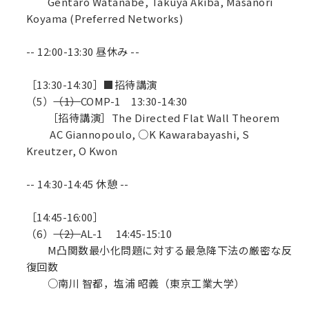
Gentaro Watanabe, Takuya Akiba, Masanori
Koyama (Preferred Networks)
-- 12:00-13:30 昼休み --
［13:30-14:30］■招待講演
（5）
（1）
COMP-1 13:30-14:30
［招待講演］The Directed Flat Wall Theorem
AC Giannopoulo, ○K Kawarabayashi, S
Kreutzer, O Kwon
-- 14:30-14:45 休憩 --
［14:45-16:00］
（6）
（2）
AL-1 14:45-15:10
M凸関数最小化問題に対する最急降下法の厳密な反
復回数
○南川 智都，塩浦 昭義（東京工業大学）