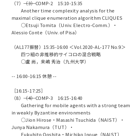
（7）
（3）
COMP-2 15:10-15:35
Another time complexity analysis for the
maximal clique enumeration algorithm CLIQUES
○Etsuji Tomita（Univ. Electro-Comm.）・
Alessio Conte（Univ. of Pisa）
（AL177振替）15:35-16:00 ＜Vol.2020-AL-177 No.9＞
四つ組の非推移的サイコロの混合戦略
○盧 尚，来嶋 秀治（九州大学）
-- 16:00-16:15 休憩 --
［16:15-17:25］
（8）
（4）
COMP-3 16:15-16:40
Gathering for mobile agents with a strong team
in weakly Byzantine environments
○Jion Hirose・Masashi Tsuchida（NAIST）・
Junya Nakamura（TUT）・
Fukuhito Ooshita・Michiko Inoue（NAIST）