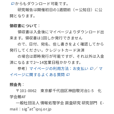
からもダウンロード可能です。
研究報告は開催初日の1週間前（＝公知日）に公
開となります。
領収書について
：
領収書は入金後にマイページよりダウンロード出
来ます。領収書は1回しか発行できません
ので、日付、宛名、但し書きをよく確認してから
発行してください。クレジットカード決済
の場合は即時発行が可能ですが、それ以外は入金
済になるまで2～14営業日程かかります。
参考）
マイページの利用方法：お支払い
／
マ
イページに関するよくある質問
照会先
：
〒101-0062 東京都千代田区神田駿河台1-5 化
学会館4F
一般社団法人 情報処理学会 調査研究 研究部門 E-
mail：sig"at"ipsj.or.jp