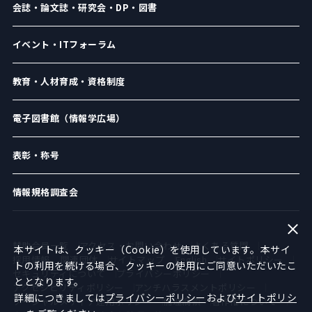
会誌・論文誌・研究会・DP・図書
イベント・ITフォーラム
教育・人材育成・資格制度
電子図書館（情報学広場）
表彰・称号
情報規格調査会
賛助会員一覧
アクセス・お問い合わせ
よくある質問
本サイトは、クッキー（Cookie）を使用しています。本サイ
採用情報
関連団体
サイトマップ
English
サイトポリシー
トの利用を続ける場合、クッキーの使用にご同意いただいたこ
セキュリティについて
プライバシーポリシー
ととなります。
アクセシビリティポリシー
アンチハラスメントポリシー
詳細につきましては
プライバシーポリシー
および
サイトポリシ
ソーシャルメディア運用ポリシー
倫理綱領
著作権について