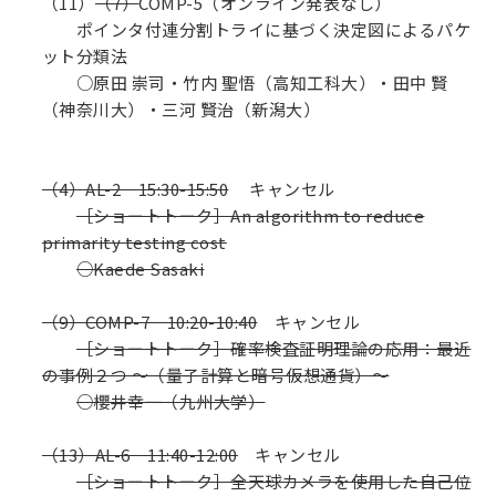
（11）
（7）
COMP-5（オンライン発表なし）
ポインタ付連分割トライに基づく決定図によるパケ
ット分類法
○原田 崇司・竹内 聖悟（高知工科大）・田中 賢
（神奈川大）・三河 賢治（新潟大）
（4）AL-2 15:30-15:50
キャンセル
［ショートトーク］An algorithm to reduce
primarity testing cost
○Kaede Sasaki
（9）COMP-7 10:20-10:40
キャンセル
［ショートトーク］確率検査証明理論の応用：最近
の事例２つ ～（量子計算と暗号仮想通貨）～
○櫻井幸一（九州大学）
（13）AL-6 11:40-12:00
キャンセル
［ショートトーク］全天球カメラを使用した自己位