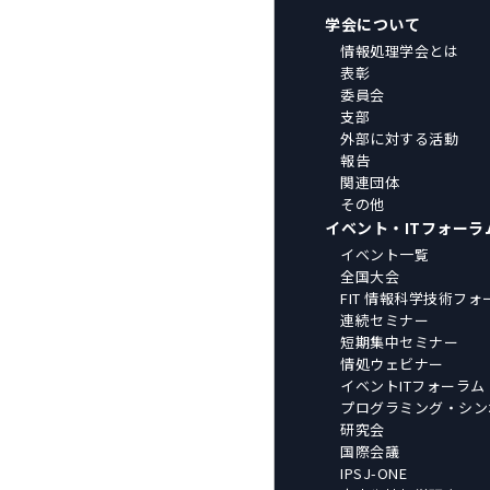
学会について
情報処理学会とは
表彰
委員会
支部
外部に対する活動
報告
関連団体
その他
イベント・ITフォーラ
イベント一覧
全国大会
FIT 情報科学技術フォ
連続セミナー
短期集中セミナー
情処ウェビナー
イベントITフォーラム
プログラミング・シン
研究会
国際会議
IPSJ-ONE