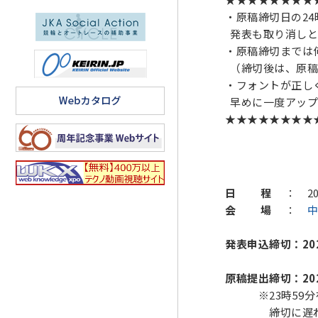
・原稿締切日の2
発表も取り消しと
・原稿締切までは
（締切後は、原稿
・フォントが正し
早めに一度アップ
★★★★★★★★
日 程
： 202
会 場
：
中
発表申込締切：
20
原稿提出締切：
20
※23時59分を
締切に遅れると