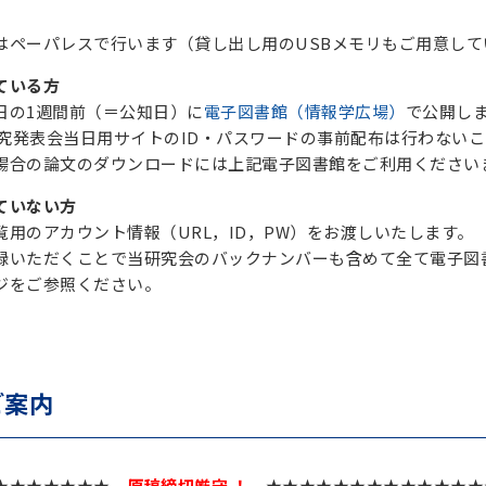
はペーパレスで行います（貸し出し用のUSBメモリもご用意して
ている方
日の1週間前（＝公知日）に
電子図書館（情報学広場）
で公開し
り研究発表会当日用サイトのID・パスワードの事前配布は行わな
場合の論文のダウンロードには上記電子図書館をご利用ください
ていない方
用のアカウント情報（URL，ID，PW）をお渡しいたします。
録いただくことで当研究会のバックナンバーも含めて全て電子図
ジをご参照ください。
ご案内
★★★★★★★★
原稿締切厳守 ！
★★★★★★★★★★★★★