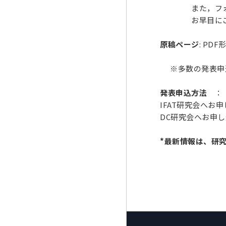
また，フォント
お早目にご投稿
原稿ページ
: PD
※多数の発表申
発表申込方法
： 
IFAT研究会へ
DC研究会へお申
*最新情報は、研究