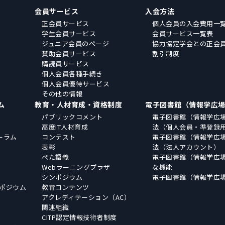
会員サービス
入会方法
正会員サービス
個人会員の入会費用一
学生会員サービス
会員サービス一覧表
ジュニア会員のページ
協力協定学会との正会
賛助会員サービス
割引制度
購読員サービス
個人会員各種手続き
個人会員優待サービス
その他の情報
ム
教育・人材育成・資格制度
電子図書館（情報学広
パブリックコメント
電子図書館（情報学広
高度IT人材育成
法（個人会員・準登録
ーラム
コンテスト
電子図書館（情報学広
表彰
法（法人アカウント）
ぺた語義
電子図書館（情報学広
Webラーニングプラザ
な機能
シンポジウム
電子図書館（情報学広
ポジウム
教育コンテンツ
アクレディテーション（AC）
関連組織
CITP認定情報技術者制度