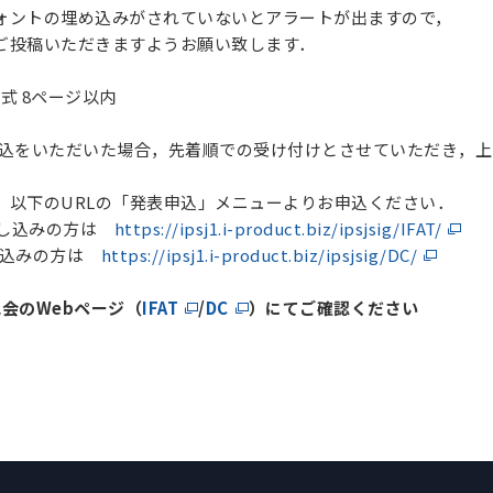
の埋め込みがされていないとアラートが出ますので，
いただきますようお願い致します．
F形式 8ページ以内
込をいただいた場合，先着順での受け付けとさせていただき，上
以下のURLの「発表申込」メニューよりお申込ください．
お申し込みの方は
https://ipsj1.i-product.biz/ipsjsig/IFAT/
し込みの方は
https://ipsj1.i-product.biz/ipsjsig/DC/
会のWebページ（
IFAT
/
DC
）
にてご確認ください