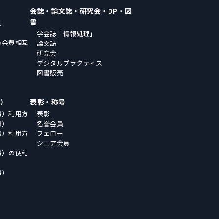
会誌・論文誌・研究会・DP・図
書
覧
学会誌「情報処理」
員会費相互
論文誌
研究会
デジタルプラクティス
図書販売
場）
表彰・称号
場）利用方
表彰
用）
名誉会員
場）利用方
フェロー
シニア会員
場）の便利
場）