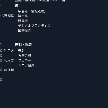
書
覧
学会誌「情報処理」
員会費相互
論文誌
研究会
デジタルプラクティス
図書販売
場）
表彰・称号
場）利用方
表彰
用）
名誉会員
場）利用方
フェロー
シニア会員
場）の便利
場）