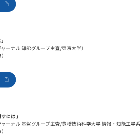
は」
ャーナル 知能グループ主査/東京大学）
B）
通すには」
ャーナル 基盤グループ主査/豊橋技術科学大学 情報・知能工学系
B）