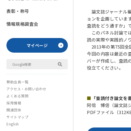
表彰・称号
論文誌ジャーナル編
ョンを企画しています
情報規格調査会
査読をどう通すか」
このパネル討論では
読の実際や実践的ノ
マイページ
2013年の第75回
今回の内容は最近の
バーが作成し、査読
役立てください。
賛助会員一覧
アクセス・お問い合わせ
よくある質問
■
「査読付き論文を
採用情報
阿倍 博信（論文誌ジ
関連団体
PDFファイル（312K
サイトマップ
English