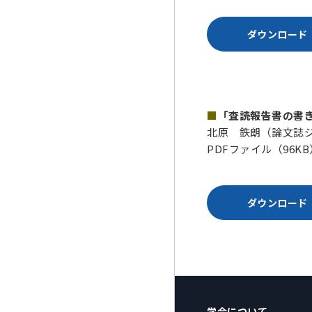
ダウンロード
■
「査読報告書の書
北原 鉄朗（論文誌
PDFファイル（96KB
ダウンロード
学会について