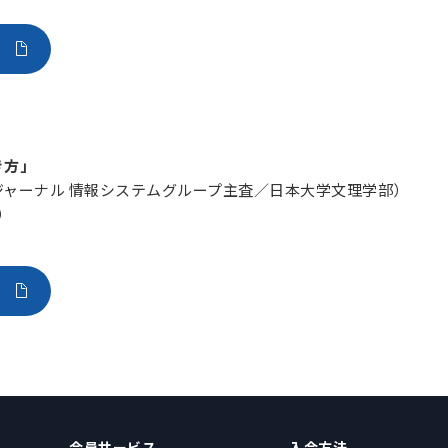
き方」
ジャーナル 情報システムグループ主査／日本大学文理学部）
）
会員サービス
入会方法