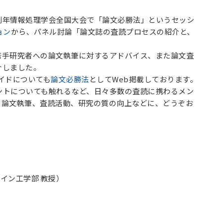
年情報処理学会全国大会で「論文必勝法」というセッシ
ョン
から、パネル討論「論文誌の査読プロセスの紹介と、
若手研究者への論文執筆に対するアドバイス、また論文査
介しました。
イドについても
論文必勝法
としてWeb掲載しております。
ントについても触れるなど、日々多数の査読に携わるメン
の論文執筆、査読活動、研究の質の向上などに、どうぞお
イン工学部 教授）