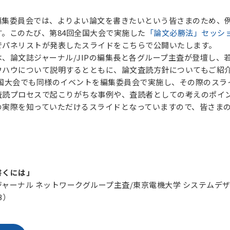
集委員会では、よりよい論文を書きたいという皆さまのため、例
。このたび、第84回全国大会で実施した
「論文必勝法」セッシ
でパネリストが発表したスライドをこちらで公開いたします。
、論文誌ジャーナル/JIPの編集長と各グループ主査が登壇し、
ウハウについて説明するとともに、論文査読方針についてもご紹
全国大会でも同様のイベントを編集委員会で実施し、その際のスラ
査読プロセスで起こりがちな事例や、査読者としての考えのポイ
の実際を知っていただけるスライドとなっていますので、皆さま
書くには」
ャーナル ネットワークグループ主査/東京電機大学 システムデザ
B）