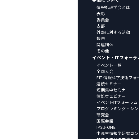
情報処理学会とは
表彰
委員会
支部
外部に対する活動
報告
関連団体
その他
イベント・ITフォーラ
イベント一覧
全国大会
FIT 情報科学技術フォ
連続セミナー
短期集中セミナー
情処ウェビナー
イベントITフォーラム
プログラミング・シン
研究会
国際会議
IPSJ-ONE
中高生情報学研究コン