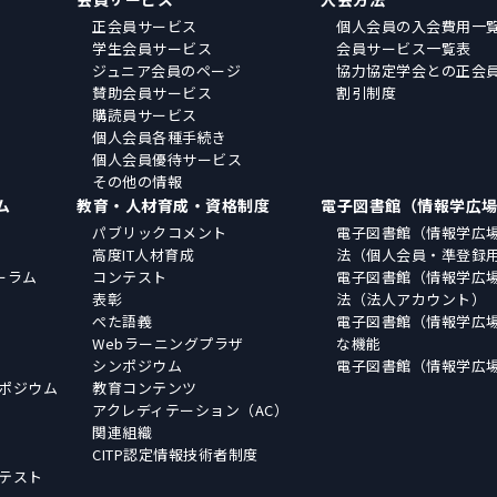
正会員サービス
個人会員の入会費用一
学生会員サービス
会員サービス一覧表
ジュニア会員のページ
協力協定学会との正会
賛助会員サービス
割引制度
購読員サービス
個人会員各種手続き
個人会員優待サービス
その他の情報
ム
教育・人材育成・資格制度
電子図書館（情報学広
パブリックコメント
電子図書館（情報学広
高度IT人材育成
法（個人会員・準登録
ーラム
コンテスト
電子図書館（情報学広
表彰
法（法人アカウント）
ぺた語義
電子図書館（情報学広
Webラーニングプラザ
な機能
シンポジウム
電子図書館（情報学広
ポジウム
教育コンテンツ
アクレディテーション（AC）
関連組織
CITP認定情報技術者制度
テスト