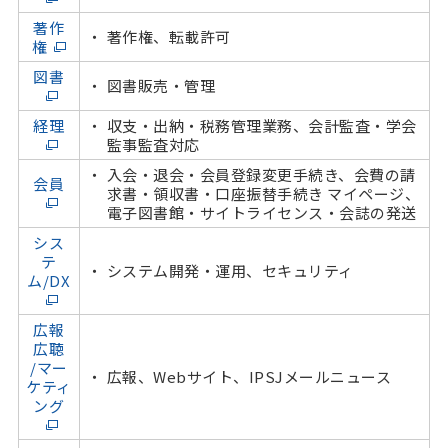
著作
著作権、転載許可
権
図書
図書販売・管理
経理
収支・出納・税務管理業務、会計監査・学会
監事監査対応
入会・退会・会員登録変更手続き、会費の請
会員
求書・領収書・口座振替手続き マイページ、
電子図書館・サイトライセンス・会誌の発送
シス
テ
システム開発・運用、セキュリティ
ム/DX
広報
広聴
/マー
広報、Webサイト、IPSJメールニュース
ケティ
ング