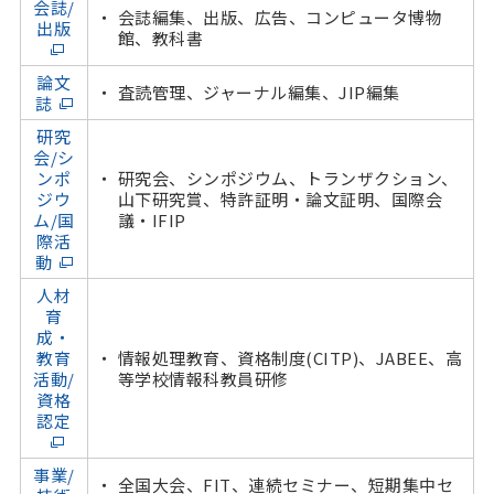
会誌/
会誌編集、出版、広告、コンピュータ博物
出版
館、教科書
論文
査読管理、ジャーナル編集、JIP編集
誌
研究
会/シ
ンポ
研究会、シンポジウム、トランザクション、
ジウ
山下研究賞、特許証明・論文証明、国際会
ム/国
議・IFIP
際活
動
人材
育
成・
教育
情報処理教育、資格制度(CITP)、JABEE、高
活動/
等学校情報科教員研修
資格
認定
事業/
全国大会、FIT、連続セミナー、短期集中セ