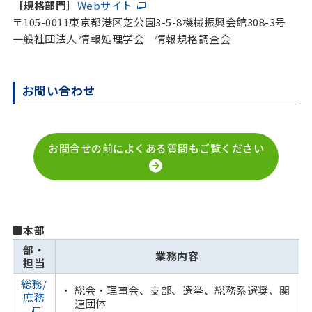
［規格部門］
Webサイト
〒105-0011東京都港区芝公園3-5-8機械振興会館308-3号
一般社団法人 情報処理学会 情報規格調査会
お問い合わせ
お問合せの前によくある質問もご覧ください
■本部
部・
業務内容
担当
総務/
総会・理事会、支部、選挙、総務系選奨、関
庶務
連団体