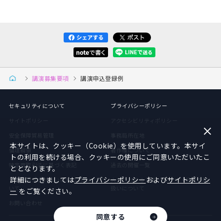
講演募集要項
講演申込登録例
セキュリティについて
プライバシーポリシー
サイトポリシー
アクセシビリティポリシー
安全保障貿易管理
事務局所在地
本サイトは、クッキー（Cookie）を使用しています。本サイ
倫理綱領
著作権について
トの利用を続ける場合、クッキーの使用にご同意いただいたこ
特定商取引法に基づく表記
過去の開催一覧
ととなります。
詳細につきましては
プライバシーポリシー
および
サイトポリシ
大会が開催されない場合の対応につ
大会における 写真・ビデオ・録音の取
いて
扱いについて
ー
をご覧ください。
お問い合わせ
同意する