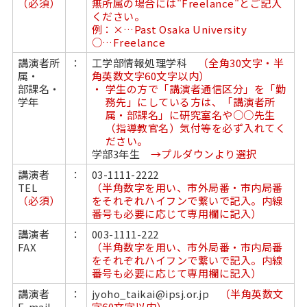
（必須）
無所属の場合には"Freelance"とご記入
ください。
例：×…Past Osaka University
○…Freelance
講演者所
：
工学部情報処理学科
（全角30文字・半
属・
角英数文字60文字以内）
部課名・
学生の方で「講演者通信区分」を「勤
学年
務先」にしている方は、「講演者所
属・部課名」に研究室名や○○先生
（指導教官名）気付等を必ず入れてく
ださい。
学部3年生
→プルダウンより選択
講演者
：
03-1111-2222
TEL
（半角数字を用い、市外局番・市内局番
（必須）
をそれぞれハイフンで繋いで記入。内線
番号も必要に応じて専用欄に記入）
講演者
：
003-1111-222
FAX
（半角数字を用い、市外局番・市内局番
をそれぞれハイフンで繋いで記入。内線
番号も必要に応じて専用欄に記入）
講演者
：
jyoho_taikai@ipsj.or.jp
（半角英数文
E-mail
字60文字以内）