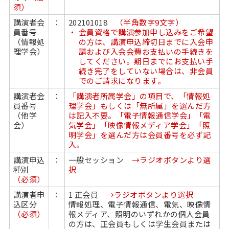
須）
講演者会
：
202101018
（半角数字9文字）
員番号
会員資格で講演参加申し込みをご希望
（情報処
の方は、講演申込締切日までに入会申
理学会）
請および入会会費お支払いの手続きを
してください。期日までにお支払い手
続き完了をしていない場合は、非会員
でのご請求になります。
講演者会
：
「講演者所属学会」の項目で、「情報処
員番号
理学会」もしくは「無所属」を選んだ方
（他学
は記入不要。「電子情報通信学会」「電
会）
気学会」「映像情報メディア学会」「照
明学会」を選んだ方は会員番号を必ず記
入。
講演申込
：
一般セッション
→ラジオボタンより選
種別
択
（必須）
講演者申
：
1 正会員
→ラジオボタンより選択
込区分
情報処理、電子情報通信、電気、映像情
（必須）
報メディア、照明のいずれかの個人会員
の方は、正会員もしくは学生会員または