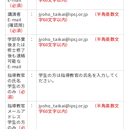
（必須）
講演者
：
jyoho_taikai@ipsj.or.jp
（半角英数文
E-mail
字60文字以内）
(確認用)
（必須）
学部卒業
：
jyoho_taikai@ipsj.or.jp
（半角英数文
後または
字60文字以内）
修士修了
後も連絡
可能な
E-mail
指導教官
：
学生の方は指導教官の氏名を入力してく
の氏名
ださい。
学生の方
のみ
（必
須）
指導教官
：
jyoho_taikai@ipsj.or.jp
（半角英数文
メールア
字60文字以内）
ドレス
学生の方
のみ
（必