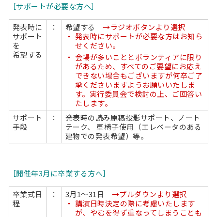
［サポートが必要な方へ］
発表時に
：
希望する
→ラジオボタンより選択
サポート
発表時にサポートが必要な方はお知ら
を
せください。
希望する
会場が多いこととボランティアに限り
があるため、すべてのご要望にお応え
できない場合もございますが何卒ご了
承くださいますようお願いいたしま
す。実行委員会で検討の上、ご回答い
たします。
サポート
：
発表時の読み原稿投影サポート、ノート
手段
テーク、 車椅子使用（エレベータのある
建物での発表希望）等。
［開催年
3月に卒業する方へ］
卒業式日
：
3月1〜31日
→プルダウンより選択
程
講演日時決定の際に考慮いたします
が、やむを得ず重なってしまうことも