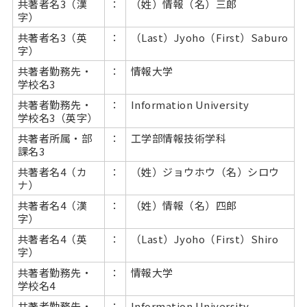
共著者名3（漢
：
（姓）情報（名）三郎
字）
共著者名3（英
：
（Last）Jyoho（First）Saburo
字）
共著者勤務先・
：
情報大学
学校名3
共著者勤務先・
：
Information University
学校名3（英字）
共著者所属・部
：
工学部情報技術学科
課名3
共著者名4（カ
：
（姓）ジョウホウ（名）シロウ
ナ）
共著者名4（漢
：
（姓）情報（名）四郎
字）
共著者名4（英
：
（Last）Jyoho（First）Shiro
字）
共著者勤務先・
：
情報大学
学校名4
共著者勤務先・
：
Information University