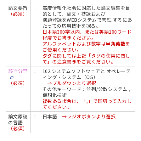
論文要旨
：
高度情報化社会に対応した論文編集を目
（必須）
的として、論文・抄録および
演題登録をWEBシステムで管理 するにあ
たっての応用技術を探る。
日本語300字以内、または英語100ワード
程度でお書きください。
アルファベットおよび数字は
半角英数
を
ご使用ください。
タグ
に関しては上記「タグの使用に関し
て」の注意書きをご覧ください。
該当分野
：
102.システムソフトウェアと オペレーテ
ィング・システム（OS）
（必須）
→プルダウンより選択
その他キーワード：並列/分散システム ,
仮想化技術
複数ある場合は、「,」で区切って入力し
てください。
論文原稿
：
日本語
→ラジオボタンより選択
の言語
（必須）