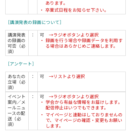
あります。
卒業式日程をお知らせ下さい。
［講演発表の録画について
］
講演発表
：
可
→ラジオボタンより選択
の録画の
録画を行う場合や録画データを利用す
可否（必
る場合はあらかじめご連絡します。
須）
［アンケート
］
あなたの
：
可
→リストより選択
立場（必
須）
イベント
：
可
→ラジオボタンより選択
案内／メ
学会から有益な情報をお届けします。
ールニュ
配信停止はいつでもできます。
ースの配
マイページと連動はしておりませんの
送（必
で、マイページの確認・変更もお願い
須）
します。