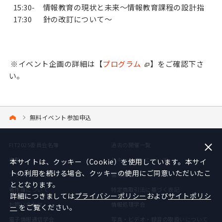
15:30-
情報教育の現状と未来〜情報教育課程の設計指
17:30
針の改訂について〜
※イベント企画の詳細は【
プログラム
】をご確認下さ
い。
無料イベント参加申込
FIT2025委員会名簿
過去の開催一覧
表彰
セキュリティについて
本サイトは、クッキー（Cookie）を使用しています。本サイ
トの利用を続ける場合、クッキーの使用にご同意いただいたこ
プライバシーポリシー
倫理綱領
ととなります。
著作権について
特定商取引法に基づく表記
詳細につきましては
プライバシーポリシー
および
サイトポリシ
お問い合わせ
情報処理学会
ー
をご覧ください。
電子情報通信学会
写真・ビデオ・録音の取扱いについて