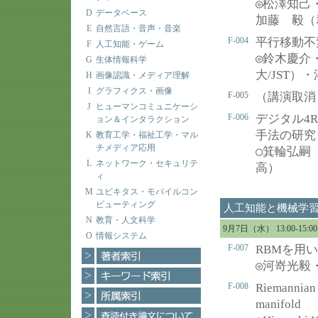
◎
松澤知己
D
データベース
加藤 毅（
E
自然言語・音声・音楽
F-004
平行移動不
F
人工知能・ゲーム
◎
鈴木慶介
G
生体情報科学
大/JST）
H
画像認識・メディア理解
I
グラフィクス・画像
F-005
（講演取消
J
ヒューマンコミュニケーシ
F-006
デジタル4
ョン＆インタラクション
手法の研究
K
教育工学・福祉工学・マル
チメディア応用
○
箕輪弘嗣
L
ネットワーク・セキュリテ
高）
ィ
M
ユビキタス・モバイルコン
ピューティング
人工知能と機械学
N
教育・人文科学
9月7日（水） 13:00-15
O
情報システム
F-007
RBMを用
◎
河嵜光毅
F-008
Riemannian 
manifold