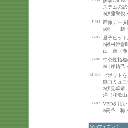
多層Can
ステムの試
◎
伊藤栄俊
F-014
画像データ
◎
宋 鵬・
F-015
量子ビット
○
飯村伊智
山 茂（鹿
F-016
中心性指標
◎
山岸祐己
RF-001
ピボットを
能コミュニ
◎
伏見卓恭
洋（和歌山
F-017
VBOを用い
◎
高谷 聡
Webマイニング