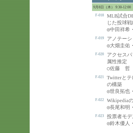
9月8日（木） 9:30-12
F-018
MLB試合
じた投球戦
◎
中田祥希
F-019
アノテーシ
◎
大畑圭佑
F-020
アクセスパ
属性推定
○
佐藤 哲
F-021
Twitt
の構築
◎
世良拓也
F-022
Wikipe
◎
長尾和明
F-023
投票者モデ
◎
鈴木優人