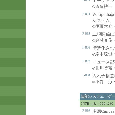
F-033
エージェン
○
斎藤耕一（Lt
F-034
Wikipe
システム
◎
後藤大介
F-035
二項関係に
○
金盛克俊
F-036
構造化され
◎
岸本達也
F-037
ニュース記
◎
北川智裕
F-038
入れ子構造
◎
小谷 涼
知能システム・ゲ
9月7日（水） 9:30-12
F-039
多層Can