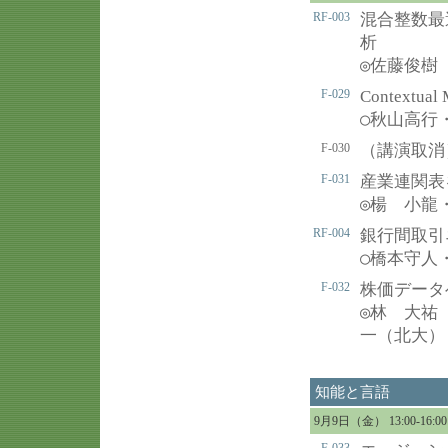
RF-003
混合整数最
析
◎
佐藤俊樹
F-029
Contextu
○
秋山高行・
F-030
（講演取消
F-031
産業連関表
◎
楊 小龍
RF-004
銀行間取引
○
橋本守人
F-032
株価データ
◎
林 大祐
一（北大）
知能と言語
9月9日（金） 13:00-16