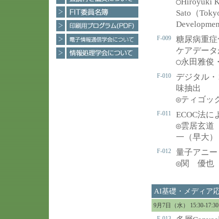
○
Hiroyuki 
Sato（Toky
Developmen
F-009
糖尿病重症
ケアデータ
○
永田雅俊
F-010
デジタル・
味抽出
◎
ティゴッ
F-011
ECOC法
◎
雲居玄道
一（早大）
F-012
量子アニー
◎
関 優也
AI基礎・メディア
9月7日（水） 15:30-17
F-013