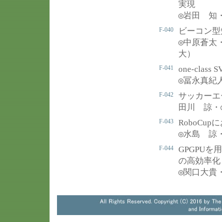
実現
◎
岩田 知
F-040
ビーコン型
◎
中原蒼太
大）
F-041
one-cl
◎
冨永真紀
F-042
サッカーエ
田川 諒・
F-043
RoboCu
◎
水島 諒
F-044
GPGPU
の高効率化
◎
関口大貴