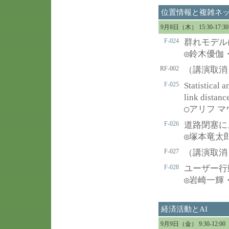
位置情報と複雑ネ
9月8日（木） 15:30-17
F-024
群れモデル
◎
鈴木優伽
RF-002
（講演取消
F-025
Statistical 
link distanc
○
アリフ 
F-026
道路閉塞に
◎
塚本竜太
F-027
（講演取消
F-028
ユーザー行
◎
岩崎一輝
経済活動とAI
9月9日（金） 9:30-12