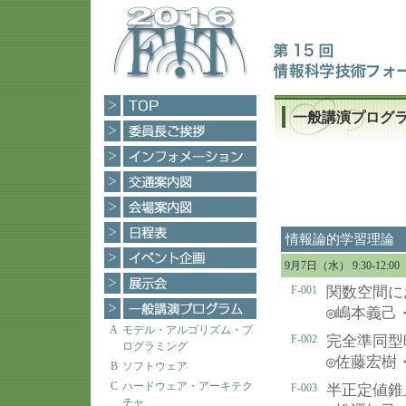
一般講演プログ
情報論的学習理論
9月7日（水） 9:30-12
F-001
関数空間に
◎
嶋本義己
A
モデル・アルゴリズム・プ
F-002
完全準同型
ログラミング
◎
佐藤宏樹
B
ソフトウェア
C
ハードウェア・アーキテク
F-003
半正定値錐
チャ