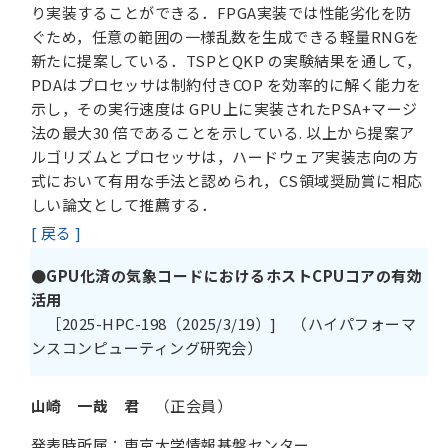
り実装することができる．FPGA実装では性能劣化を防
ぐため，任意の範囲の一様乱数を生成できる軽量RNGを
新たに提案している．TSPとQKP の実験結果を通して，
PDAはプロセッサは制約付きCOP を効率的に解く能力を
示し，その実行速度は GPU上に実装されたPSA+マージ
法の最大30 倍であることを示している. 以上から提案ア
ルゴリズムとプロセッサは，ハードウェア実装志向の方
式において有用な手法と認められ，CS領域奨励賞に相応
しい論文として推薦する．
[ 戻る ]
●
GPU化済の気象コードにおけるホストCPUコアの有効
活用
［2025-HPC-198（2025/3/19）] （ハイパフォーマ
ンスコンピューティング研究会）
山崎 一哉
君
（正会員）
発表時所属：東京大学情報基盤センター