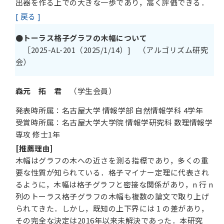
出器を作る上での大きな一歩であり，高く評価できる．
[ 戻る ]
●トーラス格子グラフの木幅について
［2025-AL-201（2025/1/14）] （アルゴリズム研究
会）
森元 拓 君
（学生会員）
発表時所属：名古屋大学 情報学部 自然情報学科 4学年
受賞時所属：名古屋大学大学院 情報学研究科 数理情報学
専攻 修士1年
[推薦理由]
木幅はグラフの木への近さを測る指標であり，多くの重
要な性質が知られている．格子マイナー定理に代表され
るように，木幅は格子グラフと密接な関係があり，n 行 n
列のトーラス格子グラフの木幅も複数の論文で取り上げ
られてきた．しかし，既知の上下界には 1 の差があり，
その完全な決定は2016年以来未解決であった．本研究