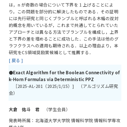
は，n が奇数の場合について下界を 1 上げることによ
り，この問題を部分的に解決したものである．その証明
には先行研究と同じくブランブルと呼ばれる木幅の双対
的概念を用いているが，これまで共通してとられていた
アプローチとは異なる方法でブランブルを構成し，上界
と下界の差を埋めることに成功した．この手法は他のグ
ラフクラスへの適用も期待される．以上の理由より，本
研究をCS領域奨励賞候補として推薦する．
[ 戻る ]
●Exact Algorithm for the Boolean Connectivity of
k-Horn Formulas via Deterministic PPZ
［2025-AL-201（2025/1/15）] （アルゴリズム研究
会）
大倉 佑斗 君
（学生会員）
発表時所属：北海道大学大学院 情報科学院 情報科学専攻