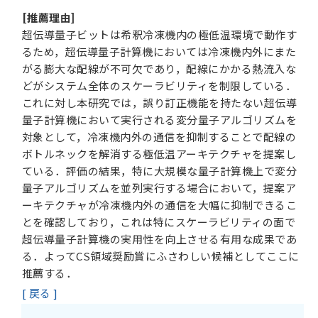
[推薦理由]
超伝導量子ビットは希釈冷凍機内の極低温環境で動作す
るため，超伝導量子計算機においては冷凍機内外にまた
がる膨大な配線が不可欠であり，配線にかかる熱流入な
どがシステム全体のスケーラビリティを制限している．
これに対し本研究では，誤り訂正機能を持たない超伝導
量子計算機において実行される変分量子アルゴリズムを
対象として，冷凍機内外の通信を抑制することで配線の
ボトルネックを解消する極低温アーキテクチャを提案し
ている．評価の結果，特に大規模な量子計算機上で変分
量子アルゴリズムを並列実行する場合において，提案ア
ーキテクチャが冷凍機内外の通信を大幅に抑制できるこ
とを確認しており，これは特にスケーラビリティの面で
超伝導量子計算機の実用性を向上させる有用な成果であ
る．よってCS領域奨励賞にふさわしい候補としてここに
推薦する．
[ 戻る ]