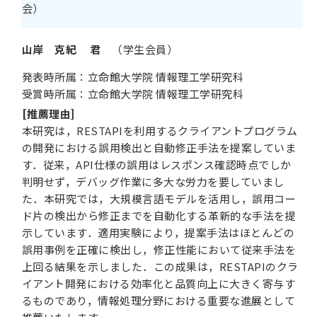
会）
山岸 克紀 君
（学生会員）
発表時所属：立命館大学院 情報理工学研究科
受賞時所属：立命館大学院 情報理工学研究科
[推薦理由]
本研究は，RESTAPIを利用するクライアントプログラム
の開発における誤用検出と自動修正手法を提案していま
す．従来，API仕様の誤用はレスポンス確認時点でしか
判明せず，デバッグ作業に多大な労力を要していまし
た．本研究では，大規模言語モデルを活用し，誤用コー
ド片の検出から修正までを自動化する革新的な手法を提
示しています．適用実験により，提案手法はほとんどの
誤用事例を正確に検出し，修正性能において従来手法を
上回る結果を示しました．この成果は，RESTAPIのクラ
イアント開発における効率化と品質向上に大きく寄与す
るものであり，情報処理分野における重要な進展として