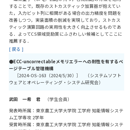
することで，既存のストカスティック加算器が抱えてい
た，入力ビット列に相関がある場合の出力精度を問題を
改善しつつ，実装面積の削減を実現しており，ストカス
ティック演算回路の実用性を大きく向上させるものであ
る．よってCS領域奨励賞にふさわしい候補としてここに
推薦する．
[ 戻る ]
●ECC-uncorrectableメモリエラーへの耐性を有するペ
ージテーブル管理機構
［2024-OS-163（2024/5/30）］ （システムソフト
ウェアとオペレーティング・システム研究会）
武田 一希 君
（学生会員）
発表時所属：東京農工大学大学院 工学府 知能情報システ
ム工学専攻 2学年
受賞時所属：東京農工大学大学院 工学府 知能情報システ