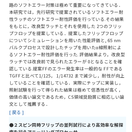
路のソフトエラー対策は極めて重要になってきている．
本研究では，先行研究で提案されているソフトエラー耐
性ラッチのソフトエラー耐性評価を行っている.その結果
をもとに，改良型ラッチとそれを使用した 2つのフリッ
プフロップを提案している．提案したフリップフロップ
についてシミュレーションを用いた性能評価と, 65 nm
バルクプロセスで設計したチップを用いたα線照射によ
るソフトエラー耐性評価を行った. 評価結果より，改良型
ラッチでは改良前で見られたエラーが 0となることを確
認している.提案FFのエラー発生率は一般的な FFである
TGFFと比べて1/125， 1/14732 まで減少し，耐性が向上
していることを確認している．実際にチップに実装し，
照射試験を行って得られた結果は極めて信憑性が高く，
価値の高い論文であるため，CS領域奨励賞に相応しい論
文として推薦する．
[ 戻る ]
●２スピン同時フリップの並列試行により高効率な解探
索を行うアニーリングプロセッサ