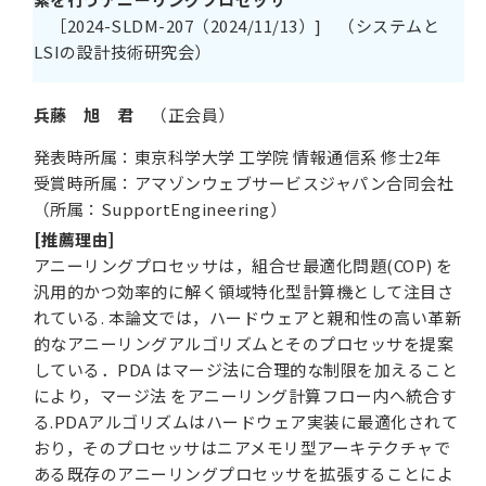
［2024-SLDM-207（2024/11/13）] （システムと
LSIの設計技術研究会）
兵藤 旭 君
（正会員）
発表時所属：東京科学大学 工学院 情報通信系 修士2年
受賞時所属：アマゾンウェブサービスジャパン合同会社
（所属：SupportEngineering）
[推薦理由]
アニーリングプロセッサは，組合せ最適化問題(COP) を
汎用的かつ効率的に解く領域特化型計算機として注目さ
れている. 本論文では，ハードウェアと親和性の高い革新
的なアニーリングアルゴリズムとそのプロセッサを提案
している．PDA はマージ法に合理的な制限を加えること
により，マージ法 をアニーリング計算フロー内へ統合す
る.PDAアルゴリズムはハードウェア実装に最適化されて
おり，そのプロセッサはニアメモリ型アーキテクチャで
ある既存のアニーリングプロセッサを拡張することによ