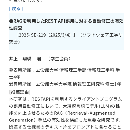
推薦いたします．
[ 戻る ]
●RAGを利用したREST API誤用に対する自動修正の有効
性調査
［2025-SE-219（2025/3/4）］（ソフトウェア工学研
究会）
井上 翔瑛 君
（学生会員）
発表時所属：立命館大学 情報理工学部 情報理工学科 学
士4年
受賞時所属：立命館大学大学院 情報理工研究科 修士1年
[推薦理由]
本研究は，RESTAPIを利用するクライアントプログラム
の誤用自動修正において，大規模言語モデル(LLM)の性
能を向上させるためのRAG（Retrieval-Augmented
Generation）手法の有効性を検証した重要な研究です．
関連する仕様書のテキスト片をプロンプトに含めること