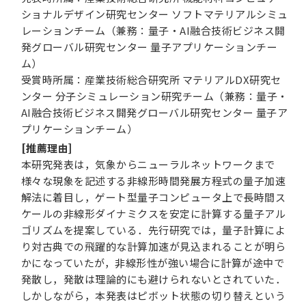
ショナルデザイン研究センター ソフトマテリアルシミュ
レーションチーム（兼務：量子・AI融合技術ビジネス開
発グローバル研究センター 量子アプリケーションチー
ム）
受賞時所属：産業技術総合研究所 マテリアルDX研究セ
ンター 分子シミュレーション研究チーム（兼務：量子・
AI融合技術ビジネス開発グローバル研究センター 量子ア
プリケーションチーム）
[推薦理由]
本研究発表は，気象からニューラルネットワークまで
様々な現象を記述する非線形時間発展方程式の量子加速
解法に着目し，ゲート型量子コンピュータ上で長時間ス
ケールの非線形ダイナミクスを安定に計算する量子アル
ゴリズムを提案している．先行研究では，量子計算によ
り対古典での飛躍的な計算加速が見込まれることが明ら
かになっていたが，非線形性が強い場合に計算が途中で
発散し，発散は理論的にも避けられないとされていた．
しかしながら，本発表はピボット状態の切り替えという