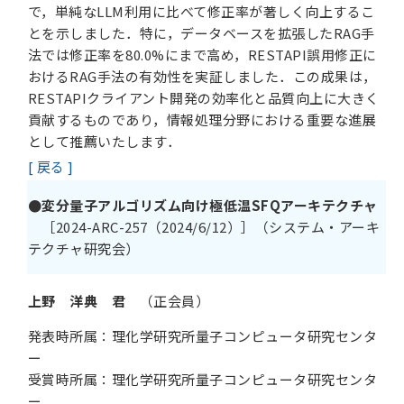
で，単純なLLM利用に比べて修正率が著しく向上するこ
とを示しました．特に，データベースを拡張したRAG手
法では修正率を80.0%にまで高め，RESTAPI誤用修正に
おけるRAG手法の有効性を実証しました．この成果は，
RESTAPIクライアント開発の効率化と品質向上に大きく
貢献するものであり，情報処理分野における重要な進展
として推薦いたします．
[ 戻る ]
●変分量子アルゴリズム向け極低温SFQアーキテクチャ
［2024-ARC-257（2024/6/12）］（システム・アーキ
テクチャ研究会）
上野 洋典 君
（正会員）
発表時所属：理化学研究所量子コンピュータ研究センタ
ー
受賞時所属：理化学研究所量子コンピュータ研究センタ
ー