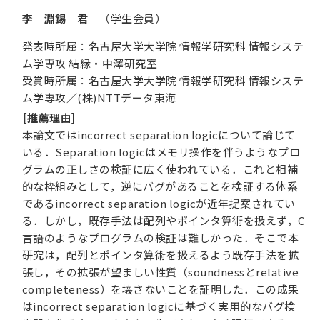
李 淵錫 君
（学生会員）
発表時所属：名古屋大学大学院 情報学研究科 情報システ
ム学専攻 結縁・中澤研究室
受賞時所属：名古屋大学大学院 情報学研究科 情報システ
ム学専攻／(株)NTTデータ東海
[推薦理由]
本論文ではincorrect separation logicについて論じて
いる．Separation logicはメモリ操作を伴うようなプロ
グラムの正しさの検証に広く使われている．これと相補
的な枠組みとして，逆にバグがあることを検証する体系
であるincorrect separation logicが近年提案されてい
る．しかし，既存手法は配列やポインタ算術を扱えず，C
言語のようなプログラムの検証は難しかった．そこで本
研究は，配列とポインタ算術を扱えるよう既存手法を拡
張し，その拡張が望ましい性質（soundnessとrelative
completeness）を壊さないことを証明した．この成果
はincorrect separation logicに基づく実用的なバグ検