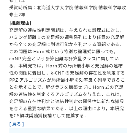
修士1年
受賞時所属：北海道大学大学院 情報科学院 情報科学専攻
修士2年
[推薦理由]
充足解の連結性判定問題は，与えられた論理式に対し，
ハミング距離 1 の充足解の遷移系列により任意の充足解
から全ての充足解に到達可能かを判定する問題である．
この問題は Horn 式という特別な論理式に限っても，
coNP 完全という計算困難な計算量クラスに属してい
る．本研究では，Horn 式の局所最小解と充足解の連結
性の関係に着目し，k-CNF の充足解の存在性を判定する
PPZ アルゴリズムが局所最小解を効率良く列挙できるこ
とを示すことで，解グラフを構築せずに Horn 式の充足
解の連結性を判定するアルゴリズムを与えた．これは，
充足解の存在性判定と連結性判定の関係性に新たな知見
を与える重要な結果である．以上の理由により，本研究
をCS領域奨励賞候補として推薦する．
[ 戻る ]