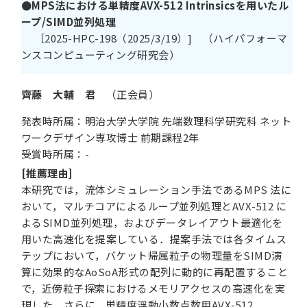
●
MPS法における単精度AVX-512 Intrinsicsを用いたル
ープ/SIMD並列処理
［2025-HPC-198（2025/3/19）] （ハイパフォーマ
ンスコンピューティング研究会）
齊藤 大輔
君
（正会員）
発表時所属：明治大学大学院 先端数理科学研究科 ネット
ワークデザイン専攻博士 前期課程2年
受賞時所属：-
[推薦理由]
本研究では，流体シミュレーション手法であるMPS 法に
おいて，マルチコアによるループ並列処理とAVX-512 に
よるSIMD並列処理，およびデータレイアウト最適化を
用いた高速化を提案している．提案手法では各タイムス
テップにおいて，バケット帰属粒子の物理量をSIMD演
算に効果的なAoSoA形式の配列に動的に再配置すること
で，近傍粒子探索におけるメモリアクセスの高速化を実
現した．さらに，単精度浮動小数点数用AVX-512