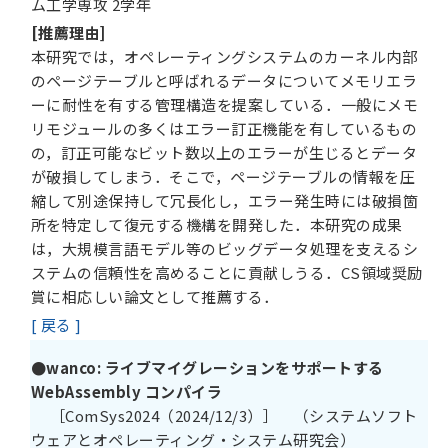
ム工学専攻 2学年
[推薦理由]
本研究では，オペレーティングシステムのカーネル内部
のページテーブルと呼ばれるデータについてメモリエラ
ーに耐性を有する管理構造を提案している．一般にメモ
リモジュールの多くはエラー訂正機能を有しているもの
の，訂正可能なビット数以上のエラーが生じるとデータ
が破損してしまう．そこで，ページテーブルの情報を圧
縮して別途保持して冗長化し，エラー発生時には破損箇
所を特定して復元する機構を開発した．本研究の成果
は，大規模言語モデル等のビッグデータ処理を支えるシ
ステムの信頼性を高めることに貢献しうる．CS領域奨励
賞に相応しい論文として推薦する．
[ 戻る ]
●wanco: ライブマイグレーションをサポートする
WebAssembly コンパイラ
［ComSys2024（2024/12/3）］ （システムソフト
ウェアとオペレーティング・システム研究会）