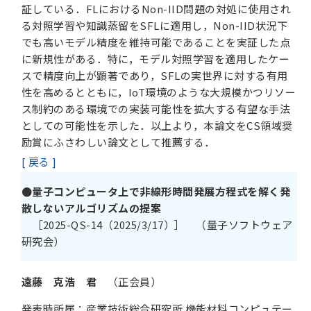
証している．FLにおけるNon-IID問題の対処に使用され
る対照学習や知識蒸留をSFLに適用し，Non-IID状況下
でも高いモデル精度を維持可能であることを実証した点
に新規性がある．特に，モデル対照学習を適用したケー
スで精度向上が顕著であり，SFLの実世界に対する有用
性を高めるとともに，IoT環境のような大規模かつリソー
ス制約のある環境での実装可能性を拡大する有望な手法
としての可能性を示した．以上より，本論文をCS領域奨
励賞にふさわしい論文として推薦する．
[ 戻る ]
●量子コンピュータ上で非線形時間発展方程式を解く発
散しないアルゴリズムの提案
［2025-QS-14（2025/3/17）］ （量子ソフトウェア
研究会）
遠藤 克浩 君
（正会員）
発表時所属：産業技術総合研究所 機能材料コンピュテー