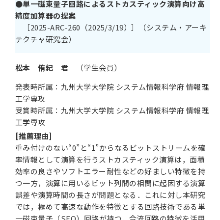
●単一磁束量子回路によるストカスティック演算向け高
精度加算器の提案
［2025-ARC-260（2025/3/19）］（システム・アーキ
テクチャ研究会）
松本 侑紀 君
（学生会員）
発表時所属：九州大学大学院 システム情報科学府 情報理
工学専攻
受賞時所属：九州大学大学院 システム情報科学府 情報理
工学専攻
[推薦理由]
重み付けのない“0”と“1”からなるビットストリームを確
率情報として演算を行うストカスティック演算は，面積
効率の良さやソフトエラー耐性などの好ましい特徴を持
つ一方，演算に用いるビット列間の相関に起因する演算
誤差や演算時間の長さが問題となる．これに対し本研究
では，極めて高速な動作を特徴とする回路技術である単
一磁束量子（SFQ）回路が持つ，合流回路の特徴を活用