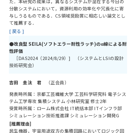
た．本研究の成果は，異なるシステムが混在する今日の
分散システムにおいて，資源利用の効率化や冗長化に寄
与しうるものである．CS領域奨励賞に相応しい論文とし
て推薦する．
[ 戻る ]
●改良型 SEILA(ソフトエラー耐性ラッチ)のα線による耐
性評価
［DAS2024（2024/8/29）] （システムとLSIの設計
技術研究会）
吉田 圭汰
君
（正会員）
発表時所属：京都工芸繊維大学 工芸科学研究科 電子シス
テム工学専攻 集積システム 小林研究室 修士2年
受賞時所属：ローム株式会社 IT統括本部 ITインフラ部
シミュレーション技術推進課 シミュレーション開発G
[推薦理由]
民生機器，宇宙用途双方の集積回路においてロジック回