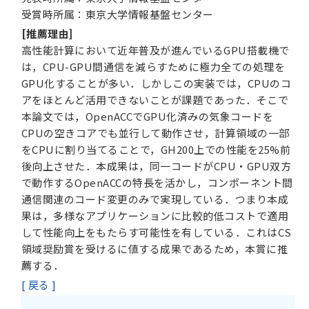
受賞時所属：東京大学情報基盤センター
[推薦理由]
高性能計算において近年普及が進んでいるGPU搭載機で
は，CPU-GPU間通信を減らすために極力全ての処理を
GPU化することが多い．しかしこの実装では，CPUのコ
アをほとんど活用できないことが課題であった．そこで
本論文では，OpenACCでGPU化済みの気象コードを
CPUの空きコアでも並行して動作させ，計算領域の一部
をCPUに割り当てることで，GH200上での性能を25%前
後向上させた．本成果は，同一コードがCPU・GPU双方
で動作するOpenACCの特長を活かし，コンポーネント間
通信関連のコード変更のみで実現している．つまり本成
果は，多様なアプリケーションに比較的低コストで適用
して性能向上をもたらす可能性を有している．これはCS
領域奨励賞を受けるに値する成果であるため，本賞に推
薦する．
[ 戻る ]