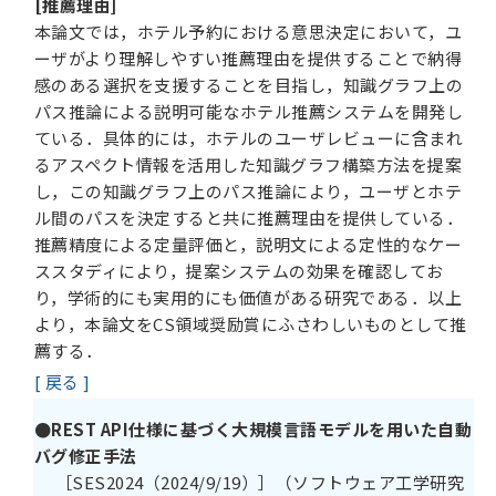
[推薦理由]
本論文では，ホテル予約における意思決定において，ユ
ーザがより理解しやすい推薦理由を提供することで納得
感のある選択を支援することを目指し，知識グラフ上の
パス推論による説明可能なホテル推薦システムを開発し
ている．具体的には，ホテルのユーザレビューに含まれ
るアスペクト情報を活用した知識グラフ構築方法を提案
し，この知識グラフ上のパス推論により，ユーザとホテ
ル間のパスを決定すると共に推薦理由を提供している．
推薦精度による定量評価と，説明文による定性的なケー
ススタディにより，提案システムの効果を確認してお
り，学術的にも実用的にも価値がある研究である．以上
より，本論文をCS領域奨励賞にふさわしいものとして推
薦する．
[ 戻る ]
●REST API仕様に基づく大規模言語モデルを用いた自動
バグ修正手法
［SES2024（2024/9/19）］（ソフトウェア工学研究