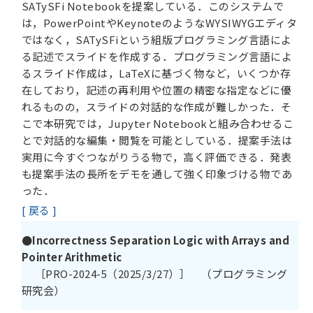
SATySFi Notebookを提案している．このシステムで
は，PowerPointやKeynoteのようなWYSIWYGエディタ
ではなく，SATySFiという組版プログラミング言語によ
る記述でスライドを作成する．プログラミング言語によ
るスライド作成は，LaTeXに基づく物など，いくつか存
在しており，記述の再利用や位置の精密な指定などに優
れるものの，スライドの対話的な作成が難しかった．そ
こで本研究では，Jupyter Notebookと組み合わせるこ
とで対話的な編集・閲覧を可能としている．提案手法は
実用に今すぐつながりうる物で，高く評価できる．発表
も提案手法の長所をデモを通して強く印象づける物であ
った．
[ 戻る ]
●Incorrectness Separation Logic with Arrays and
Pointer Arithmetic
［PRO-2024-5（2025/3/27）］ （プログラミング
研究会）