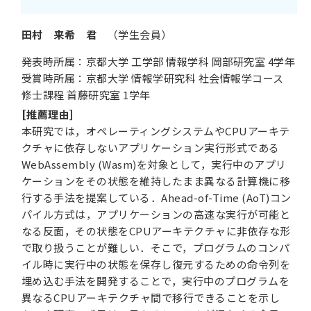
田村 来希 君
（学生会員）
発表時所属：京都大学 工学部 情報学科 岡部研究室 4学年
受賞時所属：京都大学 情報学研究科 社会情報学コース
修士課程 首藤研究室 1学年
[推薦理由]
本研究では，オペレーティングシステムやCPUアーキテ
クチャに依存しないアプリケーション実行形式である
WebAssembly (Wasm)を対象として，実行中のアプリ
ケーションをその状態を維持したまま異なる計算機に移
行する手法を提案している．Ahead-of-Time (AoT)コン
パイル方式は，アプリケーションの高速な実行が可能と
なる反面，その状態をCPUアーキテクチャに非依存な形
で取り扱うことが難しい．そこで，プログラムのコンパ
イル時に実行中の状態を保存し復元するための命令列を
埋め込む手法を開発することで，実行中のプログラムを
異なるCPUアーキテクチャ間で移行できることを示し