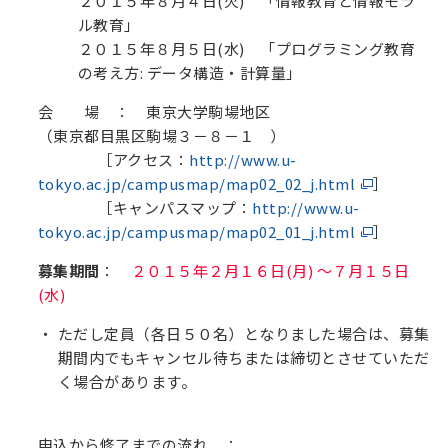
２０１５年８月４日(火) 「情報教育と情報モラ
ル教育」
２０１５年８月５日(水) 「プログラミング教育
の考え方: データ構造・計算量」
会 場
： 東京大学駒場地区
（東京都目黒区駒場３－８－１ ）
［アクセス：
http://www.u-
tokyo.ac.jp/campusmap/map02_02_j.html
］
［キャンパスマップ：
http://www.u-
tokyo.ac.jp/campusmap/map02_01_j.html
］
募集期間
：
２０１５年２月１６日(月) ～７月１５日
(水)
ただし定員（各日５０名）となりました場合は、募集
期間内でもキャンセル待ちまたは締切とさせていただ
く場合があります。
申込から修了までの流れ
：