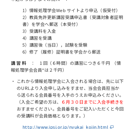
1）情報処理学会Web サイトより申込（仮受付）
2）教員免許更新講習受講申込書（受講対象者証明
書）を学会へ郵送（本受付）
3）受講料を入金
4）講習を受講
5）講習後（当日），試験を受験
6）修了（履修）証明書を学会から郵送
講 習 料
： 1 回（６時間）の講習につき６千円 （情
報処理学会会員*は２千円）
これから情報処理学会に入会される場合は、先に以下
のURLより入会申し込みをすませ、当会会員担当か
ら送られる会員番号を入手のうえお申込みください。
（入会ご希望の方は、
６月３０日までに入会手続きを
おすませください。会員番号をご記入いただくと今回
の受講料が会員価格となります。）
http://www.ipsj.or.jp/nyukai_kojin.html