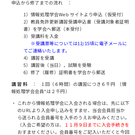
申込から修了までの流れ
：
1）情報処理学会Web サイトより申込（仮受付）
2）教員免許更新講習受講申込書（受講対象者証明
書）を学会へ郵送（本受付）
3）受講料を入金
※受講票等については12/15頃に電子メールに
てご連絡いたします。
4）講習を受講
5）講習後（当日），試験を受験
6）修了（履修）証明書を学会から郵送
講 習 料
： 1 回（６時間）の講習につき６千円 （情
報処理学会会員*は２千円）
これから情報処理学会に入会される場合は、先に以下
のURLより入会申し込みをすませ、当会会員担当か
ら送られる会員番号を入手のうえお申込みください。
（入会ご希望の方は、
１１月９日までに入会手続きを
おすませください。会員番号をご記入いただくと今回