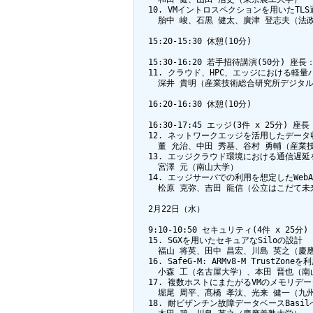
  10. VMイントロスペクションを用いたTLS
    胎中 峻、石黒 健太、廣津 登志夫（法政
  15:20-15:30 休憩(10分)

  15:30-16:20 若手招待講演(50分) 座
  11. クラウド、HPC、エッジにおける軽量
    深井 貴明（産業技術総合研究所デジタ
  16:20-16:30 休憩(10分)

  16:30-17:45 エッジ(3件 x 25分) 
  12. ネットワークエッジを活用したデータ
    董 允治、中田 秀基、谷村 勇輔（産業技
  13. エッジクラウド環境における通信遅
    宮澤 元（南山大学）

  14. エッジサーバでの利用を想定したWebA
    松原 克弥、吉田 龍信（公立はこだて未
  2月22日（水）

  9:10-10:50 セキュリティ(4件 x 2
  15. SGXを用いたセキュアなSiloの設計

    福山 将英、田中 昌宏、川島 英之（慶
  16. SafeG-M: ARMv8-M TrustZ
    小森 工（名古屋大学）、本田 晋也（南
  17. 複数ホストにまたがるVMのメモリデ
    堀尾 周平、髙橋 孝汰、光来 健一（九
  18. 耐ビザンチン故障データベースBasi