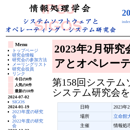
2
ind
Menu
2023年2月研
トップページ
研究会情報
研究会の参加方法
アとオペレー
メーリングリスト
研究会役員
リンク
今日の0件
第158回システ
人気の0件
システム研究会
最新の10件
2024-07-02
SIGOS
2024-01-19
日時
2023年2
2023年度の研究
会
場所
立命館大
2022年度の研究
会
主催
情報処