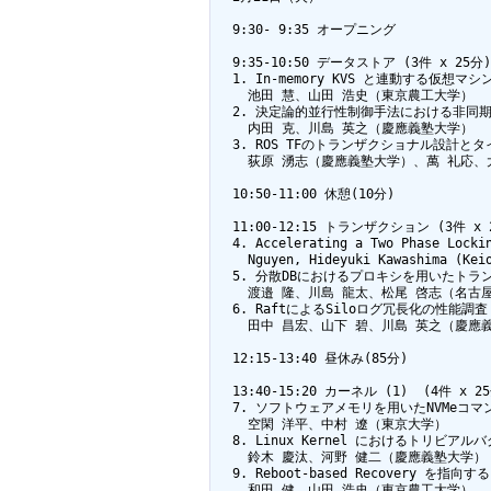
  9:30- 9:35 オープニング

  9:35-10:50 データストア (3件 x 2
  1. In-memory KVS と連動する仮想マ
    池田 慧、山田 浩史（東京農工大学）

  2. 決定論的並行性制御手法における非同
    内田 克、川島 英之（慶應義塾大学）  

  3. ROS TFのトランザクショナル設計とタ
    荻原 湧志（慶應義塾大学）、萬 礼応
  10:50-11:00 休憩(10分)

  11:00-12:15 トランザクション (3件 
  4. Accelerating a Two Phase Lockin
    Nguyen, Hideyuki Kawashima (Keio
  5. 分散DBにおけるプロキシを用いたトラ
    渡邉 隆、川島 龍太、松尾 啓志（名古
  6. RaftによるSiloログ冗長化の性能調査

    田中 昌宏、山下 碧、川島 英之（慶應義
  12:15-13:40 昼休み(85分)

  13:40-15:20 カーネル (1)  (4件
  7. ソフトウェアメモリを用いたNVMeコマ
    空閑 洋平、中村 遼（東京大学）  

  8. Linux Kernel におけるトリビアルバ
    鈴木 慶汰、河野 健二（慶應義塾大学） 
  9. Reboot-based Recovery を指向する 
    和田 健、山田 浩史（東京農工大学）
