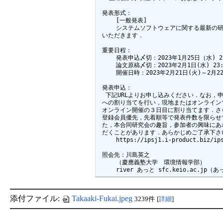
 発表形式：

     [一般発表]

     システムソフトウェアに関する最新の
 いただきます．

 重要日程：

     発表申込〆切：2023年1月25日（水) 23
     論文原稿〆切：2023年2月1日(水) 23:5
     開催日時：2023年2月21日(火)～2月22
 発表申込：

  下記URLよりお申し込みください．なお，申
 への割り当てを行い，現地またはオンライン
 オンライン開催の３日目に割り当てます．さ
 登録会員優先，先着順等で発表件数を限らせ
 た，本合同研究会の趣旨，参加者の興味にあ
 だくことがあります．あらかじめご了承下さい
     https://ipsj1.i-product.biz/ips
 照会先：川島英之

     （慶應義塾大学　環境情報学部）

     river あっと sfc.keio.ac.
添付ファイル:
Takaaki-Fukai.jpeg
3239件
[
詳細
]