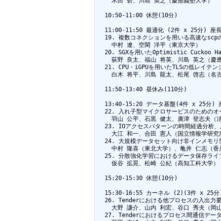
    木田 碧、川島 英之（慶應義塾大学）

  10:50-11:00 休憩(10分)

  11:00-11:50 最適化 (2件 x 25分
  19. 複数コネクションを用いる高速なscpの
    中村 遼、空閑 洋平（東京大学）

  20. SGXを用いたOptimistic Cuckoo H
    荻野 良太、福山 将英、川島 英之（慶
  21. CPU・iGPUを用いたTLSの低レイ
    白木 将平、川島 龍太、松尾 啓志（名
  11:50-13:40 昼休み(110分)

  13:40-15:20 データ基盤(4件 x 25分
  22. 入れ子型マイクロサービスのための
    羽山 公平、石黒 健太、廣津 登志夫（法
  23. IOアクセスパターンの時間経過分
    大江 和一、合田 憲人（国立情報学研究所
  24. 大規模データセット向け非インメモリ
    中村 隆喜（東北大学）、亀井 仁志（香
  25. 分散強化学習におけるデータ保存ライ
    仮谷 拡晃、松崎 公紀（高知工科大学）

  15:20-15:30 休憩(10分)

  15:30-16:55 カーネル (2)(3件 x 2
  26. Tenderにおける他プロセスの入出
    大野 謙介、山内 利宏、谷口 秀夫（岡山
  27. Tenderにおけるプロセス間通信