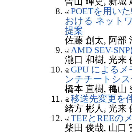
曽山 暉史, 新城
POETを用い
おける ネット
提案
佐藤 創太, 阿部
AMD SEV-
瀧口 和樹, 光
GPU による
ンチチートシス
橋本 直樹, 穐
移送先変更を
緒方 彬人, 光
TEEとREE
柴田 俊哉, 山