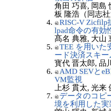
角田 巧喜, 岡島
板 隆浩（同志
RISC-V Zi
lpad命令の有
髙名 典雅, 大
TEE を用い
ード決済スキー
寳代 晋太郎, 
AMD SEV
VM監視
上杉 貫太, 光
データのコピ
境を利用した実