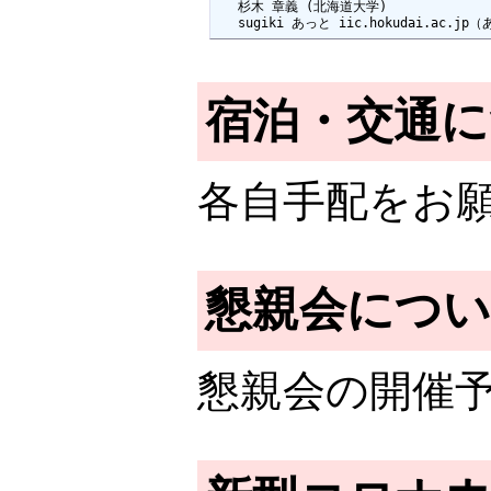
 　杉木 章義 (北海道大学)

 　sugiki あっと iic.hokudai.ac
宿泊・交通に
各自手配をお
懇親会につ
懇親会の開催