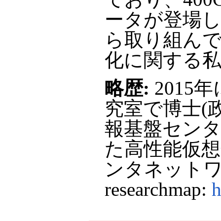
ータが登場
ら取り組ん
化に関する
略歴:
2015
究室で博士(
報基盤セン
た高性能仮想
ンタネット
researchmap:
h