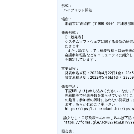
 形式：

  ハイブリッド開催

 場所：

 　那覇市IT創造館（〒900-0004 沖縄県那覇
 発表形式：

 　[一般発表]

 　システムソフトウェアに関する最新の研究
 　だきます． 

    また，論文なしで，概要投稿＋口頭発表
 　会議参加報告などをコミュニティに紹介し
 　を想定しています．

 重要日程：

 　発表申込〆切：2022年4月22日(金) 23:59
 　論文原稿〆切：2022年5月6日(金) 23:59

 発表申込：

 　下記URLよりお申し込みください．なお，
 　先着順等で発表件数を限らせていただくこ
 　の趣旨，参加者の興味にあわない発表は，
 　ます．あらかじめご了承下さい．

 　https://ipsj1.i-product.biz/ipsjs
  論文なし・口頭発表のみの申し込みは下記で
  https://forms.gle/JcM827eCwLnTVvYY
 照会先：
