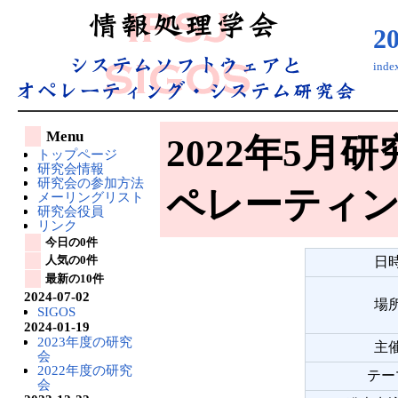
2
ind
Menu
2022年5月
トップページ
研究会情報
研究会の参加方法
ペレーティ
メーリングリスト
研究会役員
リンク
今日の0件
人気の0件
日
最新の10件
2024-07-02
場
SIGOS
2024-01-19
2023年度の研究
主
会
2022年度の研究
テー
会