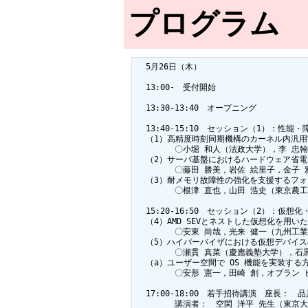
プログラム
  5月26日（木）

  13:00-　受付開始

  13:30-13:40　オープニング

  13:40-15:10　セッション（1）：性
  （1）高精度時刻同期機構のカーネル内汎用
        〇小堀 和人（法政大学），李 
  （2）サーバ基盤におけるハードウェア省電
        〇藤田 勝美，岩佐 絵里子，金子
  （3）耐メモリ故障性の強化を支援するフォ
        〇根津 直也，山田 浩史（東京農工
  15:20-16:50　セッション（2）：仮
  （4）AMD SEVとネストした仮想化を用い
        〇安東 尚哉，光来 健一（九州工業
  （5）ハイパーバイザにおける仮想デバイス
        〇瀬貫 真菜（慶應義塾大学），
  （a）ユーザー空間で OS 機能を実装する
        〇安形 憲一，田崎 創，オブラン 
  17:00-18:00　若手招待講演　座長：　
        講演者：　空閑 洋平 先生（東京大