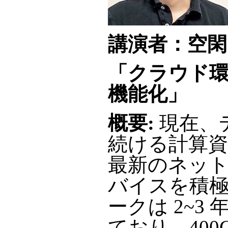
講演者：空閑
「クラウド
機能化」
概要:
現在、
続ける計算
最新のネッ
バイスを積
ークは 2~3
ており、400G