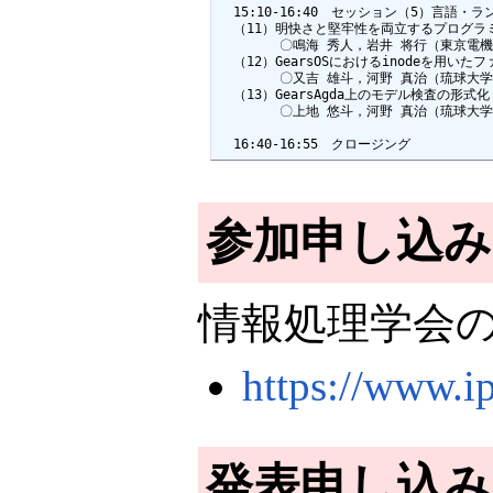
  15:10-16:40　セッション（5）言語
  （11）明快さと堅牢性を両立するプログラミング
        〇鳴海 秀人，岩井 将行（東京電機
  （12）GearsOSにおけるinodeを用いた
        〇又吉 雄斗，河野 真治（琉球大学
  （13）GearsAgda上のモデル検査の形式化

        〇上地 悠斗，河野 真治（琉球大学
  16:40-16:55　クロージング
参加申し込み
情報処理学会
https://www.i
発表申し込み