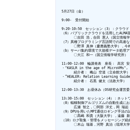
  5月27日（金）

  9:00-　受付開始

  9:20-10:50　セッション（3）：クラ
  （6）パブリッククラウドを活用したALM
        〇吉田 浩，合田 憲人（国立情
  （7）異種プログラミング言語間での高速な
        〇野澤 真伸（慶應義塾大学），
  （b）サーバ集約環境で大規模データ処理
        〇大江 和一（国立情報学研究所）

  11:00-12:00　輪講発表　座長： 高宮 安
  ・"KASLR in the age of MicroVMs", 
        紹介者： 穐山 空道（立命館大学） 
  ・”HEALER: Relation Learning Guide
        紹介者： 石黒 健太（法政大学）

  12:00-13:30　お昼休み（OS研究会運営委
  13:30-15:00　セッション（4）：ネ
  （8）輻輳制御アルゴリズムの自動生成におけるStr
        広瀬 智之，〇阿部 洋丈，岡 瑞起
  （9）DPUを用いたMPI通信ロギング手法の試
        〇髙嶋 和貴（大阪大学），遠藤
  （10）ログ取集・管理をメッセージング経
        〇木山 瑞基，河野 真治（琉球大学