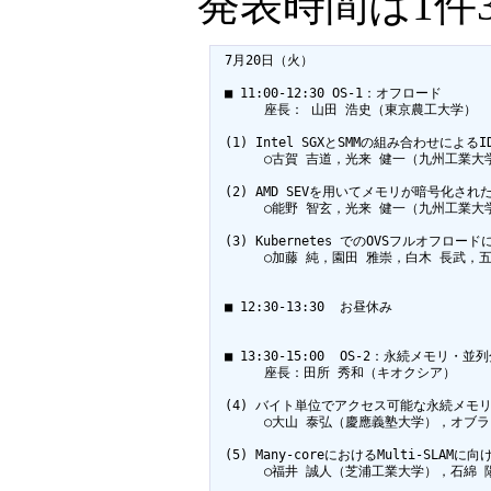
発表時間は1件
 7月20日（火）

 ■ 11:00-12:30 OS-1：オフロード 

 　　　座長： 山田 浩史（東京農工大学）

 (1) Intel SGXとSMMの組み合わせによる
 　　　○古賀 吉道，光来 健一（九州工業大学
 (2) AMD SEVを用いてメモリが暗号化され
 　　　○能野 智玄，光来 健一（九州工業大学
 (3) Kubernetes でのOVSフルオフロー
 　　　○加藤 純，園田 雅崇，白木 長武，
 ■ 12:30-13:30  お昼休み

 ■ 13:30-15:00  OS-2：永続メモリ・並列
 　　　座長：田所 秀和（キオクシア）

 (4) バイト単位でアクセス可能な永続メモ
 　　　○大山 泰弘（慶應義塾大学），オブラ
 (5) Many-coreにおけるMulti-SLAMに
 　　　○福井 誠人（芝浦工業大学），石綿 