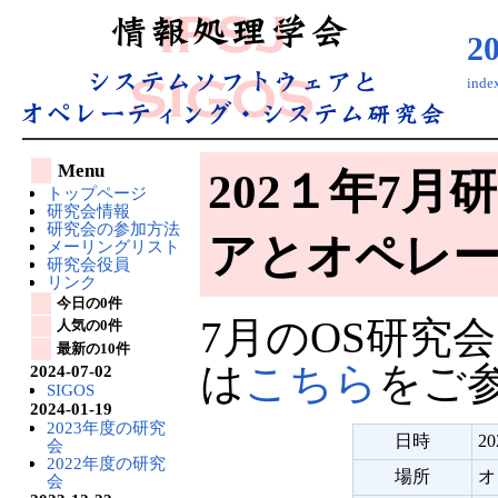
2
ind
Menu
202１年7月
トップページ
研究会情報
研究会の参加方法
アとオペレ
メーリングリスト
研究会役員
リンク
今日の0件
7月のOS研究会は
人気の0件
最新の10件
は
こちら
をご
2024-07-02
SIGOS
2024-01-19
2023年度の研究
日時
2
会
2022年度の研究
場所
オ
会