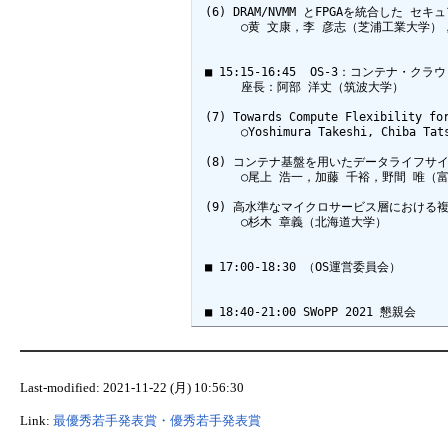
 (6) DRAM/NVMM とFPGAを統合した 
 　　　○黄 文康，李 彦志（芝浦工業大学），
 ■ 15:15-16:45  OS-3：コンテナ・クラウ
 　　　座長：阿部 洋丈（筑波大学）

 (7) Towards Compute Flexibility for
 　　　○Yoshimura Takeshi, Chiba Tats
 (8) コンテナ基盤を用いたデータライフサイ
 　　　○尾上 浩一，加藤 千裕，野間 唯（富
 (9) 高水準なマイクロサービス層における
 　　　○杉木 章義（北海道大学）

 ■ 17:00-18:30 （OS運営委員会）

 ■ 18:40-21:00 SWoPP 2021 懇親会
Last-modified: 2021-11-22 (月) 10:56:30
Link:
最優秀若手発表賞・優秀若手発表賞