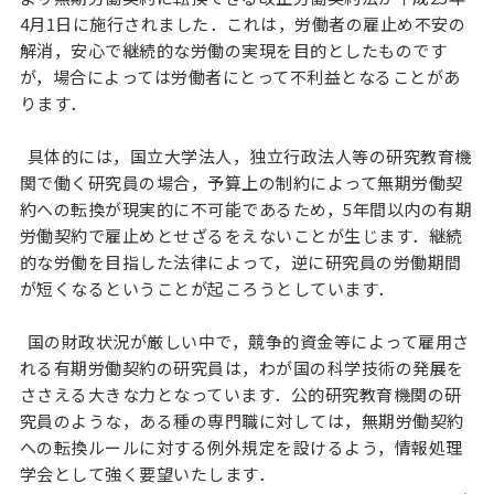
4月1日に施行されました．これは，労働者の雇止め不安の
解消，安心で継続的な労働の実現を目的としたものです
が，場合によっては労働者にとって不利益となることがあ
ります．
具体的には，国立大学法人，独立行政法人等の研究教育機
関で働く研究員の場合，予算上の制約によって無期労働契
約への転換が現実的に不可能であるため，5年間以内の有期
労働契約で雇止めとせざるをえないことが生じます．継続
的な労働を目指した法律によって，逆に研究員の労働期間
が短くなるということが起ころうとしています．
国の財政状況が厳しい中で，競争的資金等によって雇用さ
れる有期労働契約の研究員は，わが国の科学技術の発展を
ささえる大きな力となっています．公的研究教育機関の研
究員のような，ある種の専門職に対しては，無期労働契約
への転換ルールに対する例外規定を設けるよう，情報処理
学会として強く要望いたします．