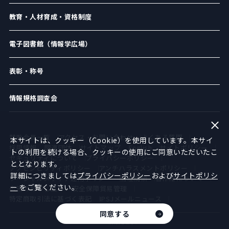
教育・人材育成・資格制度
電子図書館（情報学広場）
表彰・称号
情報規格調査会
賛助会員一覧
アクセス・お問い合わせ
よくある質問
本サイトは、クッキー（Cookie）を使用しています。本サイ
採用情報
関連団体
サイトマップ
English
サイトポリシー
トの利用を続ける場合、クッキーの使用にご同意いただいたこ
セキュリティについて
プライバシーポリシー
ととなります。
アクセシビリティポリシー
アンチハラスメントポリシー
詳細につきましては
プライバシーポリシー
および
サイトポリシ
ソーシャルメディア運用ポリシー
倫理綱領
著作権について
ー
をご覧ください。
広告のお申し込み
安全保障貿易管理
特定商取引法に基づく表記
IPSJメールニュース
同意する
©︎2021 情報処理学会