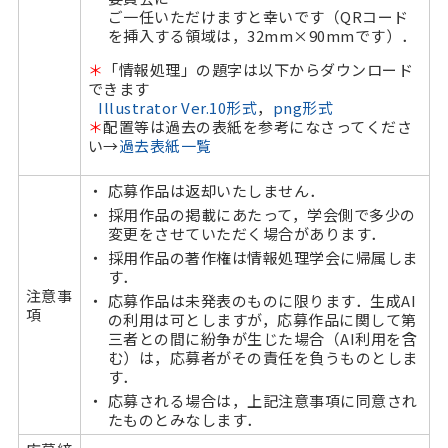
ご一任いただけますと幸いです（QRコード
を挿入する領域は，32mm×90mmです）．
＊
「情報処理」の題字は以下からダウンロード
できます
Illustrator Ver.10形式
，
png形式
＊
配置等は過去の表紙を参考になさってくださ
い→
過去表紙一覧
応募作品は返却いたしません．
採用作品の掲載にあたって，学会側で多少の
変更をさせていただく場合があります．
採用作品の著作権は情報処理学会に帰属しま
す．
注意事
応募作品は未発表のものに限ります．生成AI
項
の利用は可としますが，応募作品に関して第
三者との間に紛争が生じた場合（AI利用を含
む）は，応募者がその責任を負うものとしま
す．
応募される場合は，上記注意事項に同意され
たものとみなします．