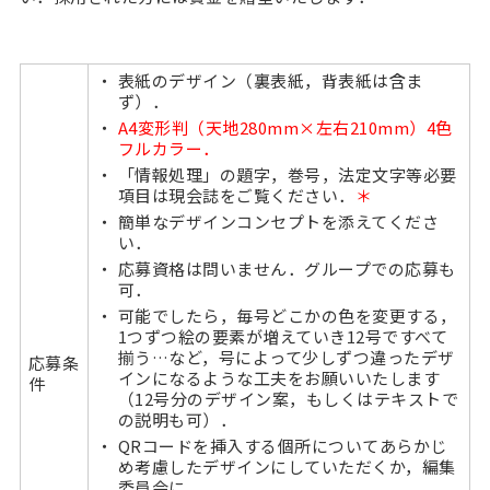
表紙のデザイン（裏表紙，背表紙は含ま
ず）．
A4変形判（天地280mm×左右210mm）4色
フルカラー
．
「情報処理」の題字，巻号，法定文字等必要
項目は現会誌をご覧ください．
＊
簡単なデザインコンセプトを添えてくださ
い．
応募資格は問いません．グループでの応募も
可．
可能でしたら，毎号どこかの色を変更する，
1つずつ絵の要素が増えていき12号ですべて
揃う…など，号によって少しずつ違ったデザ
応募条
インになるような工夫をお願いいたします
件
（12号分のデザイン案，もしくはテキストで
の説明も可）．
QRコードを挿入する個所についてあらかじ
め考慮したデザインにしていただくか，編集
委員会に