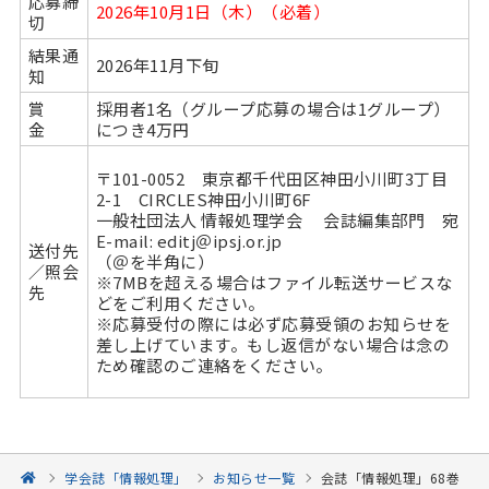
応募締
2026年10月1日（木）（必着）
切
結果通
2026年11月下旬
知
賞
採用者1名（グループ応募の場合は1グループ）
金
につき4万円
〒101-0052 東京都千代田区神田小川町3丁目
2-1 CIRCLES神田小川町6F
一般社団法人 情報処理学会 会誌編集部門 宛
E-mail: editj＠ipsj.or.jp
送付先
（＠を半角に）
／照会
※7MBを超える場合はファイル転送サービスな
先
どをご利用ください。
※応募受付の際には必ず応募受領のお知らせを
差し上げています。もし返信がない場合は念の
ため確認のご連絡をください。
学会誌「情報処理」
お知らせ一覧
会誌「情報処理」68巻