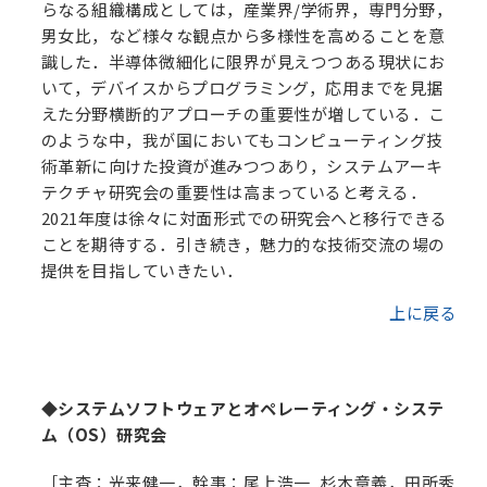
らなる組織構成としては，産業界/学術界，専門分野，
男女比，など様々な観点から多様性を高めることを意
識した．半導体微細化に限界が見えつつある現状にお
いて，デバイスからプログラミング，応用までを見据
えた分野横断的アプローチの重要性が増している．こ
のような中，我が国においてもコンピューティング技
術革新に向けた投資が進みつつあり，システムアーキ
テクチャ研究会の重要性は高まっていると考える．
2021年度は徐々に対面形式での研究会へと移行できる
ことを期待する．引き続き，魅力的な技術交流の場の
提供を目指していきたい．
上に戻る
◆システムソフトウェアとオペレーティング・システ
ム（OS）研究会
［主査：光来健一，幹事：尾上浩一, 杉木章義，田所秀