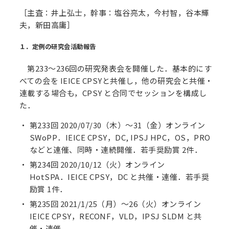
［主査：井上弘士，幹事：塩谷亮太，今村智，谷本輝
夫，新田高庸］
１．定例の研究会活動報告
第233～236回の研究発表会を開催した．基本的にす
べての会を IEICE CPSYと共催し，他の研究会と共催・
連載する場合も，CPSY と合同でセッションを構成し
た．
第233回 2020/07/30（木）～31（金）オンライン
SWoPP．IEICE CPSY，DC, IPSJ HPC，OS，PRO
などと連催、同時・連続開催．若手奨励賞 2件．
第234回 2020/10/12（火）オンライン
HotSPA．IEICE CPSY，DC と共催・連催．若手奨
励賞 1件．
第235回 2021/1/25（月）～26（火）オンライン
IEICE CPSY，RECONF，VLD，IPSJ SLDM と共
催・連催．