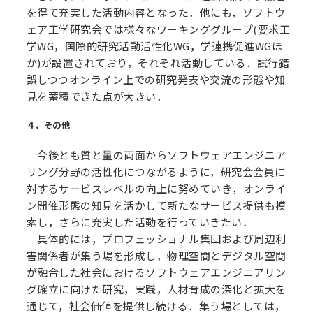
を得て充実した活動内容となった．他にも，ソフトウ
ェア工学研究会では様々なワーキンググループ(要求工
学WG，国際的研究活動活性化WG，学連携促進WGほ
か)が設置されており，それぞれ活動している．試行錯
誤しつつオンライン上での研究発表や交流の形態や知
見を蓄積できた点が大きい．
４．その他
今後とも質と量の両面からソフトウェアエンジニア
リング分野の活性化につながるように，研究会会員に
対するサービスレベルの向上に努めていき，オンライ
ン開催形態の知見を活かして新たなサービス提供も模
索し，さらに充実した活動を行っていきたい．
具体的には，プロフェッショナル集団および周辺利
害関係者が集う場を形成し，物理空間とデジタル空間
が融合した社会におけるソフトウェアエンジニアリン
グ確立に向けた研究，実践，人材育成の深化と拡大を
通じて，社会価値を提供し続ける．集う場としては，