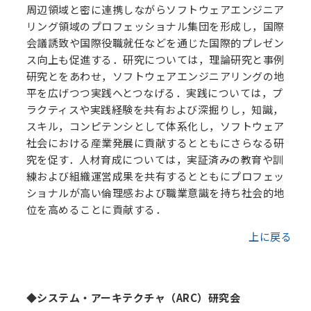
周辺領域と密に連携しながらソフトウェアエンジニア
リング領域のプロフェッショナル集団を形成し，国際
会議誘致や国際役職就任などを通じた国際的プレゼン
ス向上も促進する．研究については，理論研究と事例
研究とをあわせ，ソフトウェアエンジニアリングの地
平を広げつつ実践へとつなげる．実践については，プ
ラクティスや実践経験を共有および深掘りし，知識，
スキル，コンピテンシとして体系化し，ソフトウェア
社会における産業発展に貢献するとともにさらなる研
究を促す．人材育成については，実証済みの教育や訓
練および組織運営成果を共有するとともにプロフェッ
ショナルが高い倫理感および職業意識を持ち社会的地
位を高めることに貢献する．
上に戻る
◆システム・アーキテクチャ（ARC）研究会