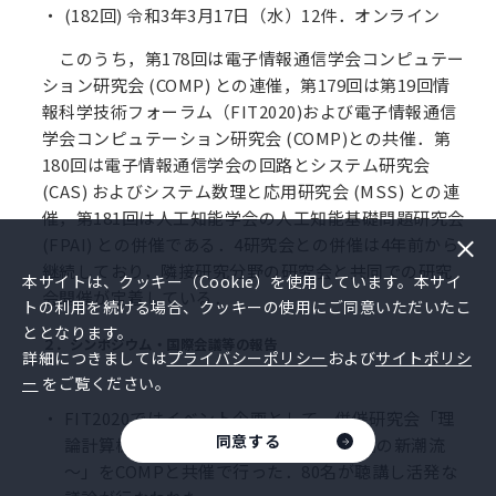
(182回) 令和3年3月17日（水）12件．オンライン
このうち，第178回は電子情報通信学会コンピュテー
ション研究会 (COMP) との連催，第179回は第19回情
報科学技術フォーラム（FIT2020)および電子情報通信
学会コンピュテーション研究会 (COMP)との共催．第
180回は電子情報通信学会の回路とシステム研究会
(CAS) およびシステム数理と応用研究会 (MSS) との連
催，第181回は人工知能学会の人工知能基礎問題研究会
(FPAI) との併催である．4研究会との併催は4年前から
継続しており，隣接研究分野の研究会と共同での研究
本サイトは、クッキー（Cookie）を使用しています。本サイ
会開催が定着している．
トの利用を続ける場合、クッキーの使用にご同意いただいたこ
ととなります。
２．シンポジウム・国際会議等の報告
詳細につきましては
プライバシーポリシー
および
サイトポリシ
ー
をご覧ください。
FIT2020ではイベント企画として，併催研究会「理
同意する
論計算機科学 ～アルゴリズムと計算理論の新潮流
～」をCOMPと共催で行った．80名が聴講し活発な