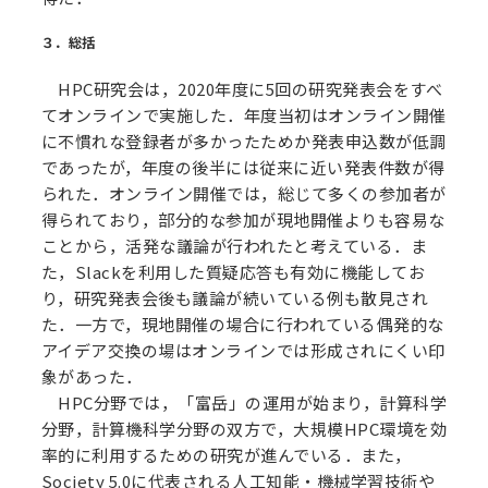
３．総括
HPC研究会は，2020年度に5回の研究発表会をすべ
てオンラインで実施した．年度当初はオンライン開催
に不慣れな登録者が多かったためか発表申込数が低調
であったが，年度の後半には従来に近い発表件数が得
られた．オンライン開催では，総じて多くの参加者が
得られており，部分的な参加が現地開催よりも容易な
ことから，活発な議論が行われたと考えている．ま
た，Slackを利用した質疑応答も有効に機能してお
り，研究発表会後も議論が続いている例も散見され
た．一方で，現地開催の場合に行われている偶発的な
アイデア交換の場はオンラインでは形成されにくい印
象があった．
HPC分野では，「富岳」の運用が始まり，計算科学
分野，計算機科学分野の双方で，大規模HPC環境を効
率的に利用するための研究が進んでいる．また，
Society 5.0に代表される人工知能・機械学習技術や