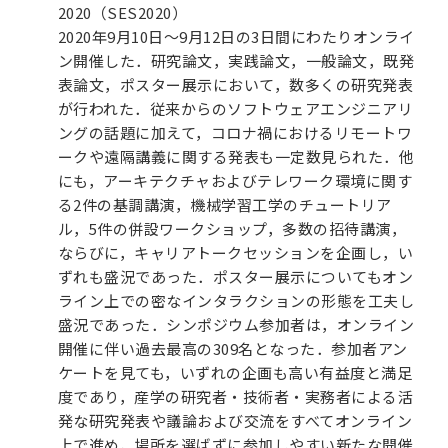
2020（SES2020）
2020年9月10日～9月12日の3日間にわたりオンライ
ン開催した．研究論文，実践論文，一般論文，既発
表論文，ポスター展示において，数多くの研究発表
が行われた．従来からのソフトウェアエンジニアリ
ングの話題に加えて，コロナ禍におけるリモートワ
ークや遠隔講義に関する発表も一定数見られた．他
にも，アーキテクチャおよびテレワーク環境に関す
る2件の基調講演，機械学習工学のチュートリア
ル，5件の併設ワークショップ，多数の招待講演，
ならびに，キャリアトークセッションを企画し，い
ずれも盛況であった．ポスター展示についてもオン
ライン上での密なインタラクションの形態を工夫し
盛況であった．シンポジウム参加者は，オンライン
開催に伴い過去最高の309名となった．参加者アン
ケートを見ても，いずれの企画も高い有益度と満足
度であり，産学の研究者・技術者・実務者による活
発な研究発表や議論および交流をすべてオンライン
上で進め，場所を選ばずに参加しやすい新たな開催