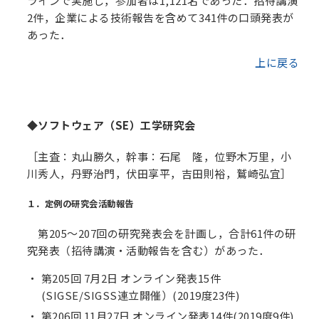
ラインで実施し，参加者は1,121名であった．招待講演
2件，企業による技術報告を含めて341件の口頭発表が
あった．
上に戻る
◆ソフトウェア（SE）工学研究会
［主査：丸山勝久，幹事：石尾 隆，位野木万里，小
川秀人，丹野治門，伏田享平，吉田則裕，鷲崎弘宜］
１．定例の研究会活動報告
第205～207回の研究発表会を計画し，合計61件の研
究発表（招待講演・活動報告を含む）があった．
第205回 7月2日 オンライン発表15件
(SIGSE/SIGSS連立開催）(2019度23件)
第206回 11月27日 オンライン発表14件(2019度9件)