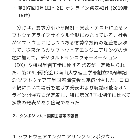
第207回 3月1日～2日 オンライン発表42件 (2019度
16件）
分野は，要求分析から設計・実装・テストに至るソ
フトウェアライフサイクル全般にわたっている．社会
がソフトウェア化しつつある情勢や技術の隆盛を反映
して，従来からのソフトウェアエンジニアリングの話
題に加えて，デジタルトランスフォーメーション
（DX）や機械学習工学に関する発表が一定数見られ
た．第206回研究会は南山大学理工学部創立20周年記
念 ソフトウェア工学国際講演会と連続開催した．コロ
ナ禍において場所を選ばず発表および聴講可能なオン
ライン開催方式が定着し，特に第207回は例年に比べて
多数の発表があり盛況であった．
２．シンポジウム・国際会議等の報告
ソフトウェアエンジニアリングシンポジウム