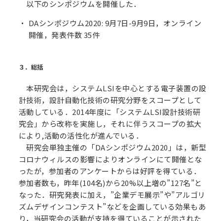
以下のシンポジウムを開催した．
DAシンポジウム2020: 9月7日-9月9日，オンライン
開催，発表件数 35件
３．総括
本研究会は，システムLSIを中心とする電子装置の設
計技術，設計自動化技術の研究分野をスコープとして
活動している．2014年度に「システムLSI設計技術研
究会」から改称を実施し，それに伴うスコープの拡大
により,活動の活性化が進んでいる．
研究会単独主催の「DAシンポジウム2020」は，新型
コロナウィルスの影響によりオンラインにて開催とな
ったが，参加者のアンケートからは好評を得ている．
参加者数も，昨年(104名)から20%以上増の”127名”と
なった．研究発表に加え，”企業デモ展示”や”アルゴリ
ズムデザインコンテスト”などを企画している効果もあ
り，当研究会の活動が支持を得ていることが示された