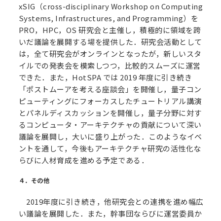
xSIG（cross-disciplinary Workshop on Computing
Systems, Infrastructures, and Programming）を
PRO，HPC，OS 研究会と主催し，積極的に領域を跨
いだ議論を展開する場を提供した．研究会活動として
は，全て研究会がオンラインとなったが，新しいスタ
イルでの発表会を模索しつつ，比較的スムーズに運営
できた．また，HotSPA では 2019 年度に引き続き
「ポストムーアを考える座談会」を開催し，量子コン
ピューティングにフォーカスしたチュートリアル講演
とパネルディスカッションを開催し，量子分野に対す
るコンピュータ・アーキテクチャの貢献について深い
議論を展開し，大いに盛り上がった．このようなイベ
ントを通して，今後もアーキテクチャ研究の活性化な
らびに人材育成を進める予定である．
４．その他
2019年度に引き続き，他研究会との連携を進め幅広
い議論を展開した．また，幹事団ならびに運営委員か