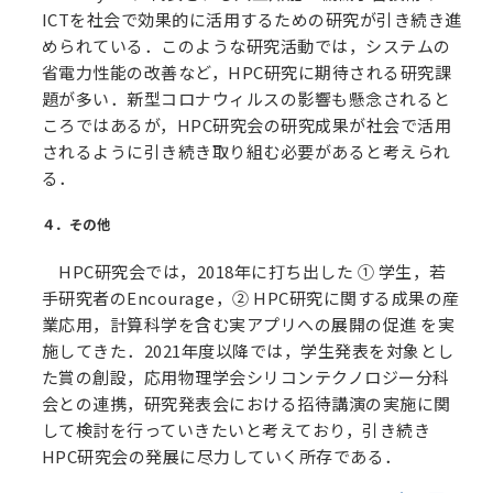
ICTを社会で効果的に活用するための研究が引き続き進
められている．このような研究活動では，システムの
省電力性能の改善など，HPC研究に期待される研究課
題が多い．新型コロナウィルスの影響も懸念されると
ころではあるが，HPC研究会の研究成果が社会で活用
されるように引き続き取り組む必要があると考えられ
る．
４．その他
HPC研究会では，2018年に打ち出した ① 学生，若
手研究者のEncourage，② HPC研究に関する成果の産
業応用，計算科学を含む実アプリへの展開の促進 を実
施してきた．2021年度以降では，学生発表を対象とし
た賞の創設，応用物理学会シリコンテクノロジー分科
会との連携，研究発表会における招待講演の実施に関
して検討を行っていきたいと考えており，引き続き
HPC研究会の発展に尽力していく所存である．