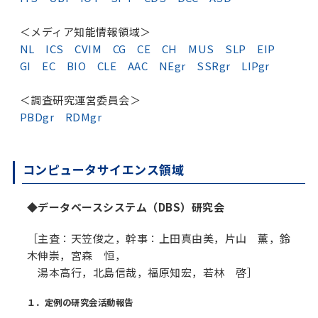
＜メディア知能情報領域＞
NL
ICS
CVIM
CG
CE
CH
MUS
SLP
EIP
GI
EC
BIO
CLE
AAC
NEgr
SSRgr
LIPgr
＜調査研究運営委員会＞
PBDgr
RDMgr
コンピュータサイエンス領域
◆データベースシステム（DBS）研究会
［主査：天笠俊之，幹事：上田真由美，片山 薫，鈴
木伸崇，宮森 恒，
湯本高行，北島信哉，福原知宏，若林 啓］
１．定例の研究会活動報告