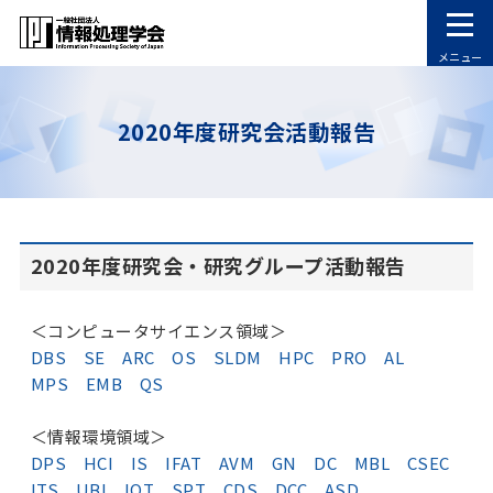
メニュー
2020年度研究会活動報告
2020年度研究会・研究グループ活動報告
＜コンピュータサイエンス領域＞
DBS
SE
ARC
OS
SLDM
HPC
PRO
AL
MPS
EMB
QS
＜情報環境領域＞
DPS
HCI
IS
IFAT
AVM
GN
DC
MBL
CSEC
ITS
UBI
IOT
SPT
CDS
DCC
ASD