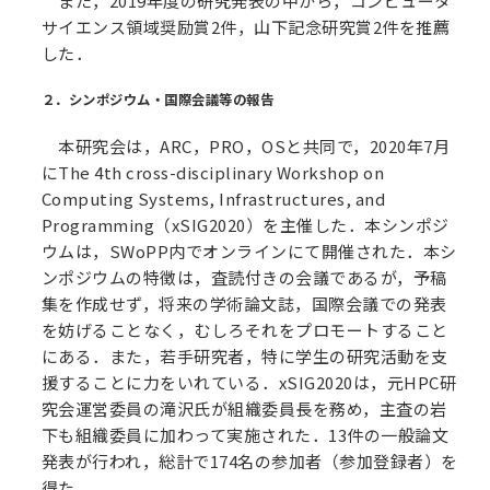
また，2019年度の研究発表の中から，コンピュータ
サイエンス領域奨励賞2件，山下記念研究賞2件を推薦
した．
２．シンポジウム・国際会議等の報告
本研究会は，ARC，PRO，OSと共同で，2020年7月
にThe 4th cross-disciplinary Workshop on
Computing Systems, Infrastructures, and
Programming（xSIG2020）を主催した．本シンポジ
ウムは，SWoPP内でオンラインにて開催された．本シ
ンポジウムの特徴は，査読付きの会議であるが，予稿
集を作成せず，将来の学術論文誌，国際会議での発表
を妨げることなく，むしろそれをプロモートすること
にある．また，若手研究者，特に学生の研究活動を支
援することに力をいれている．xSIG2020は，元HPC研
究会運営委員の滝沢氏が組織委員長を務め，主査の岩
下も組織委員に加わって実施された．13件の一般論文
発表が行われ，総計で174名の参加者（参加登録者）を
得た．