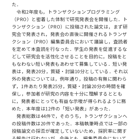
た．
令和2年度も，トランザクションプログラミング
（PRO）と密着した体制で研究発表会を開催した．ト
ランザクション（PRO）に投稿された論文は，まず研
究会で発表され，発表会の直後に開催されるトランザ
クション（PRO）編集委員会において議論し，査読者
を定めて本査読を行なった．学生の発表を促進するな
どして研究会を活性化させることを目的に，投稿をと
もなわない短い発表もあわせて募集している．短い発
表は，発表20分，質疑・討論10分としている．それ以
外の発表については，例年通り，投稿の有無に関わら
ず，1件あたり発表25分，質疑・討論20分の時間を確
保し，参加者が研究の内容を十分に理解するととも
に，発表者にとっても有益な示唆が得られるように務
めた．本年度は12件の「短い発表」があった．
発表総数は44件で，そのうち，トランザクションへ
の投稿件数は20件であった．本稿執筆時点では一部の
投稿論文の採否が確定していないため，採択率に関す
る報告は行わないが，今後とも，編集委員会において