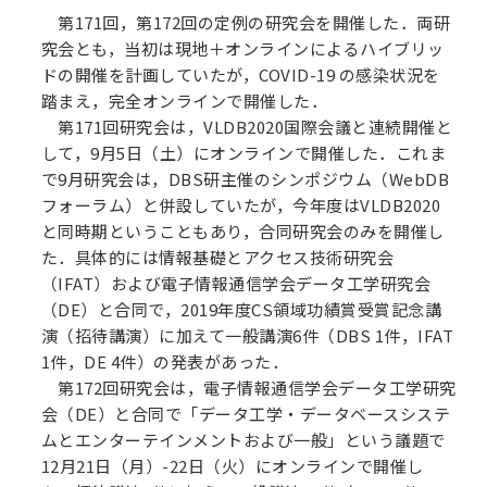
第171回，第172回の定例の研究会を開催した．両研
究会とも，当初は現地＋オンラインによるハイブリッ
ドの開催を計画していたが，COVID-19 の感染状況を
踏まえ，完全オンラインで開催した．
第171回研究会は，VLDB2020国際会議と連続開催と
して，9月5日（土）にオンラインで開催した．これま
で9月研究会は，DBS研主催のシンポジウム（WebDB
フォーラム）と併設していたが，今年度はVLDB2020
と同時期ということもあり，合同研究会のみを開催し
た．具体的には情報基礎とアクセス技術研究会
（IFAT）および電子情報通信学会データ工学研究会
（DE）と合同で，2019年度CS領域功績賞受賞記念講
演（招待講演）に加えて一般講演6件（DBS 1件，IFAT
1件，DE 4件）の発表があった．
第172回研究会は，電子情報通信学会データ工学研究
会（DE）と合同で「データ工学・データベースシステ
ムとエンターテインメントおよび一般」という議題で
12月21日（月）-22日（火）にオンラインで開催し