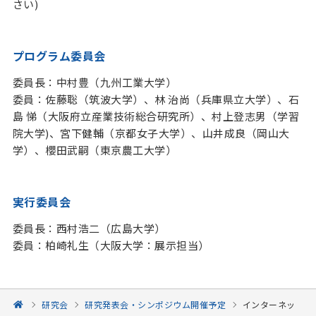
さい)
プログラム委員会
委員長：中村豊（九州工業大学）
委員：
佐藤聡（筑波大学）、
林 治尚（兵庫県立大学）、石
島 悌（大阪府立産業技術総合研究所）、
村上
登志男（学習
院大学)
、宮下健輔（京都女子大学）、山井成良（岡山大
学）、
櫻田
武嗣（東京農工大学）
実行委員会
委員長：
西村浩二（広島大学）
委員：柏崎
礼生（大阪大学：展示担当）
研究会
研究発表会・シンポジウム開催予定
インターネッ