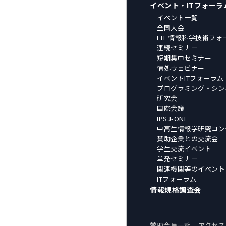
イベント・ITフォーラ
イベント一覧
全国大会
FIT 情報科学技術フォ
連続セミナー
短期集中セミナー
情処ウェビナー
イベントITフォーラム
プログラミング・シン
研究会
国際会議
IPSJ-ONE
中高生情報学研究コン
賛助企業との交流会
学生交流イベント
単発セミナー
関連機関等のイベント
ITフォーラム
情報規格調査会
賛助会員一覧
アクセス