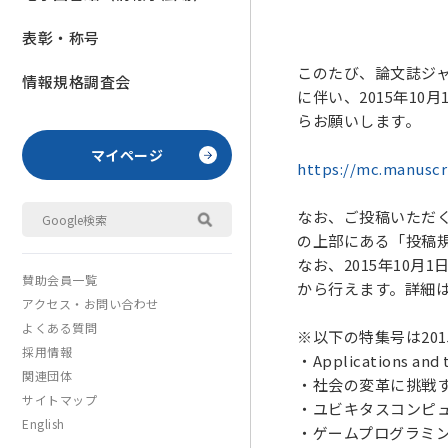
表彰・称号
このたび、論文誌ジャーナル
情報規格調査会
に伴い、2015年1
らお願いします。
マイページ
https://mc.manuscr
なお、ご投稿いただく
の上部にある「投稿
なお、2015年10
賛助会員一覧
から行えます。詳細
アクセス・お問い合わせ
よくある質問
※以下の特集号は20
採用情報
・Applications and 
関連団体
・社会の変革に挑戦
サイトマップ
・ユビキタスコンピ
English
・ゲームプログラミ