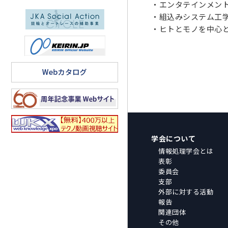
・エンタテインメン
・組込みシステム工
・ヒトとモノを中心
学会について
情報処理学会とは
表彰
委員会
支部
外部に対する活動
報告
関連団体
その他