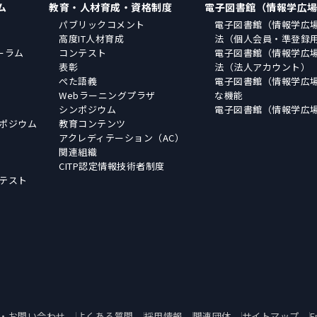
ム
教育・人材育成・資格制度
電子図書館（情報学広
パブリックコメント
電子図書館（情報学広
高度IT人材育成
法（個人会員・準登録
ーラム
コンテスト
電子図書館（情報学広
表彰
法（法人アカウント）
ぺた語義
電子図書館（情報学広
Webラーニングプラザ
な機能
シンポジウム
電子図書館（情報学広
ポジウム
教育コンテンツ
アクレディテーション（AC）
関連組織
CITP認定情報技術者制度
テスト
・お問い合わせ
よくある質問
採用情報
関連団体
サイトマップ
E