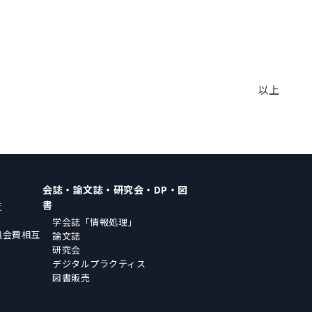
以上
会誌・論文誌・研究会・DP・図
書
覧
学会誌「情報処理」
員会費相互
論文誌
研究会
デジタルプラクティス
図書販売