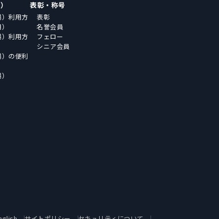
場）
表彰・称号
場）利用方
表彰
用）
名誉会員
場）利用方
フェロー
シニア会員
場）の便利
場）
nglish
サイトポリシー
セキュリティについて