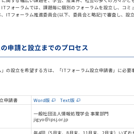
Tに関する幅広い課題を、学会、産業界、社会の多くの方々がと
。ITフォーラムでは、課題毎に個別のフォーラムを設立し、コミ
、ITフォーラム推進委員会(以下、委員会と略記)で審査し、設
ムの申請と設立までのプロセス
ム」の設立を希望する方は、「ITフォーラム設立申請書」に必要事
設立申請書
Word版
Text版
一般社団法人情報処理学会 事業部門
jigyo＠ipsj.or.jp
年4回（5月末、8月末、11月末、2月末）いず