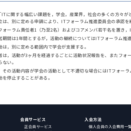
「ITに関する幅広い課題を，学会，産業界，社会の多くの方々
立は、別に定める申請により、ITフォーラム推進委員会の承認を
フォーラム責任者1（乃至2名）およびコアメンバ若干名を置き，
営期間は1年間とするが，活動の継続についてはITフォーラム推
動は，別に定める範囲内で学会が支援する。
者は，活動が3ヶ月を経過するごとに活動状況報告を、またフォー
らない。
，その活動内容が学会の活動として不適切な場合にはITフォーラ
動を停止することがある。
会員サービス
入会方法
正会員サービス
個人会員の入会費用一