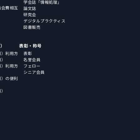
学会誌「情報処理」
員会費相互
論文誌
研究会
デジタルプラクティス
図書販売
場）
表彰・称号
場）利用方
表彰
用）
名誉会員
場）利用方
フェロー
シニア会員
場）の便利
場）