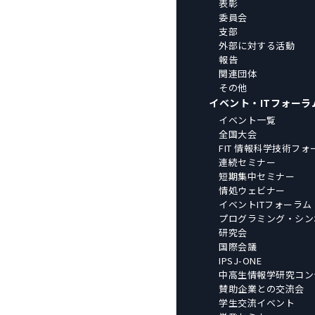
表彰
委員会
支部
外部に対する活動
報告
関連団体
その他
イベント・ITフォーラ
イベント一覧
全国大会
FIT 情報科学技術フォ
連続セミナー
短期集中セミナー
情処ウェビナー
イベントITフォーラム
プログラミング・シン
研究会
国際会議
IPSJ-ONE
中高生情報学研究コン
賛助企業との交流会
学生交流イベント