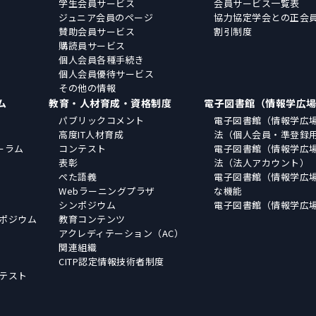
学生会員サービス
会員サービス一覧表
ジュニア会員のページ
協力協定学会との正会
賛助会員サービス
割引制度
購読員サービス
個人会員各種手続き
個人会員優待サービス
その他の情報
ム
教育・人材育成・資格制度
電子図書館（情報学広
パブリックコメント
電子図書館（情報学広
高度IT人材育成
法（個人会員・準登録
ーラム
コンテスト
電子図書館（情報学広
表彰
法（法人アカウント）
ぺた語義
電子図書館（情報学広
Webラーニングプラザ
な機能
シンポジウム
電子図書館（情報学広
ポジウム
教育コンテンツ
アクレディテーション（AC）
関連組織
CITP認定情報技術者制度
テスト