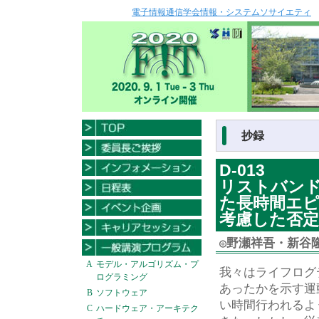
電子情報通信学会情報・システムソサイエティ
抄録
D-013
リストバン
た長時間エ
考慮した否
◎
野瀬祥吾・新谷
A
モデル・アルゴリズム・プ
我々はライフログ
ログラミング
あったかを示す運
B
ソフトウェア
い時間行われるよ
C
ハードウェア・アーキテク