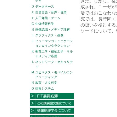
きた。しかし、従
チャ
成され、ユーザが
D
データベース
E
自然言語・音声・音楽
活ではおこなわな
F
人工知能・ゲーム
究では、長時間エ
G
生体情報科学
の扱いを検討する
H
画像認識・メディア理解
ソードについて、
I
グラフィクス・画像
J
ヒューマンコミュニケーシ
ョン＆インタラクション
K
教育工学・福祉工学・マル
チメディア応用
L
ネットワーク・セキュリテ
ィ
M
ユビキタス・モバイルコン
ピューティング
N
教育・人文科学
O
情報システム