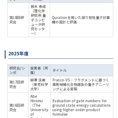
鈴木 泰成
（理化学
研究所 量
第18回研
Qurationを用いた誤り耐性量子計算
子コンピ
究会
機の設計と評価
ュータ研
究センタ
ー）
2025年度
研究会/シ
受賞者（所
タイトル
ンポ
属）
柳澤 渓甫
Frasco-VS：フラグメントに基づく
第17回研
（東京科学
薬剤候補化合物選抜の量子アニーリ
究会
大学）
ングによる実現
Abe
Hiromu
Evaluation of gate numbers for
第16回研
（The
ground state energy calculations
究会
University
using higher-order product
of
formulae