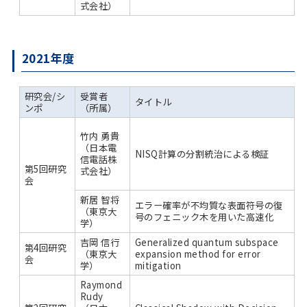
式会社）
2021年度
研究会/シ
受賞者
タイトル
ンポ
（所属）
竹内 勇貴
（日本電
NISQ計算の分割統治による検証
信電話株
第5回研究
式会社）
会
新居 智将
エラー確率が不均質な表面符号の復
（東京大
号のフェニック木を用いた高速化
学）
吉岡 信行
Generalized quantum subspace
第4回研究
（東京大
expansion method for error
会
学）
mitigation
Raymond
Rudy