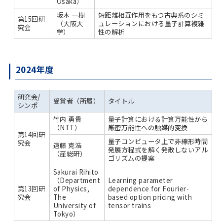
Osaka）
坂本 一樹
短距離相互作用をもつ古典系のシミ
第15回研
（大阪大
ュレーションにおける量子計算複雑
究会
学）
性の解析
2024年度
研究会/
受賞者（所属）
タイトル
シンポ
竹内 勇貴
量子計算における計算万能性から
（NTT）
厳密万能性への触媒的変換
第14回研
量子コンピュータ上で非線形時間
究会
遠藤 克浩
発展方程式を解く発散しないアル
（産総研）
ゴリズムの提案
Sakurai Rihito
（Department
Learning parameter
第13回研
of Physics,
dependence for Fourier-
究会
The
based option pricing with
University of
tensor trains
Tokyo）