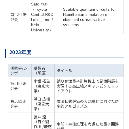
Sato Yuki
（Toyota
Scalable quantum circuits for
第12回研
Central R&D
Hamiltonian simulation of
究会
conservative
Labs., Inc. /
classical
systems
Keio
University）
2023年度
研究会/シ
受賞者
タイトル
ンポ
（所属）
小堀 拓生
誤り耐性量子計算機上で記憶階層を
第11回研
（東京大
実現する高圧縮スキャン式メモリレ
究会
学）
イアウト
浜口 広樹
第10回研
魔法状態評価の大規模化に向けた効
（東京大
究会
率的アルゴリズム
学）
長井 遼
（日立製
事前・事後処理を考慮した量子回路
作所 /慶應
分解