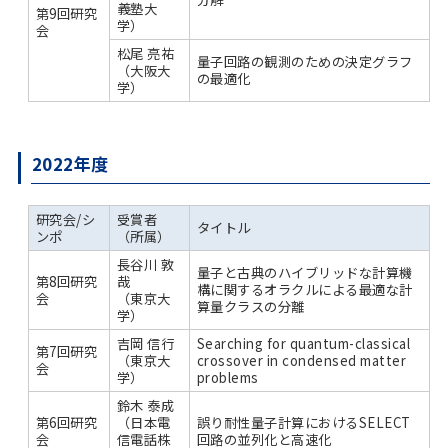
義塾大
第9回研究
学）
会
松尾 亮祐
量子回路の観測のための決定グラフ
（大阪大
の最適化
学）
2022年度
研究会/シ
受賞者
タイトル
ンポ
（所属）
長谷川 敦
量子と古典のハイブリッドな計算機
第8回研究
哉
構に関するオラクルによる最適な計
会
（東京大
算量クラスの分離
学）
吉岡 信行
Searching for quantum-classical
第7回研究
（東京大
crossover in condensed matter
会
学）
problems
鈴木 泰成
第6回研究
（日本電
誤り耐性量子計算におけるSELECT
会
信電話株
回路の並列化と高速化