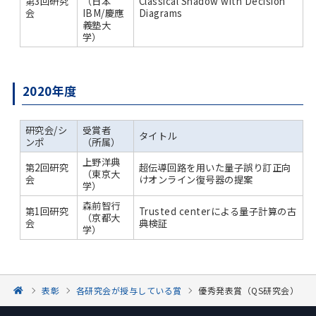
第3回研究
（日本
Classical Shadow with Decision
会
IBM/慶應
Diagrams
義塾大
学）
2020年度
研究会/シ
受賞者
タイトル
ンポ
（所属）
上野洋典
第2回研究
超伝導回路を用いた量子誤り訂正向
（東京大
会
けオンライン復号器の提案
学）
森前智行
第1回研究
Trusted centerによる量子計算の古
（京都大
会
典検証
学）
表彰
各研究会が授与している賞
優秀発表賞（QS研究会）