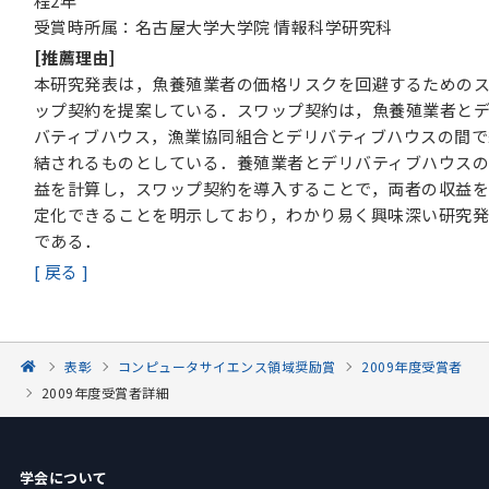
程2年
受賞時所属：名古屋大学大学院 情報科学研究科
[推薦理由]
本研究発表は，魚養殖業者の価格リスクを回避するための
ップ契約を提案している．スワップ契約は，魚養殖業者と
バティブハウス，漁業協同組合とデリバティブハウスの間で
結されるものとしている．養殖業者とデリバティブハウス
益を計算し，スワップ契約を導入することで，両者の収益
定化できることを明示しており，わかり易く興味深い研究
である．
[ 戻る ]
表彰
コンピュータサイエンス領域奨励賞
2009年度受賞者
2009年度受賞者詳細
学会について