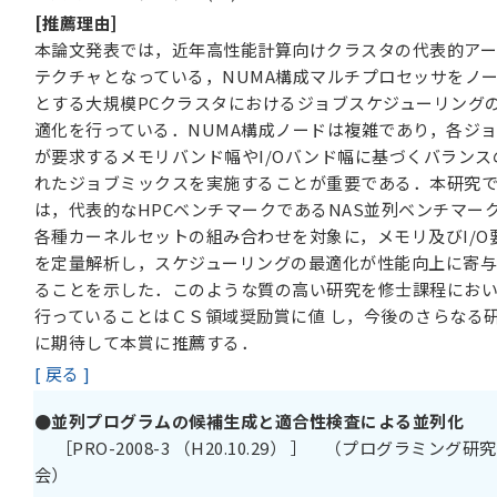
[推薦理由]
本論文発表では，近年高性能計算向けクラスタの代表的ア
テクチャとなっている，NUMA構成マルチプロセッサをノ
とする大規模PCクラスタにおけるジョブスケジューリング
適化を行っている．NUMA構成ノードは複雑であり，各ジ
が要求するメモリバンド幅やI/Oバンド幅に基づくバランス
れたジョブミックスを実施することが重要である．本研究
は，代表的なHPCベンチマークであるNAS並列ベンチマー
各種カーネルセットの組み合わせを対象に，メモリ及びI/O
を定量解析し，スケジューリングの最適化が性能向上に寄
ることを示した．このような質の高い研究を修士課程にお
行っていることはＣＳ領域奨励賞に値 し，今後のさらなる
に期待して本賞に推薦する．
[ 戻る ]
●並列プログラムの候補生成と適合性検査による並列化
［PRO-2008-3 （H20.10.29） ］ （プログラミング研究
会）