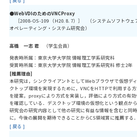
[ 戻る ]
●WebVDIのためのVNCProxy
［2008-OS-109 （H20. 8. 7）］ （システムソフトウ
オペレーティング・システム研究会）
高橋 一志 君
（学生会員）
発表時所属：東京大学大学院 情報理工学系研究科
受賞時所属：東京大学大学院 情報理工学系研究科 修士2年
[推薦理由]
本研究は，シンクライアントとしてWebブラウザで仮想デ
クトップ環境を実現するために，VNCをHTTPで利用する方
を提案，proxyにより方式を実装し，評価により方式の有効
を確認している．デスクトップ環境の仮想化という観点か
研究会の研究内容として他の研究に有益な情報を含むと同
に，今後の展開を期待できることからCS領域賞に推薦する
[ 戻る ]