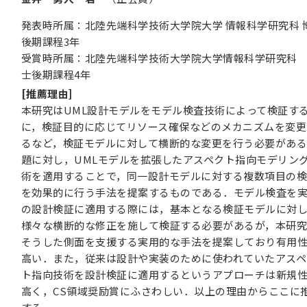
発表時所属：北陸先端科学技術大学院大学 情報科学研究科 
後期課程3年
受賞時所属：北陸先端科学技術大学院大学情報科学研究科
士後期課程4年
[推薦理由]
本研究はUML設計モデルをモデル検査技術によって検証す
に，検証目的に応じてリソース確保などのメカニズムを変更
るなど，検証モデルに対して横断的な変更を行う必要があ
題に対し，UMLモデルを拡張したアスペクト指向モデリン
術を適用することで，同一設計モデルに対する複数項目の
を効果的に行う手法を提案するものである．モデル検査を
の設計検証に適用する際には，基本となる検証モデルに対
様々な横断的な修正を施して検証する必要があるが，本研
そうした側面を支援する実用的な手法を提案しており有用
高い．また，従来は設計や実装のために使われていたアスペ
ト指向技術を設計検証に適用するというアプローチは新規
高く，CS領域奨励賞にふさわしい．以上の理由からここに