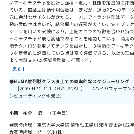
いアーキテクチャを設計し面積・電力・性能を定量的に評
ている．直結型は動作周波数は一定だが，遠隔PEへのデー
送に余計なサイクルがかかる．一方，アイランド型はデー
動の柔軟性は高いが，結合網内の遅延が大きい．実アプリ
ションを用いた実験により，上記の二つの特徴を合わせ持
ーキテクチャが最も高速であることを確認している．商用
端テクノロジを用いてチップを設計し，３種類のアーキテク
ャを定量的に評価している点は高く評価できる．以上の理
より本論文をCS領域奨励賞に推薦する．
[ 戻る ]
●NUMA並列型クラスタ上での効率的なスケジューリング
［2009-HPC-119 （H21. 2.28）］ （ハイパフォーマ
ンピューティング研究会）
小西 祐介 君
（正会員）
発表時所属：東京大学大学院 情報理工学研究科 修士課程2
受賞時所属：グーグル(株)