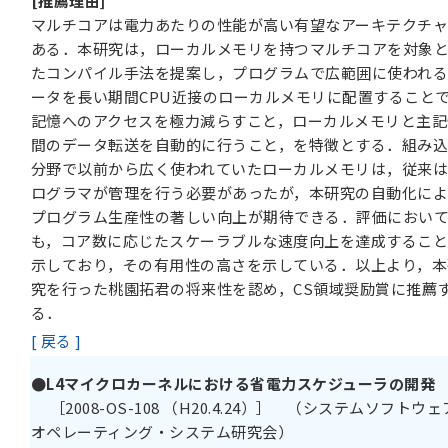
[推薦理由]
マルチコアは電力あたりの性能が高い有望なアーキテクチ
ある．本研究は，ローカルメモリを持つマルチコアを対象
たコンパイル手法を提案し，プログラムで広範囲に使われ
ータを長い期間CPU近接のローカルメモリに配置すること
記憶へのアクセスを極力減らすこと，ローカルメモリと主記
間のデータ転送を自動的に行うこと，を特徴とする．組み
分野で以前から広く使われていたローカルメモリは，従来
ログラマが管理を行う必要があったが，本研究の自動化に
プログラム生産性の著しい向上が期待できる．評価におい
も，コア数に応じたスケーラブルな速度向上を達成するこ
示しており，その有用性の高さを示している．以上より，本
究を行った桃園拓君の将来性を認め，CS領域奨励賞に推薦
る．
[ 戻る ]
●L4マイクロカーネルにおける省電力スケジューラの開発
［2008-OS-108 （H20.4.24）］ （システムソフトウ
オペレーティング・システム研究会）