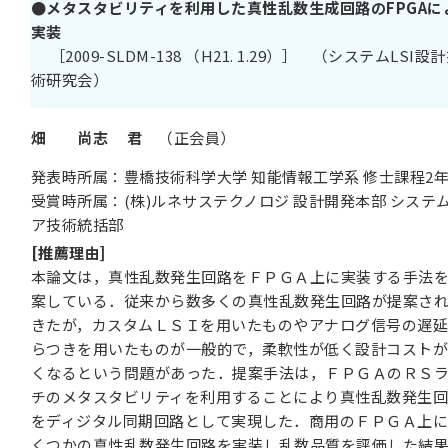
●メタスタビリティを利用した真性乱数生成回路のFPGAに
実装
［2009-SLDM-138 （H21. 1.29）］ （システムLSI設
術研究会）
畑 尚志 君
（正会員）
発表時所属：豊橋技術科学大学 知能情報工学系 修士課程2
受賞時所属：(株)ルネサステクノロジ 設計開発本部 システ
ア技術統括部
[推薦理由]
本論文は，真性乱数発生回路をＦＰＧＡ上に実装する手法
案している．従来から数多くの真性乱数発生回路が提案さ
きたが，カスタムＬＳＩを用いたものやアナログ信号の遅
らつきを用いたものが一般的で，柔軟性が低く設計コスト
くなるという問題があった．提案手法は，ＦＰＧＡのＲＳ
チのメタスタビリティを利用することにより真性乱数発生
をディジタル同期回路として実現した．商用のＦＰＧＡ上
くつかの真性乱数発生回路を実装し乱数品質を評価した結