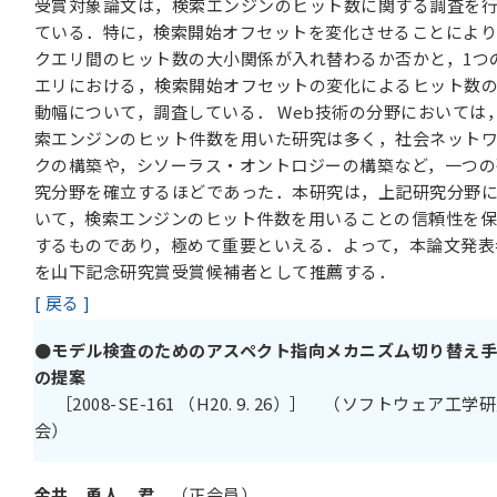
受賞対象論文は，検索エンジンのヒット数に関する調査を
ている．特に，検索開始オフセットを変化させることにより
クエリ間のヒット数の大小関係が入れ替わるか否かと，1つ
エリにおける，検索開始オフセットの変化によるヒット数
動幅について，調査している． Web技術の分野においては
索エンジンのヒット件数を用いた研究は多く，社会ネット
クの構築や，シソーラス・オントロジーの構築など，一つの
究分野を確立するほどであった．本研究は，上記研究分野
いて，検索エンジンのヒット件数を用いることの信頼性を
するものであり，極めて重要といえる．よって，本論文発表
を山下記念研究賞受賞候補者として推薦する．
[ 戻る ]
●モデル検査のためのアスペクト指向メカニズム切り替え
の提案
［2008-SE-161 （H20. 9. 26）］ （ソフトウェア工学
会）
金井 勇人 君
（正会員）