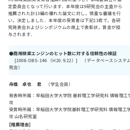
定委員会となって行います．本年度は9研究会の主査から
推薦された計13編の優れた論文に対し，慎重な審議を行
い，決定しました．本年度の受賞者は下記13君で，各研
究発表会およびシンポジウムの席上で表彰状，賞金が授
与されます．
●商用検索エンジンのヒット数に対する信頼性の検証
[2008-DBS-146 （H20. 9.22）] （データベースシステ
究会）
舟橋 卓也 君
（学生会員）
発表時所属：早稲田大学大学院 基幹理工学研究科 情報理工
攻
受賞時所属：早稲田大学大学院基幹理工学研究科 情報理工
攻 山名研究室
[推薦理由]