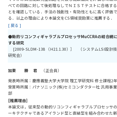
べての回路に対して後処理なしでＮＩＳＴテストに合格す
とを確認している．手法の独創性・有効性ともに高く評価
る．以上の理由により本論文をCS領域奨励賞に推薦する．
[ 戻る ]
●動的リコンフィギャラブルプロセッサMuCCRAの結合網
する研究
[2009-SLDM-138 （H21.1.30）］ （システムLSI設計
研究会）
加東 勝 君
（正会員）
発表時所属：慶應義塾大学大学院 理工学研究科 修士課程2
受賞時所属：パナソニック(株)セミコンダクター社 汎用事
部
[推薦理由]
本論文は，従来型の動的リコンフィギャラブルプロセッサ
ーキテクチャであるアイランド型と直結型を組み合わせた