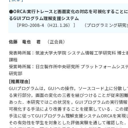
●ORCA:実行トレースと画面変化の対応を可視化すること
るGUIプログラム理解支援システム
［PRO-2008-4 （H21. 1.26） ］ （プログラミング研
佐藤 竜也 君
（正会員）
発表時所属：筑波大学大学院 システム情報工学研究科 博士
課程
受賞時所属：日立製作所中央研究所 プラットフォームシス
研究部
[推薦理由]
GUIプログラムは，GUIへの操作，ソースコード上に分散し
る実行部分，画面の変化の三者を結びつけることが従来困
あった．本研究ではこの状況を，GUIプログラムの実行情報
可視化する手法により改善することを提案している．この
手法に従ってGUIプログラム理解支援システムORCAを実現
その有効性を学生を対象とした評価実験を通して確認した