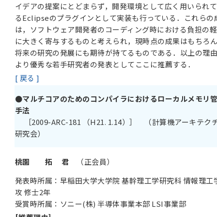
イデアの提案にとどまらず，開発環境として広く用いられ
るEclipseのプラグインとして実装も行っている．これらの
は，ソフトウェア開発者のコーディング時における負担の
に大きく寄与するものと考えられ，現時点の成果はもちろ
将来の研究の発展にも期待が持てるものである．以上の理
より優秀な若手研究者の発表としてここに推薦する．
[ 戻る ]
●マルチコアのためのコンパイラにおけるローカルメモリ
手法
［2009-ARC-181 （H21. 1.14）］ （計算機アーキテク
研究会）
桃園 拓 君
（正会員）
発表時所属：早稲田大学大学院 基幹理工学研究科 情報理工
攻 修士2年
受賞時所属：ソニー(株) 半導体事業本部 LSI事業部