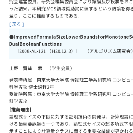
究会運営委員，研究会編集委員会により議論及び投票をお
った結果，本研究がCS領域奨励賞に値するという結論を得
至り，ここに推薦するものである．
[ 戻る ]
●ImprovedFormulaSizeLowerBoundsforMonotoneSe
DualBooleanFunctions
［2008-AL-121 （H20.12. 3）］ （アルゴリズム研究会
上野 賢哉 君
（学生会員）
発表時所属：東京大学大学院 情報理工学系研究科 コンピュ
科学専攻 博士課程2年
受賞時所属：東京大学大学院 情報理工学系研究科 コンピュ
科学専攻
[推薦理由]
論理式サイズの下限に対する証明技術の開発は，計算理論
ける最重要課題の一つであり，論理式サイズの超多項式下
示すことにより計算量クラスに関する重要な結論が導かれ