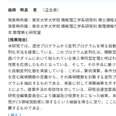
森畑 明昌 君
（正会員）
発表時所属：東京大学大学院 情報理工学系研究科 博士課程
受賞時所属：東京大学大学院 情報理工学系研究科 数理情報
攻 数理第七研究室
[推薦理由]
本研究では，逐次プログラムから並列プログラムを得る自
列化手法を提案している．このプログラム並列化は，関数
語パラダイムにおいて知られている第三準同型定理と呼ば
性質を応用したものとなっている．そして，その手法に基づ
た自動並列化器を実装している．これは，算術演算，条件
を含む再帰関数の定義から，その再帰関数を計算する並列
グラムを抽出するものである．実装に対して実験結果を示
とにより，提案手法の有効性を示している．研究会運営委
研究会編集委員会により議論及び投票をおこなった結果，
究がCS領域奨励賞に値するという結論を得るに至り，ここ
薦するものである．
[ 戻る ]