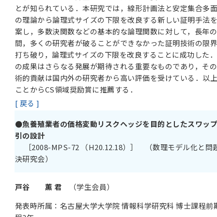
とが知られている．本研究では，線形計画法と安定集合多
の理論から論理式サイズの下限を改良する新しい証明手法
案し，多数決関数などの基本的な論理関数に対して，長年
間，多くの研究者が破ることができなかった証明技術の限
打ち破り，論理式サイズの下限を改良することに成功した
の成果はさらなる発展が期待される重要なものであり，そ
術的貢献は国内外の研究者から高い評価を受けている．以
ことからCS領域奨励賞に推薦する．
[ 戻る ]
●魚養殖業者の価格変動リスクヘッジを目的としたスワッ
引の設計
［2008-MPS-72 （H20.12.18）］ （数理モデル化と問
決研究会）
戸谷 薫 君
（学生会員）
発表時所属：名古屋大学大学院 情報科学研究科 博士課程前