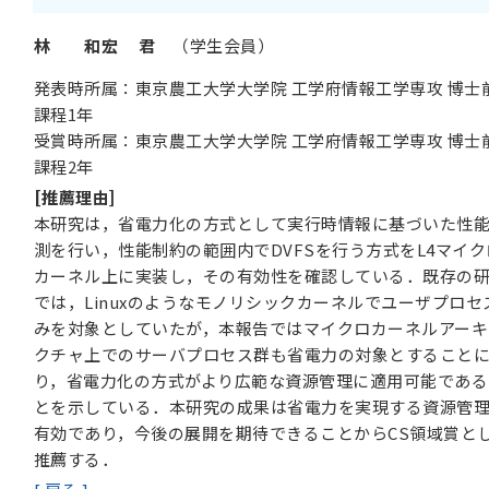
林 和宏 君
（学生会員）
発表時所属：東京農工大学大学院 工学府情報工学専攻 博士
課程1年
受賞時所属：東京農工大学大学院 工学府情報工学専攻 博士
課程2年
[推薦理由]
本研究は，省電力化の方式として実行時情報に基づいた性
測を行い，性能制約の範囲内でDVFSを行う方式をL4マイク
カーネル上に実装し，その有効性を確認している．既存の
では，Linuxのようなモノリシックカーネルでユーザプロセ
みを対象としていたが，本報告ではマイクロカーネルアーキ
クチャ上でのサーバプロセス群も省電力の対象とすること
り，省電力化の方式がより広範な資源管理に適用可能である
とを示している．本研究の成果は省電力を実現する資源管
有効であり，今後の展開を期待できることからCS領域賞と
推薦する．