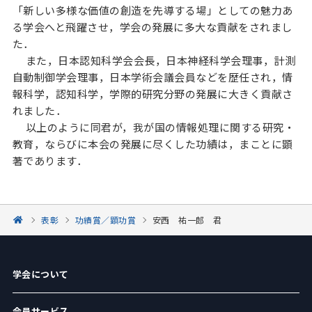
「新しい多様な価値の創造を先導する場」としての魅力あ
る学会へと飛躍させ，学会の発展に多大な貢献をされまし
た．
また，日本認知科学会会長，日本神経科学会理事，計測
自動制御学会理事，日本学術会議会員などを歴任され，情
報科学，認知科学，学際的研究分野の発展に大きく貢献さ
れました．
以上のように同君が，我が国の情報処理に関する研究・
教育，ならびに本会の発展に尽くした功績は，まことに顕
著であります．
表彰
功績賞／顕功賞
安西 祐一郎 君
学会について
会員サービス