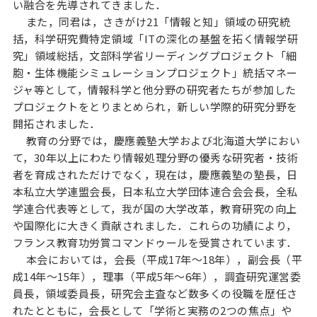
い融合を先導されてきました．
また，同君は，さきがけ21「情報と知」領域の研究統
括，科学研究費特定領域「ITの深化の基盤を拓く情報学研
究」領域総括，文部科学省リーディングプロジェクト「細
胞・生体機能シミュレーションプロジェクト」統括マネー
ジャ等として，情報科学と他分野の研究者たちが参加した
プロジェクトをとりまとめられ，新しい学際的研究分野を
開拓されました．
教育の分野では，慶應義塾大学および北海道大学におい
て，30年以上にわたり情報処理分野の優秀な研究者・技術
者を育成されただけでなく，現在は，慶應義塾の塾長，日
本私立大学連盟会長，日本私立大学団体連合会会長，全私
学連合代表等として，我が国の大学改革，教育研究の向上
や国際化に大きく貢献されました．これらの功績により，
フランス教育功労賞コマンドゥールを受賞されています．
本会においては，会長（平成17年～18年），副会長（平
成14年～15年），理事（平成5年～6年），調査研究運営委
員長，領域委員長，研究会主査など数多くの役職を歴任さ
れたとともに，会長として「学術と実務の2つの焦点」や