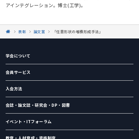
アインテグレーション。博士(工学)。
表彰
論文賞
「任意形状の堆積形成手法」
学会について
会員サービス
入会方法
会誌・論文誌・研究会・DP・図書
イベント・ITフォーラム
教育・人材育成・資格制度