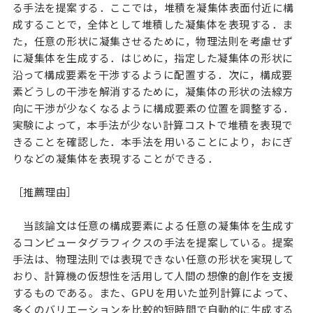
る手法を提案する．ここでは，堆積を凝集体表面付近に構
成することで，全体として堆積した凝集体を表現する．ま
た，任意の形状に凝集させるために，物理法則を考慮せず
に凝集体を生成する．はじめに，指定した凝集体の形状に
沿って構成要素を干渉するように配置する．次に，構成要
素どうしの干渉を解消するために，凝集体の形状の法線方
向に干渉が少なくなるように構成要素の位置を調整する．
実験によって，本手法が少ない計算コストで堆積を表現で
きることを確認した．本手法を用いることにより，おにぎ
りなどの凝集体を表現することができる．
［推薦理由］
当該論文は任意の構成要素による任意の凝集体を生成す
るコンピュータグラフィクスの手法を提案している。提案
手法は、物理法則では表現できない任意の形状を実現して
おり、計算機の仮想性を活用して人間の想像的創作を支援
するものである。また、GPUを用いた並列計算によって、
多くのバリエーションを比較的短時間で自動的に生成する