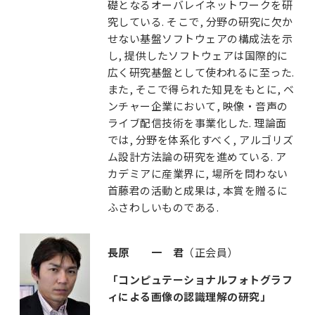
礎となるオーバレイネットワークを研
究している. そこで, 分野の研究に欠か
せない基盤ソフトウェアの構成法を示
し, 提供したソフトウェアは国際的に
広く研究基盤として使われるに至った.
また, そこで得られた知見をもとに, ベ
ンチャー企業において, 映像・音声の
ライブ配信技術を事業化した. 理論面
では, 分野を体系化すべく, アルゴリズ
ム設計方法論の研究を進めている. ア
カデミアに産業界に, 場所を問わない
首藤君の活動と成果は, 本賞を贈るに
ふさわしいものである.
長原 一 君
（正会員）
「コンピュテーショナルフォトグラフ
ィによる画像の認識理解の研究」