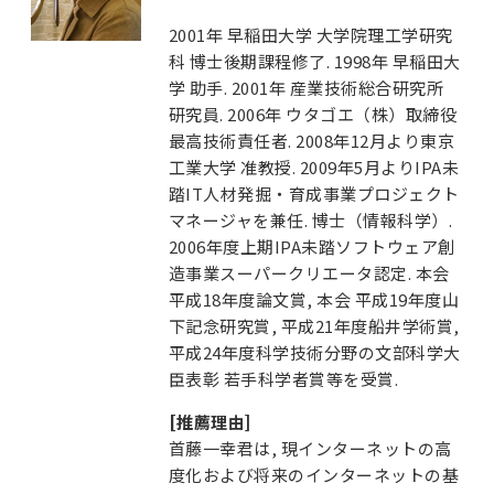
2001年 早稲田大学 大学院理工学研究
科 博士後期課程修了. 1998年 早稲田大
学 助手. 2001年 産業技術総合研究所
研究員. 2006年 ウタゴエ（株）取締役
最高技術責任者. 2008年12月より東京
工業大学 准教授. 2009年5月よりIPA未
踏IT人材発掘・育成事業プロジェクト
マネージャを兼任. 博士（情報科学）.
2006年度上期IPA未踏ソフトウェア創
造事業スーパークリエータ認定. 本会
平成18年度論文賞, 本会 平成19年度山
下記念研究賞, 平成21年度船井学術賞,
平成24年度科学技術分野の文部科学大
臣表彰 若手科学者賞等を受賞.
[推薦理由]
首藤一幸君は, 現インターネットの高
度化および将来のインターネットの基