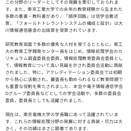
この分野のリーダーとしてその発展を牽引しておられま
す．また，東京工業大学での永年の教育経験から生まれた
多数の著書・教科書があり，「順序回路」は信学会著述
賞，「フォールトトレラントシステムの構成と設計」は大
川情報通信基金の出版賞を受賞されています．
研究教育両面で多数の優秀な人材を育てるとともに，東工
大の教育工学開発センター長をはじめ，情報処理学会のカ
リキュラム調査委員会委員，情報処理教育委員会委員とし
て，情報教育について高い見識を示され委員会活動に貢献
されました．特に，アクレディテーション委員会では初期
から熱心に活動され，審査長も勤められるなど教育問題で
も重要な役割を果たされました．本会や電子情報通信学会
Dグループ委員長などとしての学会活動や，多数の委員会
委員，委員長としても活躍されました．
現在は，東京電機大学の学長職にあって活躍されていま
す．これらの情報処理分野の発展に対する貢献・尽力は大
きく，その功績はまさに顕著であります．