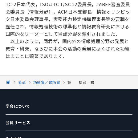
TC-2日本代表，ISO/JTC 1/SC 22委員長，JABEE審査委員
会委員長（情報分野），ACM日本支部長，情報オリンピッ
ク日本委員会理事長，実務能力検定機構理事長等の要職を
歴任され，情報処理技術の標準化と情報教育研究における
国際的なリーダーとして当該分野を牽引されました．
以上のように，同君が，国内外の情報処理分野の発展と
教育・研究，ならびに本会の活動の発展に尽くされた功績
はまことに顕著であります．
表彰
功績賞／顕功賞
筧 捷彦 君
学会について
会員サービス