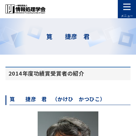
メニュー
筧 捷彦 君
2014年度功績賞受賞者の紹介
筧 捷彦 君 （かけひ かつひこ）