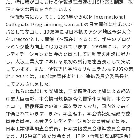
た．特に我が国における情報処理関連のJIS原案の制定，改
正に多大な貢献をされています．
情報教育においても，1997年からACM International
Collegiate Programming Contest の日本開催に中心メン
バとして参画し，1998年には日本初のアジア地区予選大会
をDirectorとして開催（〜現在）するなど，学生のプログ
ラミング能力向上に尽力されています．1999年には，アク
レディテーション委員会の委員として同制度の創設に尽力
し，大阪工業大学における最初の試行を審査長として実現
しています．また，情報専門学科カリキュラム標準J07の策
定においては，J07代表責任者として連絡委員会委員長と
して尽力されました．
これらの卓越した業績は，工業標準化の功績による経済
産業大臣表彰，本会情報規格調査会標準化功績賞，本会フ
ェロー，藍綬褒章等の賞・章を受けており，国内外で高く
評価されています．また，本会理事，本会情報処理教育委
員会委員長，本会アクレディテーション委員会副委員長，
日本工業標準調査会委員，日本規格委員会標準委員会専門
委員，JIS原案作成委員会委員，IFIP（情報処理国際連合）