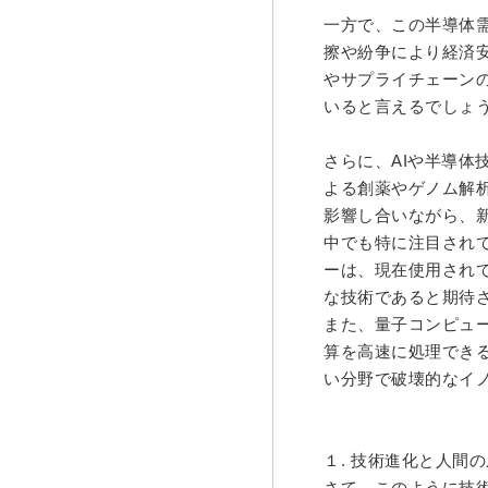
一方で、この半導体
擦や紛争により経済
やサプライチェーン
いると言えるでしょ
さらに、
AI
や半導体
よる創薬やゲノム解
影響し合いながら、
中でも特に注目され
ーは、現在使用され
な技術であると期待
また、量子コンピュ
算を高速に処理でき
い分野で破壊的なイ
１.
技術進化と人間の
さて、このように技