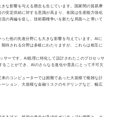
大きな影響を与える懸念も生じています。国家間の貿易摩
資の安定供給に対する意識が高まり、各国は生産能力強化
商流の再編を促し、技術覇権争いを新たな局面へと導いて
いった他の先進分野にも大きな影響を与えています。
AI
に
、期待される分野は多岐にわたりますが、これらは相互に
ッサーです。
AI
処理に特化して設計されたこのプロセッサ
することができ、
AI
のさらなる進化や普及にとって不可欠
従来のコンピューターでは困難であった大規模で複雑な計
レーション、大規模な金融リスクのモデリングなど、幅広
ばするほど、技術の進歩が及ぼすポジティブな側面と、そ