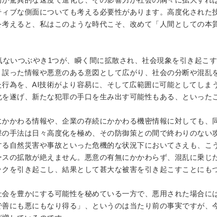
ティブな側面についても考える必要性があります。高度化された
を考えると、私はこのような時代こそ、改めて「人間としての本
気ないつぶやき
1
つが、瞬く間に拡散され、社会現象を引き起こす
、誤った情報や悪意のある意図として広がり、社会の分断や混乱
た行為を、
AI
技術がより容易に、そして広範囲に可能としてしま
化を遂げ、新たな犯罪の手口を生み出す可能性もある、といった
にかかわる情報や、企業の存続にかかわる機密情報に対しても、
撃の手法は日々高度化を極め、その防御策との間で終わりのない
する自然災害や事故といった危機的な状況下においてさえも、こ
ースの拡散が絶えません。悪意の有無にかかわらず、混乱に乗じ
ックを引き起こし、結果として甚大な被害を引き起こすことにも
社会を豊かにする可能性を秘めている一方で、悪用された場合に
で善にも悪にもなり得る」、というのは当たり前の事実ですが、