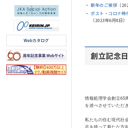
新年のご挨拶
（20
ポスト・コロナ時
（2023年6月8日）
創立記念
情報処理学会創立
65
を述べさせていただ
私たちの住む現代社
志を持って新たな方