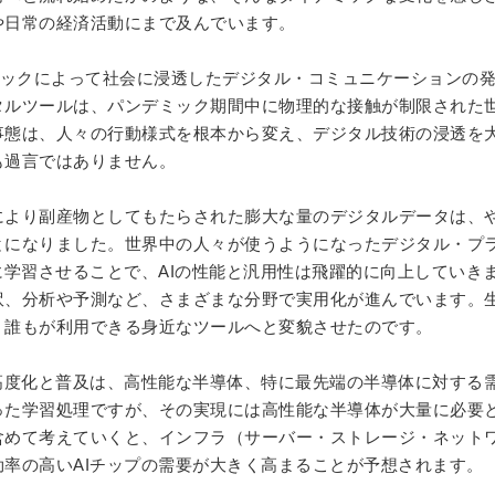
や日常の経済活動にまで及んでいます。
ックによって社会に浸透したデジタル・コミュニケーションの
タルツールは、パンデミック期間中に物理的な接触が制限された
事態は、人々の行動様式を根本から変え、デジタル技術の浸透を
も過言ではありません。
により副産物としてもたらされた膨大な量のデジタルデータは、
とになりました。世界中の人々が使うようになったデジタル・プ
に学習させることで、
AI
の性能と汎用性は飛躍的に向上していき
訳、分析や予測など、さまざまな分野で実用化が進んでいます。
、誰もが利用できる身近なツールへと変貌させたのです。
高度化と普及は、高性能な半導体、特に最先端の半導体に対する
った学習処理ですが、その実現には高性能な半導体が大量に必要
含めて考えていくと、インフラ（サーバー・ストレージ・ネット
効率の高い
AI
チップの需要が大きく高まることが予想されます。