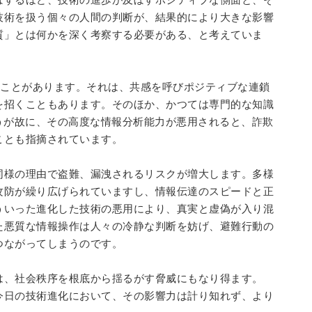
技術を扱う個々の人間の判断が、結果的により大きな影響
質」とは何かを深く考察する必要がある、と考えていま
ことがあります。それは、共感を呼びポジティブな連鎖
を招くこともあります。そのほか、かつては専門的な知識
うが故に、その高度な情報分析能力が悪用されると、詐欺
ことも指摘されています。
同様の理由で盗難、漏洩されるリスクが増大します。多様
攻防が繰り広げられていますし、情報伝達のスピードと正
ういった進化した技術の悪用により、真実と虚偽が入り混
た悪質な情報操作は人々の冷静な判断を妨げ、避難行動の
つながってしまうのです。
は、社会秩序を根底から揺るがす脅威にもなり得ます。
今日の技術進化において、その影響力は計り知れず、より