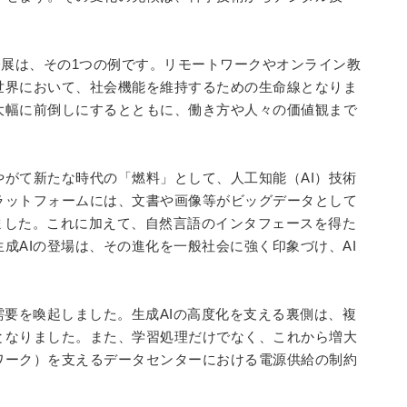
発展は、その
1
つの例です。リモートワークやオンライン教
世界において、社会機能を維持するための生命線となりま
大幅に前倒しにするとともに、働き方や人々の価値観まで
やがて新たな時代の「燃料」として、人工知能（
AI
）技術
ラットフォームには、文書や画像等がビッグデータとして
ました。これに加えて、自然言語のインタフェースを得た
生成
AI
の登場は、その進化を一般社会に強く印象づけ、
AI
需要を喚起しました。生成
AI
の高度化を支える裏側は、複
となりました。また、学習処理だけでなく、これから増大
ワーク）を支えるデータセンターにおける電源供給の制約