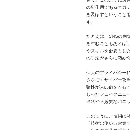
の副作用であるネガ
を及ぼすということ
す。
たとえば、
SNS
の何
を生むこともあれば
やスキルを必要とし
の手法がさらに巧妙
個人のプライバシー
さを増すサイバー攻
確性が人の命を左右
じったフェイクニュ
遅延や不必要なパニ
このように、技術は
「技術の使い方次第