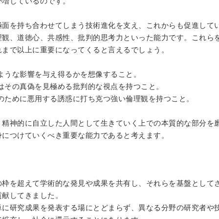
が
増しているのです。
極面を持ち合わせてしまう技術進化を支え、これからも促進して
理観、道徳心、共感性、批判的思考力といった能力です。これら
れまで以上に重要になってくると言えるでしょう。
ような影響を与え得るかを想像すること。
はその真偽を見極める批判的な視点を持つこと。
のために悪用する誘惑に打ち克つ強い倫理観を持つこと。
、精神的に自立した人間として生きていく上での本質的な部分を
身につけていくべき重要な能力であると考えます。
の枠を超えて学術的な発見や成果を共有し、それらを基盤として
貢献してきました。
単に研究成果を発表する場にとどまらず、異なる分野の研究者や