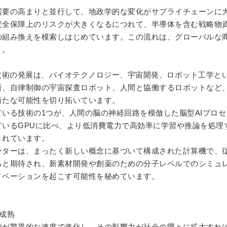
需要の高まりと並行して、地政学的な変化がサプライチェーンに
安全保障上のリスクが大きくなるにつれて、半導体を含む戦略物
の組み換えを模索しはじめています。この流れは、グローバルな
う。
技術の発展は、バイオテクノロジー、宇宙開発、ロボット工学と
析、自律制御の宇宙探査ロボット、人間と協働するロボットなど
新たな可能性を切り拓いています。
ている技術の
1
つが、人間の脳の神経回路を模倣した脳型
AI
プロセ
ている
GPU
に比べ、より低消費電力で高効率に学習や推論を処理
されています。
ーターは、まったく新しい概念に基づいて構成された計算機で、
ると期待され、新素材開発や創薬のための分子レベルでのシミュ
ノベーションを起こす可能性を秘めています。
成熟
術が驚異的な速度で進化し、その影響力が社会の隅々に拡大すれ