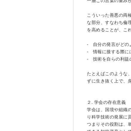
一層この言葉の重み
こういった善悪の両
な部分、すなわち倫
を高めることが、こ
-
自分の発言がどの
-
情報に接する際に
-
技術を自らの利益
たとえばこのような
ずに生き抜く上で、
２. 学会の存在意義
学会は、国境や組織
り科学技術の発展に
つまりその役割は、