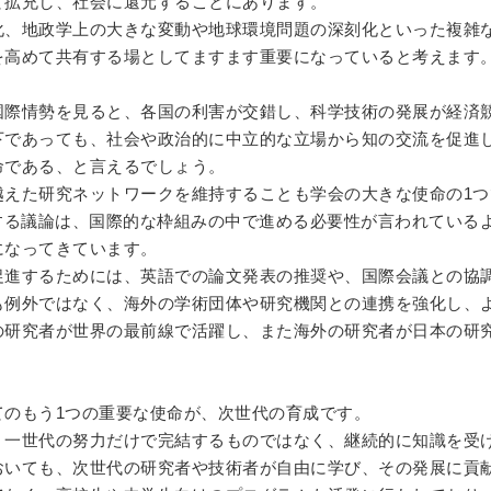
て拡充し、社会に還元することにあります。
化、地政学上の大きな変動や地球環境問題の深刻化といった複雑
を高めて共有する場としてますます重要になっていると考えます
国際情勢を見ると、各国の利害が交錯し、科学技術の発展が経済
下であっても、社会や政治的に中立的な立場から知の交流を促進
命である、と言えるでしょう。
越えた研究ネットワークを維持することも学会の大きな使命の
1
つ
関する議論は、国際的な枠組みの中で進める必要性が言われている
になってきています。
促進するためには、英語での論文発表の推奨や、国際会議との協
も例外ではなく、海外の学術団体や研究機関との連携を強化し、
の研究者が世界の最前線で活躍し、また海外の研究者が日本の研
てのもう
1
つの重要な使命が、次世代の育成です。
、一世代の努力だけで完結するものではなく、継続的に知識を受
おいても、次世代の研究者や技術者が自由に学び、その発展に貢