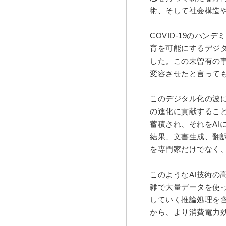
術、そして社会構造
COVID-19
のパンデミ
育を可能にするデジ
した。この未曽有の
変容させたと言って
このデジタル化の波
の進化に貢献するこ
蓄積され、それを
AI
結果、文書生成、翻
を専門家だけでなく
このような
AI
技術の
雑で大量データを使
していく推論処理を
から、より消費電力