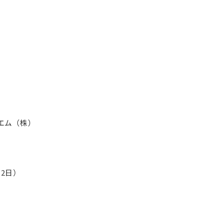
エム（株）
12日）