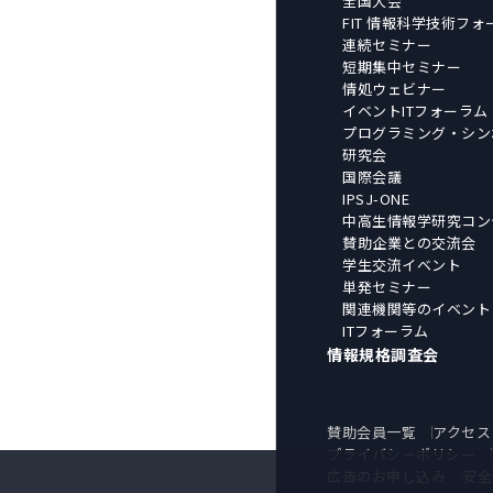
全国大会
FIT 情報科学技術フォ
連続セミナー
短期集中セミナー
情処ウェビナー
イベントITフォーラム
プログラミング・シン
研究会
国際会議
IPSJ-ONE
中高生情報学研究コン
賛助企業との交流会
学生交流イベント
単発セミナー
関連機関等のイベント
ITフォーラム
情報規格調査会
賛助会員一覧
アクセス
プライバシーポリシー
広告のお申し込み
安全