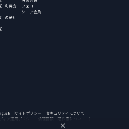
用）
名誉会員
場）利用方
フェロー
シニア会員
場）の便利
場）
nglish
サイトポリシー
セキュリティについて
ディア運用ポリシー
倫理綱領
著作権について