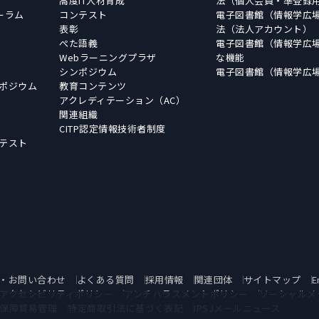
高度IT人材育成
法（個人会員・準登録
ーラム
コンテスト
電子図書館（情報学広
表彰
法（法人アカウント）
ぺた語義
電子図書館（情報学広
Webラーニングプラザ
な機能
シンポジウム
電子図書館（情報学広
ポジウム
教育コンテンツ
アクレディテーション（AC）
関連組織
CITP認定情報技術者制度
テスト
・お問い合わせ
よくある質問
採用情報
関連団体
サイトマップ
E
アクセシビリティポリシー
アンチハラスメントポリシー
ソーシャルメ
保障貿易管理
特定商取引法に基づく表記
IPSJメールニュース