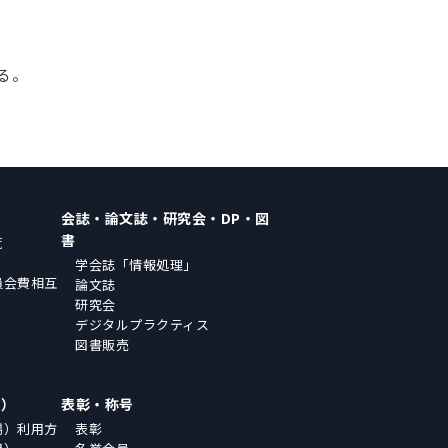
。
る。
会誌・論文誌・研究会・DP・図
書
覧
学会誌「情報処理」
員会費相互
論文誌
研究会
デジタルプラクティス
図書販売
場）
表彰・称号
場）利用方
表彰