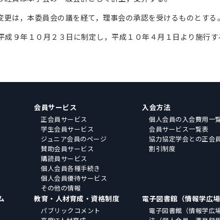
程の変更は，本委員会の議を経て，理事会の承認を受けるものとする
は平成９年１０月２３日に制定し，平成１０年４月１日より施行す
会員サービス
入会方法
正会員サービス
個人会員の入会費用一
学生会員サービス
会員サービス一覧表
ジュニア会員のページ
協力協定学会との正会
賛助会員サービス
割引制度
購読員サービス
個人会員各種手続き
個人会員優待サービス
その他の情報
ム
教育・人材育成・資格制度
電子図書館（情報学広
パブリックコメント
電子図書館（情報学広