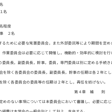
名
１名
名程度
事 ２名
るために必要な常置委員会，また外部委託等により期間を定め
作業委員会は必要に応じて開催し，機動的・効率的に検討を行
の委員長，副委員長，幹事，委員，専門委員は別に定める手続き
会を除く各委員会の委員長，副委員長，幹事の任期は各２年とし
を除く各委員会の委員等の任期は２年とし，再任を妨げない。
第４章 補 則
程に定めのない事項については本委員会において審議し、必要に応
員会の経費は本学会の一般会計として計上，支弁する。