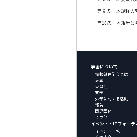
第 9 条 本規
第10条 本規程
学会について
情報処理学会とは
表彰
委員会
支部
外部に対する活動
報告
関連団体
その他
イベント・ITフォーラ
イベント一覧