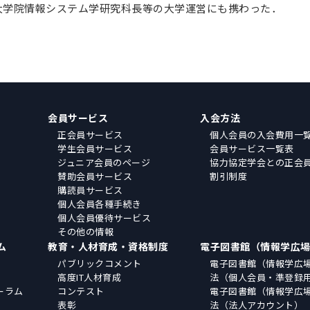
大学院情報システム学研究科長等の大学運営にも携わった．
会員サービス
入会方法
正会員サービス
個人会員の入会費用一
学生会員サービス
会員サービス一覧表
ジュニア会員のページ
協力協定学会との正会
賛助会員サービス
割引制度
購読員サービス
個人会員各種手続き
個人会員優待サービス
その他の情報
ム
教育・人材育成・資格制度
電子図書館（情報学広
パブリックコメント
電子図書館（情報学広
高度IT人材育成
法（個人会員・準登録
ーラム
コンテスト
電子図書館（情報学広
表彰
法（法人アカウント）