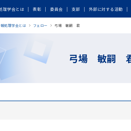
処理学会とは
表彰
委員会
支部
外部に対する活動
情報処理学会とは
フェロー
弓場 敏嗣 君
弓場 敏嗣 