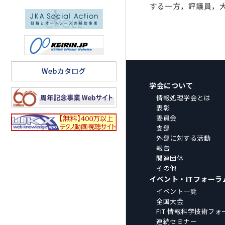
する一方，評議員，
学会について
情報処理学会とは
表彰
委員会
支部
外部に対する活動
報告
関連団体
その他
イベント・ITフォーラ
イベント一覧
全国大会
FIT 情報科学技術フォ
連続セミナー