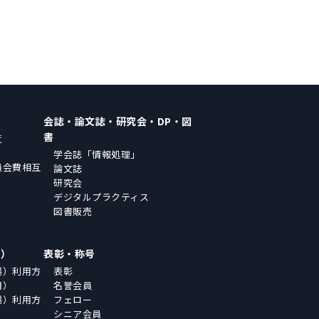
会誌・論文誌・研究会・DP・図
書
覧
学会誌「情報処理」
員会費相互
論文誌
研究会
デジタルプラクティス
図書販売
場）
表彰・称号
場）利用方
表彰
用）
名誉会員
場）利用方
フェロー
シニア会員