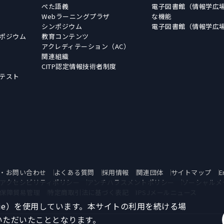
ぺた語義
電子図書館（情報学広
Webラーニングプラザ
な機能
シンポジウム
電子図書館（情報学広
ポジウム
教育コンテンツ
アクレディテーション（AC）
関連組織
CITP認定情報技術者制度
テスト
・お問い合わせ
よくある質問
採用情報
関連団体
サイトマップ
E
アクセシビリティポリシー
アンチハラスメントポリシー
ソーシャルメ
保障貿易管理
特定商取引法に基づく表記
IPSJメールニュース
kie）を使用しています。本サイトの利用を続ける場
いただいたこととなります。