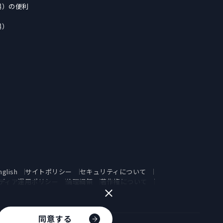
場）の便利
場）
nglish
サイトポリシー
セキュリティについて
ディア運用ポリシー
倫理綱領
著作権について
同意する