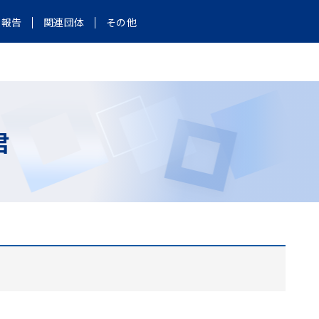
報告
関連団体
その他
君