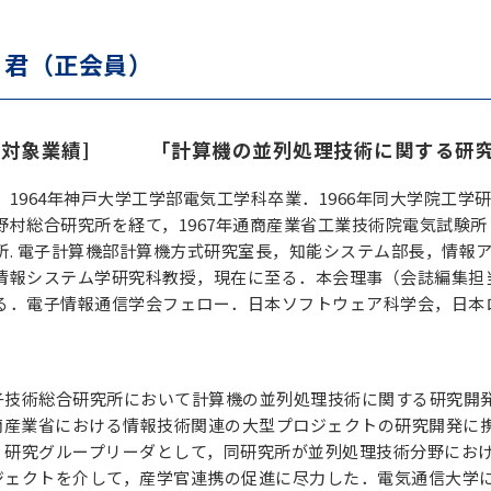
 君（正会員）
[対象業績] 「計算機の並列処理技術に関する研
1964年神戸大学工学部電気工学科卒業．1966年同大学院工学研
野村総合研究所を経て，1967年通商産業省工業技術院電気試験
所. 電子計算機部計算機方式研究室長，知能システム部長，情報ア
情報システム学研究科教授，現在に至る．本会理事（会誌編集担
る．電子情報通信学会フェロー．日本ソフトウェア科学会，日本ロボ
技術総合研究所において計算機の並列処理技術に関する研究開発
通商産業省における情報技術関連の大型プロジェクトの研究開発に
，研究グループリーダとして，同研究所が並列処理技術分野にお
ジェクトを介して，産学官連携の促進に尽力した．電気通信大学