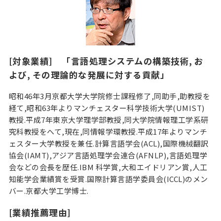
[対象業績] 「言語処理システムの構築技術, お
よび, その理論的な発展に対する貢献」
昭和46年3月京都大学大学院修士課程修了,同助手,助教授を
経て,昭和63年よりマンチェスター科学技術大学(UMIST)
教授.平成7年東京大学理学部教授,同大学院情報理工学系研
究科教授をへて,現在,同情報学環教授.平成17年よりマンチ
ェスター大学教授を兼任.計算言語学会(ACL),国際機械翻訳
協会(IAMT),アジア言語処理学会連合(AFNLP),言語処理学
会などの会長を歴任.IBM 科学賞,大和エイドリアン賞,人工
知能学会業績賞を受賞.国際計算言語学委員会(ICCL)のメン
バー.京都大学工学博士.
[業績推薦理由]