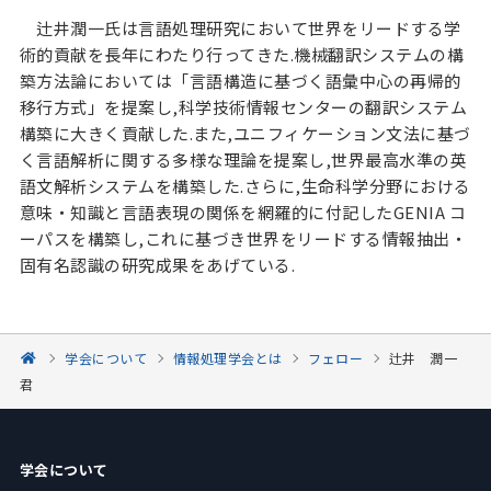
辻井潤一氏は言語処理研究において世界をリードする学
術的貢献を長年にわたり行ってきた.機械翻訳システムの構
築方法論においては「言語構造に基づく語彙中心の再帰的
移行方式」を提案し,科学技術情報センターの翻訳システム
構築に大きく貢献した.また,ユニフィケーション文法に基づ
く言語解析に関する多様な理論を提案し,世界最高水準の英
語文解析システムを構築した.さらに,生命科学分野における
意味・知識と言語表現の関係を網羅的に付記したGENIA コ
ーパスを構築し,これに基づき世界をリードする情報抽出・
固有名認識の研究成果をあげている.
学会について
情報処理学会とは
フェロー
辻井 潤一
君
学会について