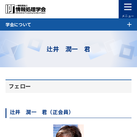
メニュー
学会について
辻井 潤一 君
フェロー
辻井 潤一 君（正会員）