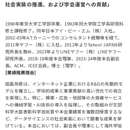
社会実装の推進、および学会運営への貢献」
1990年東京大学工学部卒業、1992年同大学院工学系研究科
修士課程修了。同年日本アイ・ビー・エム（株）入社。
2002-05年A.T.カーニーでのコンサルタント経験等を経て、
2011年ヤフー（株）に入社。2012年よりYahoo! JAPAN研
究所長を務め、2023年よりLINEヤフー（株）LINEヤフー
研究所長。2018-19年度本会理事、2023-24年度本会副会
長。ACM、IEEE会員。博士（理学）。
[業績推薦理由]
田島玲君は、インターネット企業におけるR&Dの先駆的モ
デルを確立し、学術的成果と事業貢献の高い次元での両立
を実現した。特に、検索・広告・地図等の大規模サービス
への機械学習・AI技術の導入を指揮し、その取組みが文部
科学大臣表彰科学技術賞や本会業績賞を複数回受賞するな
ど、データサイエンスの社会実装において顕著な成果を挙
げている。本会においては、副会長や理事として海外学協