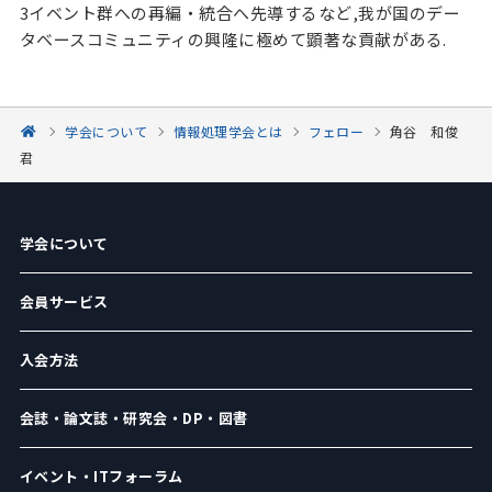
3イベント群への再編・統合へ先導するなど,我が国のデー
タベースコミュニティの興隆に極めて顕著な貢献がある.
学会について
情報処理学会とは
フェロー
角谷 和俊
君
学会について
会員サービス
入会方法
会誌・論文誌・研究会・DP・図書
イベント・ITフォーラム