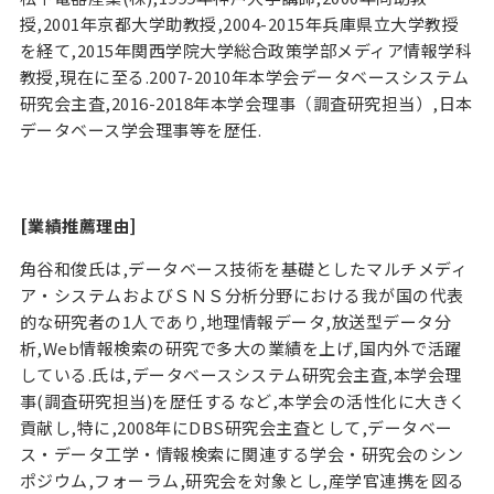
授,2001年京都大学助教授,2004-2015年兵庫県立大学教授
を経て,2015年関西学院大学総合政策学部メディア情報学科
教授,現在に至る.2007-2010年本学会データベースシステム
研究会主査,2016-2018年本学会理事（調査研究担当）,日本
データベース学会理事等を歴任.
[業績推薦理由]
角谷和俊氏は,データベース技術を基礎としたマルチメディ
ア・システムおよびＳＮＳ分析分野における我が国の代表
的な研究者の1人であり,地理情報データ,放送型データ分
析,Web情報検索の研究で多大の業績を上げ,国内外で活躍
している.氏は,データベースシステム研究会主査,本学会理
事(調査研究担当)を歴任するなど,本学会の活性化に大きく
貢献し,特に,2008年にDBS研究会主査として,データベー
ス・データ工学・情報検索に関連する学会・研究会のシン
ポジウム,フォーラム,研究会を対象とし,産学官連携を図る