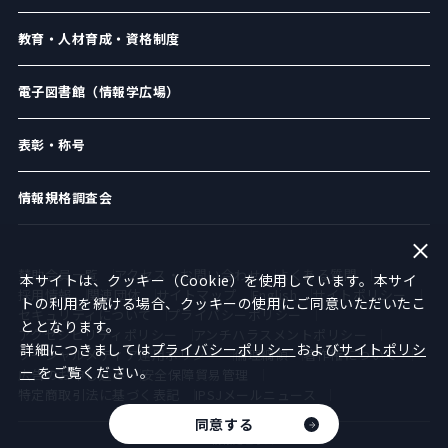
教育・人材育成・資格制度
電子図書館（情報学広場）
表彰・称号
情報規格調査会
賛助会員一覧
アクセス・お問い合わせ
よくある質問
本サイトは、クッキー（Cookie）を使用しています。本サイ
採用情報
関連団体
サイトマップ
English
サイトポリシー
トの利用を続ける場合、クッキーの使用にご同意いただいたこ
セキュリティについて
プライバシーポリシー
ととなります。
アクセシビリティポリシー
アンチハラスメントポリシー
詳細につきましては
プライバシーポリシー
および
サイトポリシ
ソーシャルメディア運用ポリシー
倫理綱領
著作権について
ー
をご覧ください。
広告のお申し込み
安全保障貿易管理
特定商取引法に基づく表記
IPSJメールニュース
同意する
©︎2021 情報処理学会