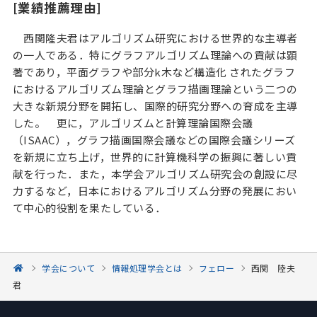
[業績推薦理由]
西関隆夫君はアルゴリズム研究における世界的な主導者
の一人である．特にグラフアルゴリズム理論への貢献は顕
著であり，平面グラフや部分k木など構造化 されたグラフ
におけるアルゴリズム理論とグラフ描画理論という二つの
大きな新規分野を開拓し、国際的研究分野への育成を主導
した。 更に，アルゴリズムと計算理論国際会議
（ISAAC），グラフ描画国際会議などの国際会議シリーズ
を新規に立ち上げ，世界的に計算機科学の振興に著しい貢
献を行った．また，本学会アルゴリズム研究会の創設に尽
力するなど，日本におけるアルゴリズム分野の発展におい
て中心的役割を果たしている．
学会について
情報処理学会とは
フェロー
西関 陸夫
君