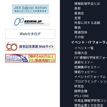
情報処理学会とは
表彰
委員会
支部
外部に対する活動
報告
関連団体
その他
イベント・ITフォーラ
イベント一覧
全国大会
FIT 情報科学技術フォ
連続セミナー
短期集中セミナー
情処ウェビナー
イベントITフォーラム
プログラミング・シン
研究会
国際会議
IPSJ-ONE
中高生情報学研究コン
賛助企業との交流会