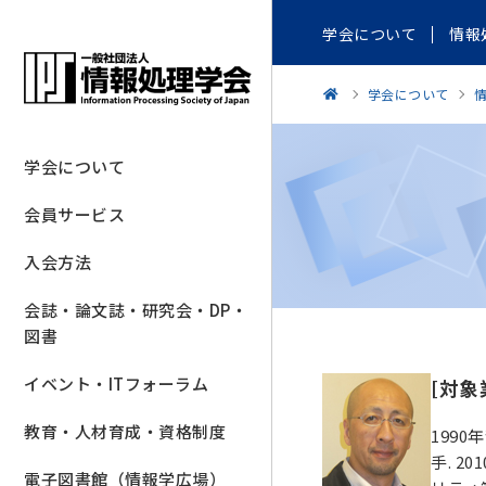
学会について
情報
学会について
学会について
会員サービス
入会方法
会誌・論文誌・研究会・DP・
図書
イベント・ITフォーラム
[対
教育・人材育成・資格制度
1990
手. 
電子図書館（情報学広場）