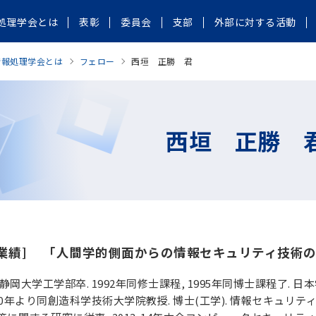
処理学会とは
表彰
委員会
支部
外部に対する活動
情報処理学会とは
フェロー
西垣 正勝 君
西垣 正勝 
象業績]
「人間学的側面からの情報セキュリティ技術の
年静岡大学工学部卒. 1992年同修士課程, 1995年同博士課程了.
2010年より同創造科学技術大学院教授. 博士(工学). 情報セキュリ