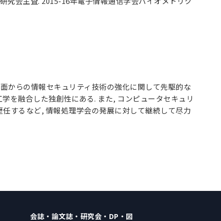
研究会主査. 2015-16年電子情報通信学会バイオメトリク
的側面からの情報セキュリティ技術の強化に関して先駆的な
学を融合した独創性にある. また, コンピュータセキュリ
歴任するなど, 情報処理学会の発展に対して継続して尽力
会誌・論文誌・研究会・DP・図