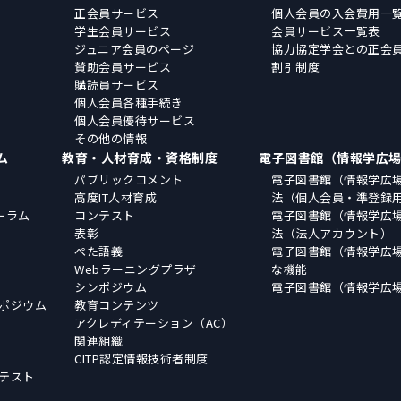
正会員サービス
個人会員の入会費用一
学生会員サービス
会員サービス一覧表
ジュニア会員のページ
協力協定学会との正会
賛助会員サービス
割引制度
購読員サービス
個人会員各種手続き
個人会員優待サービス
その他の情報
ム
教育・人材育成・資格制度
電子図書館（情報学広
パブリックコメント
電子図書館（情報学広
高度IT人材育成
法（個人会員・準登録
ーラム
コンテスト
電子図書館（情報学広
表彰
法（法人アカウント）
ぺた語義
電子図書館（情報学広
Webラーニングプラザ
な機能
シンポジウム
電子図書館（情報学広
ポジウム
教育コンテンツ
アクレディテーション（AC）
関連組織
CITP認定情報技術者制度
テスト