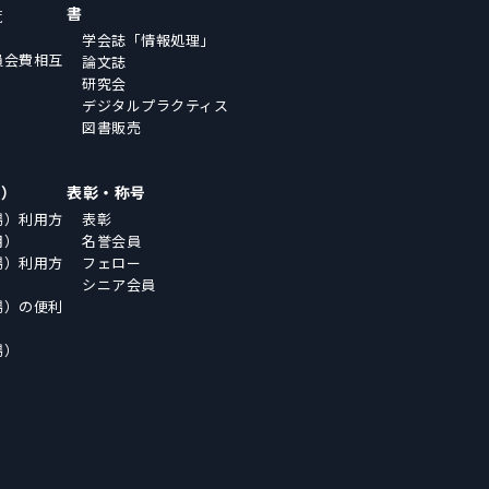
書
覧
学会誌「情報処理」
員会費相互
論文誌
研究会
デジタルプラクティス
図書販売
場）
表彰・称号
場）利用方
表彰
用）
名誉会員
場）利用方
フェロー
シニア会員
場）の便利
場）