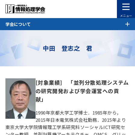
メニュー
学会について
中田 登志之 君
[対象業績] 「並列分散処理システム
の研究開発および学会運営への貢
献」
1990年京都大学工学博士．1985年から，
2015年日本電気株式会社勤務．2015年より
東京大学大学院情報理工学系研究科ソーシャルICT研究セ
ンター教授．並列計算機アーキテクチャ，OMCS，グリッ