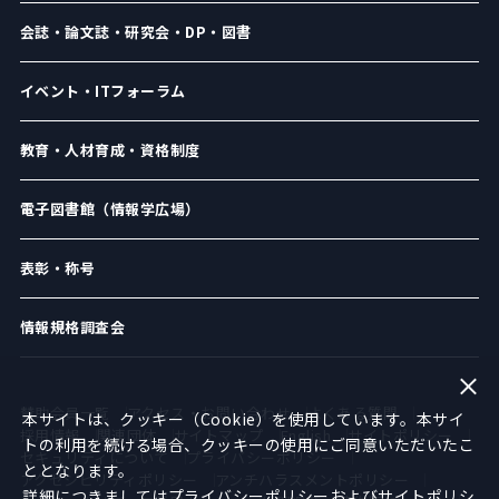
会誌・論文誌・研究会・DP・図書
イベント・ITフォーラム
教育・人材育成・資格制度
電子図書館（情報学広場）
表彰・称号
情報規格調査会
賛助会員一覧
アクセス・お問い合わせ
よくある質問
本サイトは、クッキー（Cookie）を使用しています。本サイ
採用情報
関連団体
サイトマップ
English
サイトポリシー
トの利用を続ける場合、クッキーの使用にご同意いただいたこ
セキュリティについて
プライバシーポリシー
ととなります。
アクセシビリティポリシー
アンチハラスメントポリシー
詳細につきましては
プライバシーポリシー
および
サイトポリシ