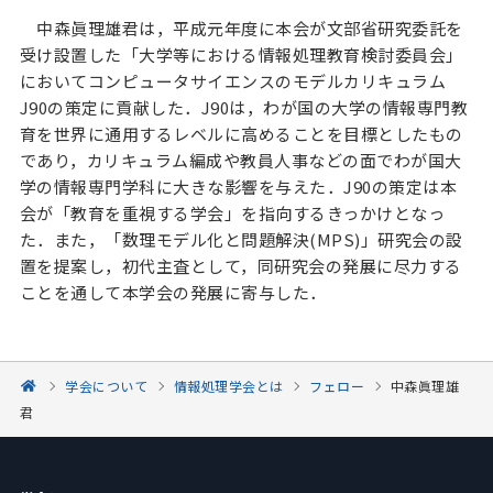
中森眞理雄君は，平成元年度に本会が文部省研究委託を
受け設置した「大学等における情報処理教育検討委員会」
においてコンピュータサイエンスのモデルカリキュラム
J90の策定に貢献した．J90は，わが国の大学の情報専門教
育を世界に通用するレベルに高めることを目標としたもの
であり，カリキュラム編成や教員人事などの面でわが国大
学の情報専門学科に大きな影響を与えた．J90の策定は本
会が「教育を重視する学会」を指向するきっかけとなっ
た．また，「数理モデル化と問題解決(MPS)」研究会の設
置を提案し，初代主査として，同研究会の発展に尽力する
ことを通して本学会の発展に寄与した．
学会について
情報処理学会とは
フェロー
中森眞理雄
君