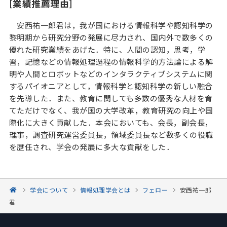
[業績推薦理由]
安西祐一郎君は，我が国における情報科学や認知科学の
黎明期から研究分野の発展に尽力され、国内外で数多くの
優れた研究業績をあげた．特に、人間の認知，思考，学
習，記憶などの情報処理過程の情報科学的方法論による解
明や人間とロボットなどのインタラクティブシステムに関
するパイオニアとして，情報科学と認知科学の新しい融合
を先導した．また、教育に関しても多数の優秀な人材を育
てただけでなく、我が国の大学改革，教育研究の向上や国
際化に大きく貢献した．本会においても、会長，副会長，
理事，調査研究運営委員長，領域委員長など数多くの役職
を歴任され、学会の発展に多大な貢献をした．
学会について
情報処理学会とは
フェロー
安西祐一郎
君