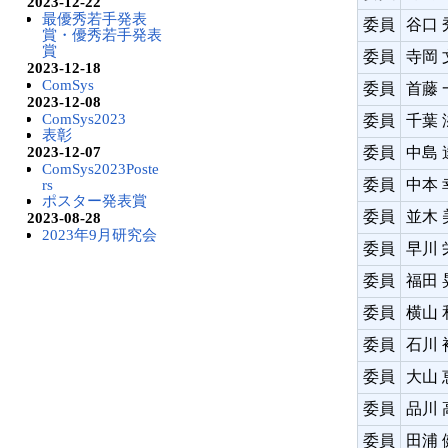
2023-12-22
最優秀若手発表
委員
谷口 
賞・優秀若手発表
賞
委員
寺岡 
2023-12-18
ComSys
委員
首藤 
2023-12-08
ComSys2023
委員
千葉 
表彰
2023-12-07
委員
中島 
ComSys2023Poste
rs
委員
中本 
ポスター発表賞
委員
並木
2023-08-28
2023年9月研究会
委員
早川 
委員
福田 
委員
横山 
委員
石川 
委員
大山 
委員
品川 
委員
田浦