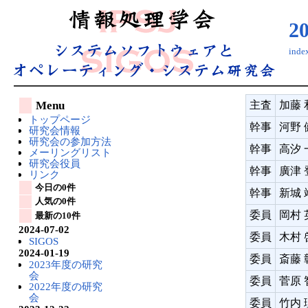
2
ind
Menu
主査
加藤 
トップページ
幹事
河野 
研究会情報
研究会の参加方法
幹事
高汐 
メーリングリスト
研究会役員
幹事
廣津
リンク
今日の0件
幹事
新城 
人気の0件
委員
岡村 
最新の10件
2024-07-02
委員
木村 
SIGOS
2024-01-19
委員
斎藤 
2023年度の研究
会
委員
菅原 
2022年度の研究
会
委員
竹内 