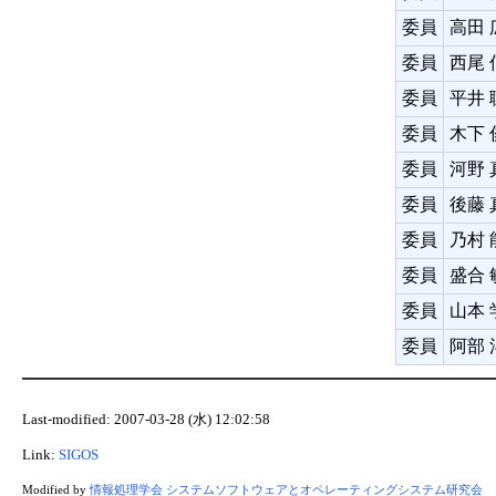
委員
高田 
委員
西尾 
委員
平井 
委員
木下 
委員
河野 
委員
後藤 
委員
乃村 
委員
盛合 
委員
山本 
委員
阿部 
Last-modified: 2007-03-28 (水) 12:02:58
Link:
SIGOS
Modified by
情報処理学会 システムソフトウェアとオペレーティングシステム研究会