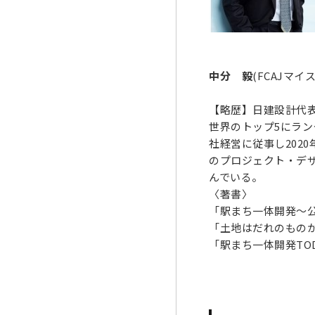
中分 毅
(FCAJマ
【略歴】日建設計代
世界のトップ5にラ
社経営に従事し202
のプロジェクト・デ
んでいる。
〈著書〉
「駅まち一体開発～公
「土地はだれのものか
「駅まち一体開発TOD