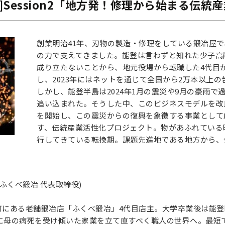
0:30]Session2「地方発！修理から始まる
創業明治41年、刃物の製造・修理をしている鍛冶屋
の力で支えてきました。能登は言わずと知れた少子高
成り立たないことから、地元役場から転職した4代目が
し、2023年にはネットを通じて全国から2万本以上
しかし、能登半島は2024年1月の震災や9月の豪雨
追い込まれた。そうした中、このビジネスモデルを改
を開始し、この震災からの復興を象徴する事業として
す、伝統産業活性化プロジェクト。物があふれている
行してきている転換期。課題先進地である地方から、
ふくべ鍛冶 代表取締役)
町にある老舗鍛冶店「ふくべ鍛冶」4代目店主。大学卒業後は能登
年に母の病死を受け傾いた家業を立て直すべく職人の世界へ。最短