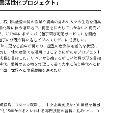
伝統産業活性化プロジェクト」
で、石川県能登半島の漁業や農業の営みや人々の生活を道具
齢化等に伴う過疎地で、商圏を拡大していかないと商売が
、2018年にポチスパ（包丁研ぎ宅配サービス）を開始
の包丁の修理が舞い込むビジネスモデルに成長した。
で過疎に更なる拍車が掛かり、能登の産業は壊滅的な状況に
良し、他の産業でも活用できるように新たなプロジェクト
成長を目指した。リペアから始まる新しい消費の形を目指
時代。愛着のある物を修理して長く大事に使う時代へと移
全国、世界へと事業展開を進めたい。
町役場にUターン就職し、中小企業支援などの業務を担当
でも15年かかるといわれる専門技術の習得に励みつつ、コ