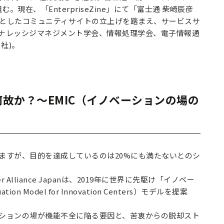
在、「EnterpriseZine」にて「富士通 柴崎辰彦
マとしたコミュニティサイトの立上げを踏まえ、サービスサ
ナレッシジマネジメント学会、情報処理学会、電子情報通
社)。
のは何故か？～EMIC（イノベーションの場の
ますが、目的を達成しているのは20%にも満たないとのシ
r Alliance Japanは、2019年に世界に先駆け「イノベー
Model for Innovation Centers）モデルを提案
ションの場が機能不全に陥る要因と、苦衷からの脱却スト