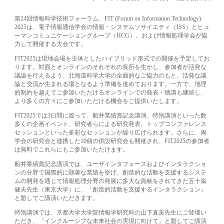
第24回情報科学技術フォーラム、FIT (Forum on Information Technology)
2025は、電子情報通信学会の情報・システムソサイエティ（ISS）とヒュ
ーマンコミュニケーショングループ（HCG）、および情報処理学会が協
力して開催する大会です。
FIT2025は現地会場を主体としたハイブリッド形式での開催を予定してお
ります。対面とオンラインのそれぞれの長所を生かし、参加者が活発な
議論を行えるよう、北海道科学大学の全面的なご協力のもと、活発な議
論と交流が生まれる場となるよう準備を進めております。一方で、地理
的制約を越えてご参加いただけるオンラインでの発表・聴講も継続し、
より多くの方々にご参加いただける機会をご提供いたします。
FIT2025では3日間に渡って、船井業績賞記念講演、特別講演といった数
多くの企画イベント、研究者らによる研究発表、トップコンファレンス
セッションといった多彩なセッションが繰り広げられます。さらに、両
学会の研究会と連携した10個の併設研究会も開催され、FIT2025の参加者
は無料でこれらにもご参加いただけます。
船井業績賞記念講演では、ユーザインタフェースおよびインタラクショ
ンの分野で国際的に顕著な業績を挙げ、創造的な活動を支援するシステ
ムの開発を通じて情報処理分野の発展に多大な貢献をされてきた五十嵐
健夫先生（東京大学）に、「創造的活動を支援するインタラクション」
と題してご講演いただきます。
特別講演では、京都大学大学院情報学研究科の山下直美先生にご登壇い
ただき、「インクルーシブな未来社会の実現に向けて」と題してご講演