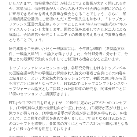
いただきます。情報環境の設計が社会に与える影響が大きく問われる昨
今、本講演は、情報技術が人々の心のあり方や社会的な理解にどのよう
に寄与できるのかを考える貴重な機会となることでしょう。さらに、船
井業績賞記念講演にご登壇いただく五十嵐先生も加わり、「トップカン
ファレンス運営の最前線」をテーマとしたAsk Me Anything形式のパネル
ディスカッションも実施します。国際会議を牽引してきたお二人による
議論は、会議運営や研究コミュニティの未来を考えるうえで貴重な機会
となることでしょう。
研究成果をご発表いただく一般講演には、今年度は698件（選奨論文83
件、一般論文615件）の論文が集まりました。合計15分野に分かれて、分
野ごとの最新研究動向を集中してご覧頂ける機会となると思います。
トップコンファレンスセッションは、各研究分野におけるトップレベル
の国際会議や海外の学術誌に採録された論文の著者ご自身にその内容を
ご紹介頂く、という大変魅力的なセッションです。初回の2018年から回
を増すごとに盛況となっており、FIT2025ではトップコンファレンスやト
ップジャーナル論文として採録された計80本の研究を、関連分野ごとに
15個のセッションでご講演頂きます。
FITは今回で24回目を迎えますが、2019年に定めた以下の3つのコンセプ
ト、(1)情報科学技術の最新動向が一度にわかる、(2)視野が広がり新しい
気づきが得られる、(3)学生や若手の研究者が夢と勇気を得られる、を柱
として、ここ数年の運営を進めて参りました。7年目となるFIT2025もこ
のコンセプトを踏襲し、参加者の方々にとってこの3つが可能な場となる
ように様々な企画を用意しております。